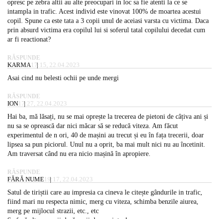
opresc pe zebra altii au alte preocupari in loc sa fie atenti la ce se
intampla in trafic. Acest individ este vinovat 100% de moartea acestui
copil. Spune ca este tata a 3 copii unul de aceiasi varsta cu victima. Daca
prin absurd victima era copilul lui si soferul tatal copilului decedat cum
ar fi reactionat?
RĂSPUNDE
KARMA
17:15, 22.04.2023
Asai cind nu belesti ochii pe unde mergi
RĂSPUNDE
ION
17:27, 22.04.2023
Hai ba, mă lăsați, nu se mai oprește la trecerea de pietoni de câțiva ani și
nu sa se oprească dar nici măcar să se reducă viteza. Am făcut
experimentul de n ori, 40 de mașini au trecut și eu în fața trecerii, doar
lipsea sa pun piciorul. Unul nu a oprit, ba mai mult nici nu au încetinit.
Am traversat când nu era nicio mașină în apropiere.
RĂSPUNDE
FĂRĂ NUME
19:17, 22.04.2023
Satul de tiriștii care au impresia ca cineva le citește gândurile in trafic,
fiind mari nu respecta nimic, merg cu viteza, schimba benzile aiurea,
merg pe mijlocul strazii, etc., etc