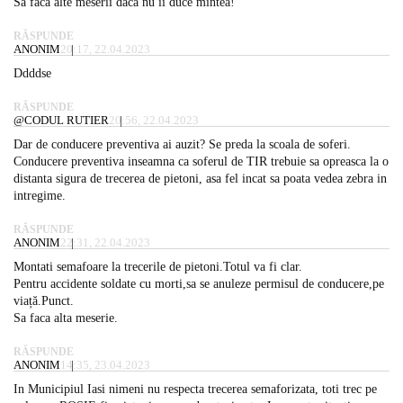
Sa facă alte meserii dacă nu ii duce mintea!
RĂSPUNDE
ANONIM
20:17, 22.04.2023
Ddddse
RĂSPUNDE
@CODUL RUTIER
20:56, 22.04.2023
Dar de conducere preventiva ai auzit? Se preda la scoala de soferi.
Conducere preventiva inseamna ca soferul de TIR trebuie sa opreasca la o
distanta sigura de trecerea de pietoni, asa fel incat sa poata vedea zebra in
intregime.
RĂSPUNDE
ANONIM
22:31, 22.04.2023
Montati semafoare la trecerile de pietoni.Totul va fi clar.
Pentru accidente soldate cu morti,sa se anuleze permisul de conducere,pe
viață.Punct.
Sa faca alta meserie.
RĂSPUNDE
ANONIM
14:35, 23.04.2023
In Municipiul Iasi nimeni nu respecta trecerea semaforizata, toti trec pe