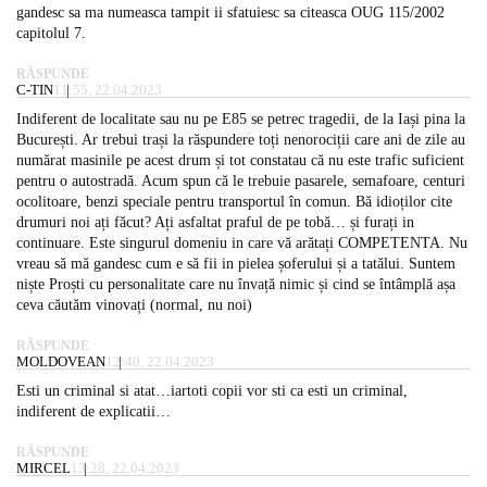
gandesc sa ma numeasca tampit ii sfatuiesc sa citeasca OUG 115/2002
capitolul 7.
RĂSPUNDE
C-TIN
11:55, 22.04.2023
Indiferent de localitate sau nu pe E85 se petrec tragedii, de la Iași pina la
București. Ar trebui trași la răspundere toți nenorociții care ani de zile au
numărat masinile pe acest drum și tot constatau că nu este trafic suficient
pentru o autostradă. Acum spun că le trebuie pasarele, semafoare, centuri
ocolitoare, benzi speciale pentru transportul în comun. Bă idioților cite
drumuri noi ați făcut? Ați asfaltat praful de pe tobă… și furați in
continuare. Este singurul domeniu in care vă arătați COMPETENTA. Nu
vreau să mă gandesc cum e să fii in pielea șoferului și a tatălui. Suntem
niște Proști cu personalitate care nu învață nimic și cind se întâmplă așa
ceva căutăm vinovați (normal, nu noi)
RĂSPUNDE
MOLDOVEAN
12:40, 22.04.2023
Esti un criminal si atat…iartoti copii vor sti ca esti un criminal,
indiferent de explicatii…
RĂSPUNDE
MIRCEL
13:28, 22.04.2023