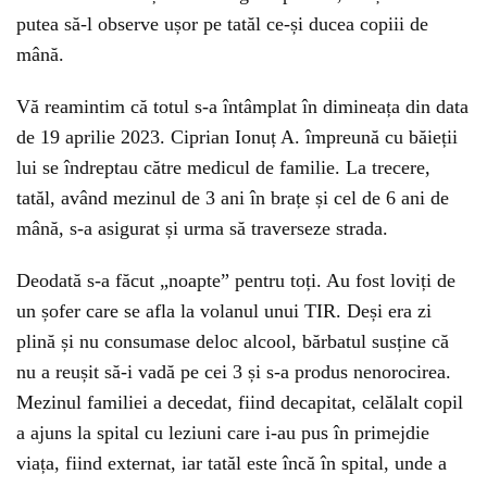
putea să-l observe ușor pe tatăl ce-și ducea copiii de
mână.
Vă reamintim că totul s-a întâmplat în dimineața din data
de 19 aprilie 2023. Ciprian Ionuț A. împreună cu băieții
lui se îndreptau către medicul de familie. La trecere,
tatăl, având mezinul de 3 ani în brațe și cel de 6 ani de
mână, s-a asigurat și urma să traverseze strada.
Deodată s-a făcut „noapte” pentru toți. Au fost loviți de
un șofer care se afla la volanul unui TIR. Deși era zi
plină și nu consumase deloc alcool, bărbatul susține că
nu a reușit să-i vadă pe cei 3 și s-a produs nenorocirea.
Mezinul familiei a decedat, fiind decapitat, celălalt copil
a ajuns la spital cu leziuni care i-au pus în primejdie
viața, fiind externat, iar tatăl este încă în spital, unde a