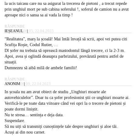
la ucis taicasu care nu sa asigurat la trecerea de pietoni , a trecut repede
prin unghiul mort pe sub cabina soferului !, soferul de camion nu a avut
aproape nici o sansa sa ai vada la timp !
RĂSPUNDE
IEȘEANUL
08:05, 22.04.2023
“Realitatea”, marș la școală! Mai întâi învață să scrii, apoi vei putea citi
Scufița Roșie, Codul Rutier, …
Dl șofer nu trebuia să oprească mastodontul lângă trecere, ci la 2-3 m.
Apoi, avea și oglindă deasupra parbrizului, prevăzută pentru astfel de
situații.
Dumnezeu să aibă milă de ambele familii!
RĂSPUNDE
ANONIM
08:09, 22.04.2023
In școala nu am avut obiect de studiu „Unghiuri moarte ale
autovehiculelor”. Doar tu ca șofer profesionist știi ce unghiuri moarte ai.
Verifică-le pe toate data viitoare când vei opri la o trecere de pietoni și
poate dormi liniștit.
Nu te stresa… sentința e deja data.
Suspendare.
Să nu uiți să transmiți cunoștințele tale despre unghiuri și aloe tăi.
Acuși ai din nou carnet.