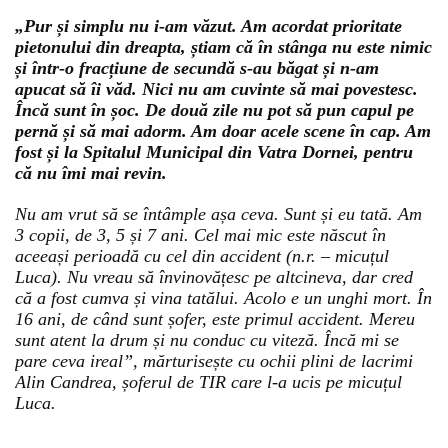
„Pur și simplu nu i-am văzut. Am acordat prioritate
pietonului din dreapta, știam că în stânga nu este nimic
și într-o fracțiune de secundă s-au băgat și n-am
apucat să îi văd. Nici nu am cuvinte să mai povestesc.
Încă sunt în șoc. De două zile nu pot să pun capul pe
pernă și să mai adorm. Am doar acele scene în cap. Am
fost și la Spitalul Municipal din Vatra Dornei, pentru
că nu îmi mai revin.
Nu am vrut să se întâmple așa ceva. Sunt și eu tată. Am
3 copii, de 3, 5 și 7 ani. Cel mai mic este născut în
aceeași perioadă cu cel din accident (n.r. – micuțul
Luca). Nu vreau să învinovățesc pe altcineva, dar cred
că a fost cumva și vina tatălui. Acolo e un unghi mort. În
16 ani, de când sunt șofer, este primul accident. Mereu
sunt atent la drum și nu conduc cu viteză. Încă mi se
pare ceva ireal”, mărturisește cu ochii plini de lacrimi
Alin Candrea, șoferul de TIR care l-a ucis pe micuțul
Luca.