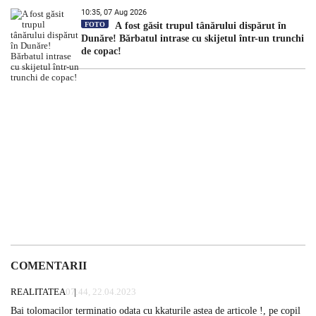
10:35, 07 Aug 2026
FOTO
A fost găsit trupul tânărului dispărut în
Dunăre! Bărbatul intrase cu skijetul într-un trunchi
de copac!
COMENTARII
REALITATEA
07:44, 22.04.2023
Bai tolomacilor terminatio odata cu kkaturile astea de articole !, pe copil