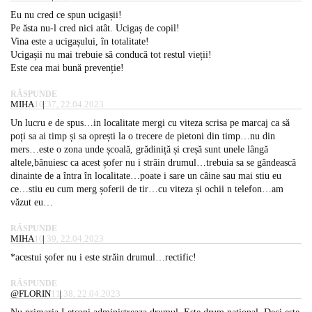
Eu nu cred ce spun ucigașii!
Pe ăsta nu-l cred nici atât. Ucigaș de copil!
Vina este a ucigașului, în totalitate!
Ucigașii nu mai trebuie să conducă tot restul vieții!
Este cea mai bună prevenție!
RĂSPUNDE
MIHA
10:37, 22.04.2023
Un lucru e de spus…in localitate mergi cu viteza scrisa pe marcaj ca să
poți sa ai timp și sa oprești la o trecere de pietoni din timp…nu din
mers…este o zona unde școală, grădiniță și creșă sunt unele lângă
altele,bănuiesc ca acest șofer nu i străin drumul…trebuia sa se gândească
dinainte de a întra în localitate…poate i sare un câine sau mai stiu eu
ce…stiu eu cum merg șoferii de tir…cu viteza și ochii n telefon…am
văzut eu…
RĂSPUNDE
MIHA
10:39, 22.04.2023
*acestui șofer nu i este străin drumul…rectific!
RĂSPUNDE
@FLORIN
11:38, 22.04.2023