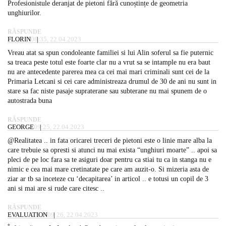
Profesionistule deranjat de pietoni fără cunoștințe de geometria
unghiurilor.
RĂSPUNDE
FLORIN
08:35, 22.04.2023
Vreau atat sa spun condoleante familiei si lui Alin soferul sa fie puternic
sa treaca peste totul este foarte clar nu a vrut sa se intample nu era baut
nu are antecedente parerea mea ca cei mai mari criminali sunt cei de la
Primaria Letcani si cei care administreaza drumul de 30 de ani nu sunt in
stare sa fac niste pasaje supraterane sau subterane nu mai spunem de o
autostrada buna
RĂSPUNDE
GEORGE
09:25, 22.04.2023
@Realitatea .. in fata oricarei treceri de pietoni este o linie mare alba la
care trebuie sa opresti si atunci nu mai exista “unghiuri moarte” .. apoi sa
pleci de pe loc fara sa te asiguri doar pentru ca stiai tu ca in stanga nu e
nimic e cea mai mare cretinatate pe care am auzit-o. Si mizeria asta de
ziar ar tb sa inceteze cu ‘decapitarea’ in articol .. e totusi un copil de 3
ani si mai are si rude care citesc ..
RĂSPUNDE
EVALUATION
09:26, 22.04.2023