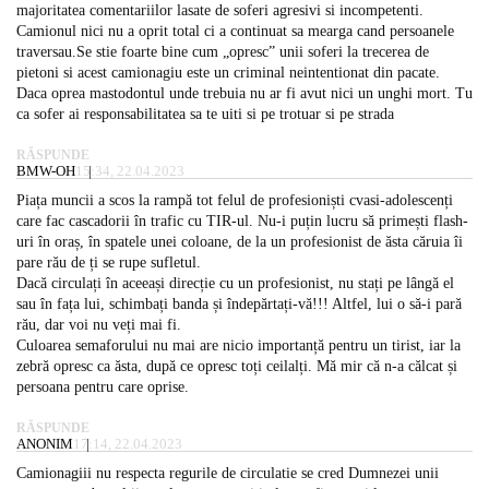
majoritatea comentariilor lasate de soferi agresivi si incompetenti.
Camionul nici nu a oprit total ci a continuat sa mearga cand persoanele
traversau.Se stie foarte bine cum „opresc” unii soferi la trecerea de
pietoni si acest camionagiu este un criminal neintentionat din pacate.
Daca oprea mastodontul unde trebuia nu ar fi avut nici un unghi mort. Tu
ca sofer ai responsabilitatea sa te uiti si pe trotuar si pe strada
RĂSPUNDE
BMW-OH
15:34, 22.04.2023
Piața muncii a scos la rampă tot felul de profesioniști cvasi-adolescenți
care fac cascadorii în trafic cu TIR-ul. Nu-i puțin lucru să primești flash-
uri în oraș, în spatele unei coloane, de la un profesionist de ăsta căruia îi
pare rău de ți se rupe sufletul.
Dacă circulați în aceeași direcție cu un profesionist, nu stați pe lângă el
sau în fața lui, schimbați banda și îndepărtați-vă!!! Altfel, lui o să-i pară
rău, dar voi nu veți mai fi.
Culoarea semaforului nu mai are nicio importanță pentru un tirist, iar la
zebră opresc ca ăsta, după ce opresc toți ceilalți. Mă mir că n-a călcat și
persoana pentru care oprise.
RĂSPUNDE
ANONIM
17:14, 22.04.2023
Camionagiii nu respecta regurile de circulatie se cred Dumnezei unii