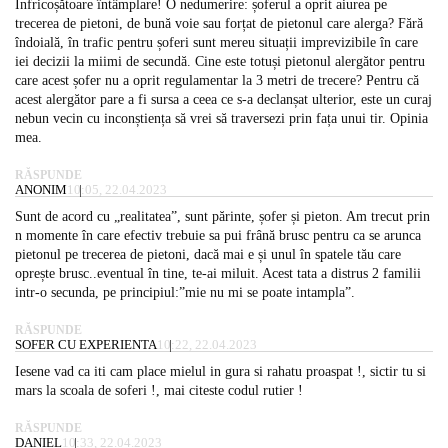
Înfricoșătoare întâmplare! O nedumerire: șoferul a oprit aiurea pe
trecerea de pietoni, de bună voie sau forțat de pietonul care alerga? Fără
îndoială, în trafic pentru șoferi sunt mereu situații imprevizibile în care
iei decizii la miimi de secundă. Cine este totuși pietonul alergător pentru
care acest șofer nu a oprit regulamentar la 3 metri de trecere? Pentru că
acest alergător pare a fi sursa a ceea ce s-a declanșat ulterior, este un curaj
nebun vecin cu inconștiența să vrei să traversezi prin fața unui tir. Opinia
mea.
RĂSPUNDE
ANONIM
10:05, 22.04.2023
Sunt de acord cu „realitatea”, sunt părinte, șofer și pieton. Am trecut prin
n momente în care efectiv trebuie sa pui frână brusc pentru ca se arunca
pietonul pe trecerea de pietoni, dacă mai e și unul în spatele tău care
oprește brusc..eventual în tine, te-ai miluit. Acest tata a distrus 2 familii
intr-o secunda, pe principiul:”mie nu mi se poate intampla”.
RĂSPUNDE
SOFER CU EXPERIENTA
10:22, 22.04.2023
Iesene vad ca iti cam place mielul in gura si rahatu proaspat !, sictir tu si
mars la scoala de soferi !, mai citeste codul rutier !
RĂSPUNDE
DANIEL
10:33, 22.04.2023