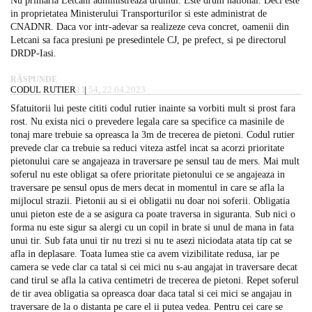
Nu primaria Letcani administreaza drumul. Este drum national. Deci este
in proprietatea Ministerului Transporturilor si este administrat de
CNADNR. Daca vor intr-adevar sa realizeze ceva concret, oamenii din
Letcani sa faca presiuni pe presedintele CJ, pe prefect, si pe directorul
DRDP-Iasi.
RĂSPUNDE
CODUL RUTIER
11:54, 22.04.2023
Sfatuitorii lui peste cititi codul rutier inainte sa vorbiti mult si prost fara
rost. Nu exista nici o prevedere legala care sa specifice ca masinile de
tonaj mare trebuie sa opreasca la 3m de trecerea de pietoni. Codul rutier
prevede clar ca trebuie sa reduci viteza astfel incat sa acorzi prioritate
pietonului care se angajeaza in traversare pe sensul tau de mers. Mai mult
soferul nu este obligat sa ofere prioritate pietonului ce se angajeaza in
traversare pe sensul opus de mers decat in momentul in care se afla la
mijlocul strazii. Pietonii au si ei obligatii nu doar noi soferii. Obligatia
unui pieton este de a se asigura ca poate traversa in siguranta. Sub nici o
forma nu este sigur sa alergi cu un copil in brate si unul de mana in fata
unui tir. Sub fata unui tir nu trezi si nu te asezi niciodata atata tip cat se
afla in deplasare. Toata lumea stie ca avem vizibilitate redusa, iar pe
camera se vede clar ca tatal si cei mici nu s-au angajat in traversare decat
cand tirul se afla la cativa centimetri de trecerea de pietoni. Repet soferul
de tir avea obligatia sa opreasca doar daca tatal si cei mici se angajau in
traversare de la o distanta pe care el ii putea vedea. Pentru cei care se