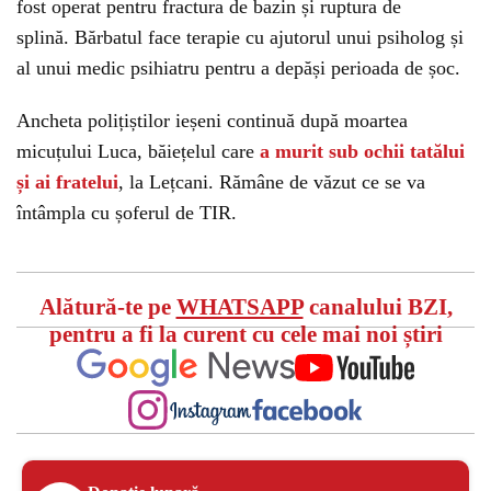
fost operat pentru fractura de bazin și ruptura de
splină. Bărbatul face terapie cu ajutorul unui psiholog și
al unui medic psihiatru pentru a depăși perioada de șoc.
Ancheta polițiștilor ieșeni continuă după moartea
micuțului Luca, băiețelul care
a murit sub ochii tatălui
și ai fratelui
, la Lețcani. Rămâne de văzut ce se va
întâmpla cu șoferul de TIR.
Could not play video.
Could not play video.
There was a problem trying to load the video.
There was a problem trying to load the video.
Error code: html5_video:4
Alătură-te pe
WHATSAPP
canalului BZI,
Error code: html5_video:4
pentru a fi la curent cu cele mai noi știri