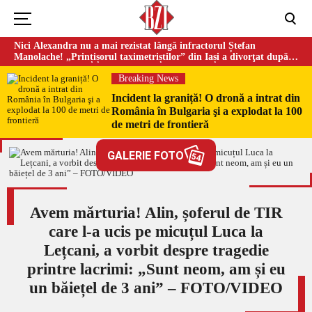
Nici Alexandra nu a mai rezistat lângă infractorul Ștefan
Manolache! „Prințișorul taximetriștilor” din Iași a divorţat după
doi ani de căsnicie
Breaking News
Incident la graniță! O dronă a intrat din
România în Bulgaria şi a explodat la 100
de metri de frontieră
GALERIE FOTO
54
Avem mărturia! Alin, șoferul de TIR
care l-a ucis pe micuțul Luca la
Lețcani, a vorbit despre tragedie
printre lacrimi: „Sunt neom, am și eu
un băiețel de 3 ani” – FOTO/VIDEO