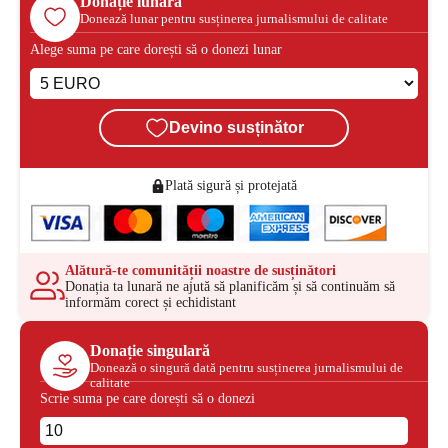
Donație lunară
Donează lunar pentru susținerea jurnalismului de calitate
Alege suma pe care dorești să o donezi lunar
Devino susținător
Plată sigură și protejată
Alătură-te comunității noastre de susținători
Donația ta lunară ne ajută să planificăm și să continuăm să
informăm corect și echidistant
Donație singulară
Donează o singură dată pentru susținerea jurnalismului de
calitate
Scrie suma pe care dorești să o donezi