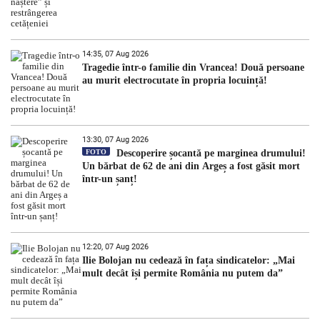
14:35, 07 Aug 2026
Tragedie într-o familie din Vrancea! Două persoane
au murit electrocutate în propria locuință!
13:30, 07 Aug 2026
FOTO
Descoperire șocantă pe marginea drumului!
Un bărbat de 62 de ani din Argeș a fost găsit mort
într-un șanț!
12:20, 07 Aug 2026
Ilie Bolojan nu cedează în fața sindicatelor: „Mai
mult decât își permite România nu putem da”