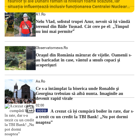
râurilor și ale Dunării rămân la niveluri foarte scăzute, iar
situația influențează inclusiv funcționarea Centralei Nucleare
de la Cernavodă. România se confruntă cu una dintre cele mai
A1.ro
dificile perioade din punct de vedere hidrologic din ultimii ani.
Nelu Vlad, solistul trupei Azur, nevoit să își vândă
Lipsa […]
terenul din Băile Tușnad. Cât cere pe el: „Timpul
nu îmi mai permite”
Observatornews.ro
Oraşul din România măturat de vijelie. Oamenii s-
au baricadat în case, vântul a smuls copaci şi
acoperişuri
As.ro
Ce s-a întâmplat la biserica unde Ronaldo şi
Georgina trebuiau să aibă nunta. Imaginile au
devenit rapid virale
02:00
FOTO
A crezut că își cumpără boiler în rate, dar s-
a trezit cu un credit la TBI Bank! „Nu pot dormi
noaptea”