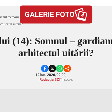
GALERIE FOTO
4
anul memoriei sau arhitectul uitării?
lui (14): Somnul – gardian
arhitectul uitării?
12 iun. 2026, 02:00,
Redacția BZI
în
LOCAL