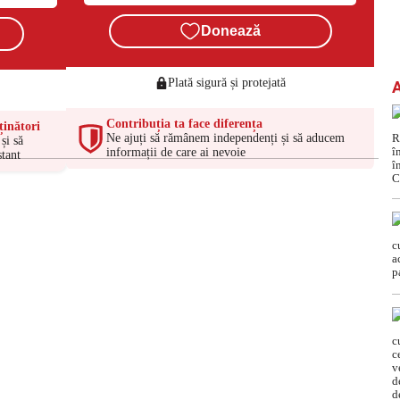
Donează
Plată sigură și protejată
Contribuția ta face diferența
ținători
Ne ajuți să rămânem independenți și să aducem
și să
informații de care ai nevoie
tant