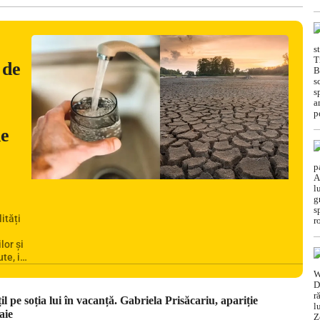
 de
ne
ități
lor și
te, iar
rea
omânia
ile
 pe soția lui în vacanță. Gabriela Prisăcariu, apariție
din
aie