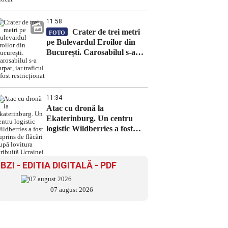
11:58
Crater de trei metri
FOTO
pe Bulevardul Eroilor din
București. Carosabilul s-a
surpat, iar traficul a fost
restricționat
11:34
Atac cu dronă la
Ekaterinburg. Un centru
logistic Wildberries a fost
cuprins de flăcări după
lovitura atribuită Ucrainei
BZI - EDITIA DIGITALĂ - PDF
07 august 2026