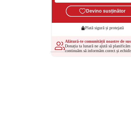
Devino susținător
Plată sigură și protejată
Alătură-te comunității noastre de sus
Donația ta lunară ne ajută să planificăm 
continuăm să informăm corect și echidis