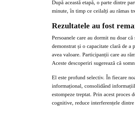
După această etapă, o parte dintre par
minute, în timp ce ceilalți au rămas tre
Rezultatele au fost rema
Persoanele care au dormit nu doar că 
demonstrat și o capacitate clară de a 
avea valoare. Participanții care au răm
Aceste descoperiri sugerează că somnu
El este profund selectiv. În fiecare no
informațional, consolidând informațiil
estompeze treptat. Prin acest proces de
cognitive, reduce interferențele dintre 