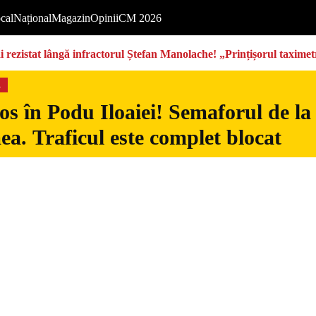
cal
Național
Magazin
Opinii
CM 2026
rezistat lângă infractorul Ștefan Manolache! „Prințișorul taximetri
s
s în Podu Iloaiei! Semaforul de la
ea. Traficul este complet blocat