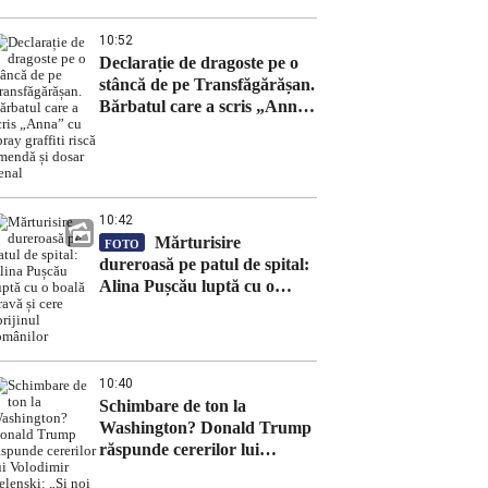
10:52
Declarație de dragoste pe o
stâncă de pe Transfăgărășan.
Bărbatul care a scris „Anna”
cu spray graffiti riscă
amendă și dosar penal
10:42
Mărturisire
FOTO
dureroasă pe patul de spital:
Alina Pușcău luptă cu o
boală gravă și cere sprijinul
românilor
10:40
Schimbare de ton la
Washington? Donald Trump
răspunde cererilor lui
Volodimir Zelenski: „Și noi