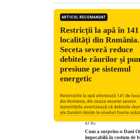
ARTICOL RECOMANDAT
Restricții la apă în 141
localități din România.
Seceta severă reduce
debitele râurilor și pu
presiune pe sistemul
energetic
Restricțiile la apă afectează 141 de local
din România, din cauza secetei severe.
Autoritățile avertizează că debitele râuri
ale Dunării rămân la niveluri foarte scăzu
situația influențează inclusiv funcționa
Centralei Nucleare de la Cernavodă. R
A1.ro
se confruntă cu una dintre cele mai dific
Cum a surprins-o Dani Oțil
perioade din punct de vedere hidrologic 
impecabilă în costum de b