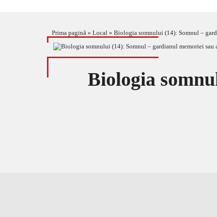
Prima pagină
»
Local
»
Biologia somnului (14): Somnul – gardi
Biologia somnu