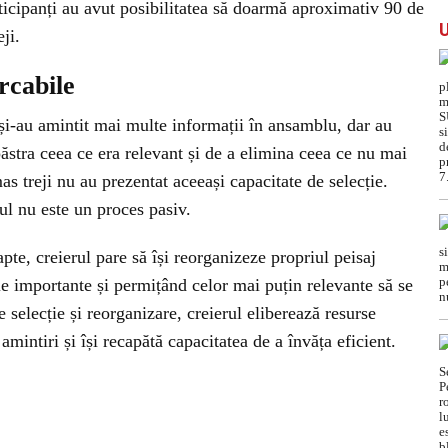
ticipanți au avut posibilitatea să doarmă aproximativ 90 de
ji.
rcabile
și-au amintit mai multe informații în ansamblu, dar au
păstra ceea ce era relevant și de a elimina ceea ce nu mai
as treji nu au prezentat aceeași capacitate de selecție.
l nu este un proces pasiv.
apte, creierul pare să își reorganizeze propriul peisaj
e importante și permițând celor mai puțin relevante să se
 selecție și reorganizare, creierul eliberează resurse
amintiri și își recapătă capacitatea de a învăța eficient.