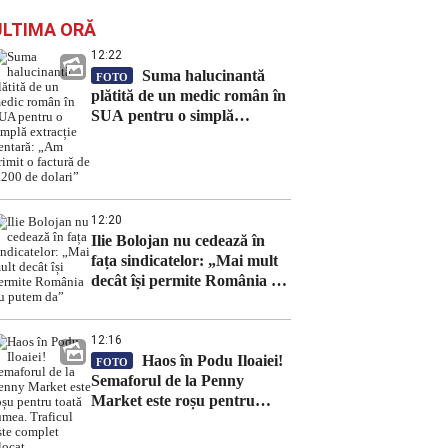
ULTIMA ORĂ
12:22
Suma halucinantă
FOTO
plătită de un medic român în
SUA pentru o simplă
extracție dentară: „Am
primit o factură de 7.200 de
dolari”
12:20
Ilie Bolojan nu cedează în
fața sindicatelor: „Mai mult
decât își permite România nu
putem da”
12:16
Haos în Podu Iloaiei!
FOTO
Semaforul de la Penny
Market este roșu pentru
toată lumea. Traficul este
complet blocat