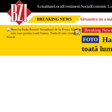
Actualitate
Local
Eveniment-Social
Economic Lo
BREAKING NEWS
Nici Alexandra nu a mai 
Breaking New
Hao
FOTO
toată lum