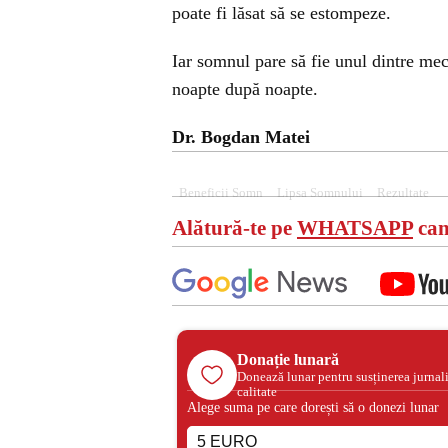
poate fi lăsat să se estompeze.
Iar somnul pare să fie unul dintre mec
noapte după noapte.
Dr. Bogdan Matei
Beneficii Somn
Lipsa Somnului
Rezultate
Alătură-te pe
WHATSAPP
can
Donație lunară
Donează lunar pentru susținerea jurnal
calitate
Alege suma pe care dorești să o donezi lunar