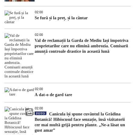
02:00
Se fură și la preț, și la cântar
02:00
Val de reclamații la Garda de Mediu Iași împotriva
proprietarilor care nu elimină ambrozia. Comisarii
anunță controale drastice în această lună
02:00
A dat-o de gard tare
02:00
FOTO
Canicula își spune cuvântul la Grădina
Botanică! Hibiscusul face senzație, însă vizitatorii
cer mai multă grijă pentru plante. „Ne-a lăsat un
gust amar”