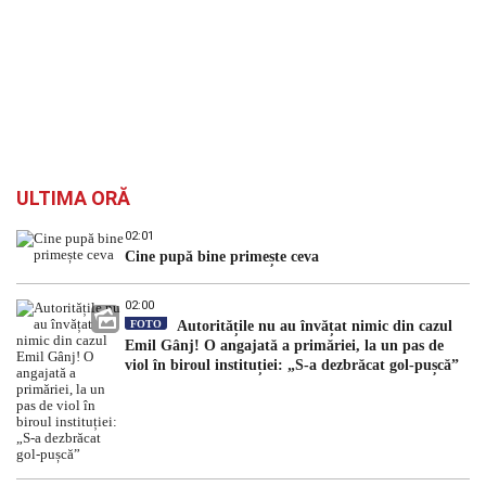
ULTIMA ORĂ
02:01
Cine pupă bine primește ceva
02:00
FOTO
Autoritățile nu au învățat nimic din cazul
Emil Gânj! O angajată a primăriei, la un pas de
viol în biroul instituției: „S-a dezbrăcat gol-pușcă”