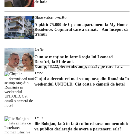
de baie
Observatornews.ro
A plătit 75.000 de € pe un apartament la My Home
Residence. Coşmarul care a urmat: "Am început să
tremur"
As.ro
Cum se menţine în formă soţia lui Leonard
Doroftei, la 51 de ani.
&amp;#8222;Secretul&amp;#8221; pe care l-a
dezvăluit
17:22
Clujul a devenit cel mai scump oraș din România în
weekendul UNTOLD. Cât costă o cameră de hotel
17:19
Ilie Bolojan, față în față cu întrebarea momentului:
va publica declarația de avere a partenerei sale?