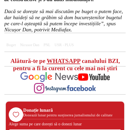
Dacă se dorește să mai discutăm pe buget o putem face,
dar haideți să ne grăbim să dom bucureștenilor bugetul
pe care-l așteaptă să putem începe investițiile”, spus
Nicușor Dan, potrivit Mediafax.
Buget
Nicusor Dan
PNL
USR - PLUS
Alătură-te pe
WHATSAPP
canalului BZI,
pentru a fi la curent cu cele mai noi știri
Donație lunară
Donează lunar pentru susținerea jurnalismului de calitate
Alege suma pe care dorești să o donezi lunar