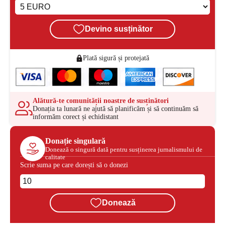
Devino susținător
Plată sigură și protejată
Alătură-te comunității noastre de susținători
Donația ta lunară ne ajută să planificăm și să continuăm să
informăm corect și echidistant
Donație singulară
Donează o singură dată pentru susținerea jurnalismului de
calitate
Scrie suma pe care dorești să o donezi
Donează