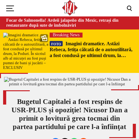
Focar de Salmonella! Ardeii jalapeño din Mexic, retrași din
restaurante după sute de îmbolnăviri
Breaking News
Imagini dramatice. Astăzi
FOTO
Rebeca, fetița călcată de o autoutilitară,
a fost condusă pe ultimul drum, la
Poduri. În sicriul alb al micuței au fost
puși pumni de bani și jucării –
EXCLUSIV
Bugetul Capitalei a fost respins de
USR-PLUS și opoziţie! Nicusor Dan a
primit o lovitură grea tocmai din
partea partidului pe care l-a înfiinţat