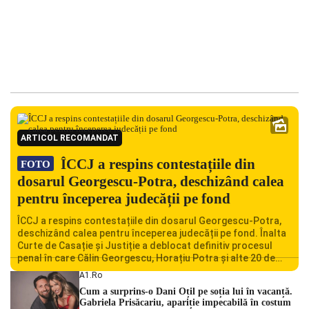
ARTICOL RECOMANDAT
ÎCCJ a respins contestațiile din
FOTO
dosarul Georgescu-Potra, deschizând calea
pentru începerea judecății pe fond
ÎCCJ a respins contestațiile din dosarul Georgescu-Potra,
deschizând calea pentru începerea judecății pe fond. Înalta
Curte de Casație și Justiție a deblocat definitiv procesul
penal în care Călin Georgescu, Horațiu Potra și alte 20 de
persoane sunt acuzați de acțiuni îndreptate împotriva
A1.ro
ordinii constituționale. În ședința din camera preliminară,
Cum a surprins-o Dani Oțil pe soția lui în vacanță.
judecătorii de la instanța supremă au […]
Gabriela Prisăcariu, apariție impecabilă în costum