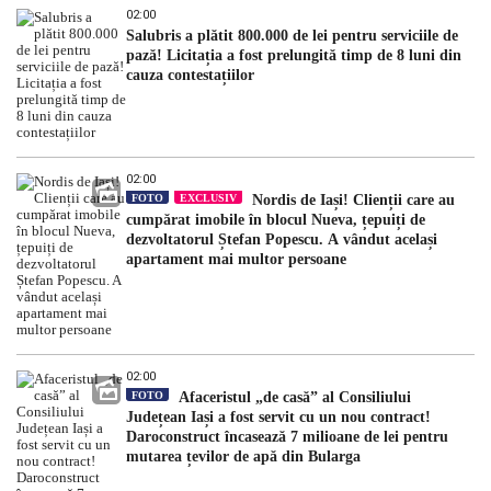
02:00
Salubris a plătit 800.000 de lei pentru serviciile de
pază! Licitația a fost prelungită timp de 8 luni din
cauza contestațiilor
02:00
FOTO
EXCLUSIV
Nordis de Iași! Clienții care au
cumpărat imobile în blocul Nueva, țepuiți de
dezvoltatorul Ștefan Popescu. A vândut același
apartament mai multor persoane
02:00
FOTO
Afaceristul „de casă” al Consiliului
Județean Iași a fost servit cu un nou contract!
Daroconstruct încasează 7 milioane de lei pentru
mutarea țevilor de apă din Bularga