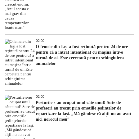
02:00
O femeie din Iași a fost reținută pentru 24 de ore
pentru că a intrat intenționat cu mașina într-o
turmă de oi. Este cercetată pentru schingiuirea
animalelor
02:00
Posturile s-au ocupat unul câte unul! Sute de
profesori au trecut prin emoțiile ședințelor de
repartizare la Iași. „Mă gândesc că alții nu au avut
nici norocul meu”