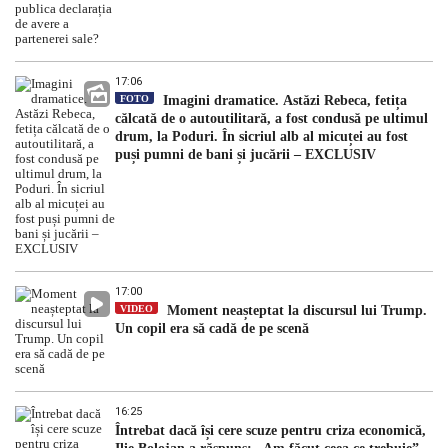
17:06
FOTO
Imagini dramatice. Astăzi Rebeca, fetița
călcată de o autoutilitară, a fost condusă pe ultimul
drum, la Poduri. În sicriul alb al micuței au fost
puși pumni de bani și jucării – EXCLUSIV
17:00
VIDEO
Moment neașteptat la discursul lui Trump.
Un copil era să cadă de pe scenă
16:25
Întrebat dacă își cere scuze pentru criza economică,