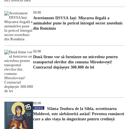
02:00
Avertisment DSVSA Iași: Mișcarea ilegală a
animalelor pune în pericol întregul sector zootehnic
din România
02:00
Două firme vor să furnizeze un microbuz pentru
transportul elevilor din comuna Miroslovești!
Contractul depășește 300.000 de lei
02:00
FOTO
Sfânta Teodora de la Sihla, ocrotitoarea
Moldovei, este sărbătorită astăzi! Povestea româncei
care a ales viața în singurătate pentru credință