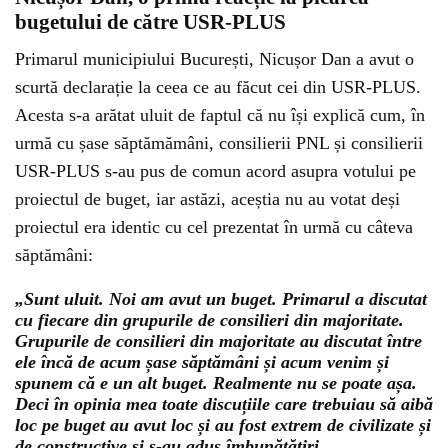
bugetului de către USR-PLUS
Primarul municipiului București, Nicușor Dan a avut o
scurtă declarație la ceea ce au făcut cei din USR-PLUS.
Acesta s-a arătat uluit de faptul că nu își explică cum, în
urmă cu șase săptămămâni, consilierii PNL și consilierii
USR-PLUS s-au pus de comun acord asupra votului pe
proiectul de buget, iar astăzi, aceștia nu au votat deși
proiectul era identic cu cel prezentat în urmă cu câteva
săptămâni:
„Sunt uluit. Noi am avut un buget. Primarul a discutat
cu fiecare din grupurile de consilieri din majoritate.
Grupurile de consilieri din majoritate au discutat între
ele încă de acum șase săptămâni și acum venim și
spunem că e un alt buget. Realmente nu se poate așa.
Deci în opinia mea toate discuțiile care trebuiau să aibă
loc pe buget au avut loc și au fost extrem de civilizate și
de constructive și s-au adus îmbunătățiri.