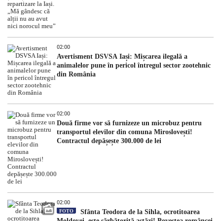
02:00
Avertisment DSVSA Iași: Mișcarea ilegală a
animalelor pune în pericol întregul sector zootehnic
din România
02:00
Două firme vor să furnizeze un microbuz pentru
transportul elevilor din comuna Miroslovești!
Contractul depășește 300.000 de lei
02:00
FOTO
Sfânta Teodora de la Sihla, ocrotitoarea
Moldovei, este sărbătorită astăzi! Povestea româncei