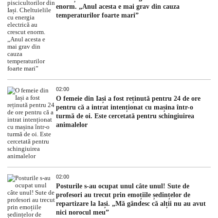
enorm. „Anul acesta e mai grav din cauza
temperaturilor foarte mari”
02:00
O femeie din Iași a fost reținută pentru 24 de ore
pentru că a intrat intenționat cu mașina într-o
turmă de oi. Este cercetată pentru schingiuirea
animalelor
02:00
Posturile s-au ocupat unul câte unul! Sute de
profesori au trecut prin emoțiile ședințelor de
repartizare la Iași. „Mă gândesc că alții nu au avut
nici norocul meu”