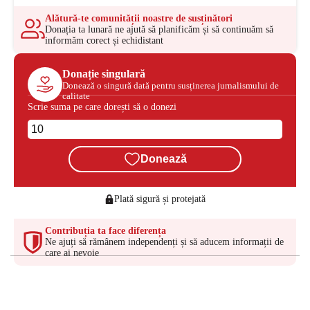
Alătură-te comunității noastre de susținători
Donația ta lunară ne ajută să planificăm și să continuăm să
informăm corect și echidistant
Donație singulară
Donează o singură dată pentru susținerea jurnalismului de
calitate
Scrie suma pe care dorești să o donezi
Donează
Plată sigură și protejată
Contribuția ta face diferența
Ne ajuți să rămânem independenți și să aducem informații de
care ai nevoie