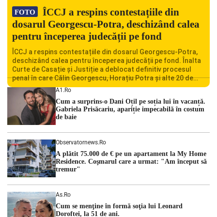
ÎCCJ a respins contestațiile din
FOTO
dosarul Georgescu-Potra, deschizând calea
pentru începerea judecății pe fond
ÎCCJ a respins contestațiile din dosarul Georgescu-Potra,
deschizând calea pentru începerea judecății pe fond. Înalta
Curte de Casație și Justiție a deblocat definitiv procesul
penal în care Călin Georgescu, Horațiu Potra și alte 20 de
persoane sunt acuzați de acțiuni îndreptate împotriva
A1.ro
ordinii constituționale. În ședința din camera preliminară,
Cum a surprins-o Dani Oțil pe soția lui în vacanță.
judecătorii de la instanța supremă au […]
Gabriela Prisăcariu, apariție impecabilă în costum
de baie
Observatornews.ro
A plătit 75.000 de € pe un apartament la My Home
Residence. Coşmarul care a urmat: "Am început să
tremur"
As.ro
Cum se menţine în formă soţia lui Leonard
Doroftei, la 51 de ani.