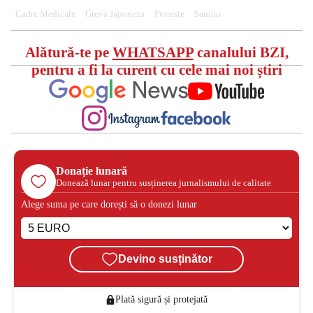
Cadre Medicale
Greva Japoneza
Proteste
Sanitas
Alătură-te pe
WHATSAPP
canalului BZI,
pentru a fi la curent cu cele mai noi știri
Donație lunară
Donează lunar pentru susținerea jurnalismului de calitate
Alege suma pe care dorești să o donezi lunar
Devino susținător
Plată sigură și protejată