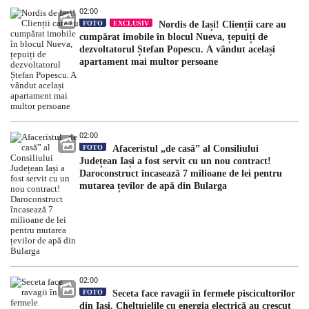
02:00
FOTO
EXCLUSIV
Nordis de Iași! Clienții care au
cumpărat imobile în blocul Nueva, țepuiți de
dezvoltatorul Ștefan Popescu. A vândut același
apartament mai multor persoane
02:00
FOTO
Afaceristul „de casă” al Consiliului
Județean Iași a fost servit cu un nou contract!
Daroconstruct încasează 7 milioane de lei pentru
mutarea țevilor de apă din Bularga
02:00
FOTO
Seceta face ravagii în fermele piscicultorilor
din Iași. Cheltuielile cu energia electrică au crescut