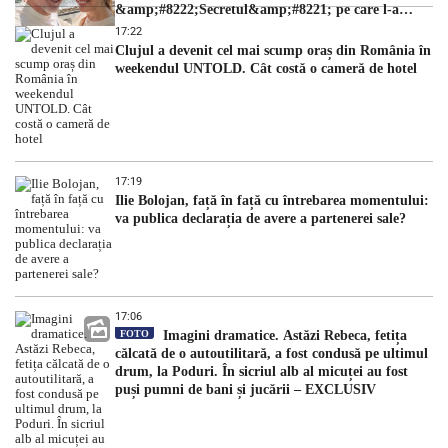
&amp;#8222;Secretul&amp;#8221; pe care l-a
dezvăluit
17:22
Clujul a devenit cel mai scump oraș din România în
weekendul UNTOLD. Cât costă o cameră de hotel
17:19
Ilie Bolojan, față în față cu întrebarea momentului:
va publica declarația de avere a partenerei sale?
17:06
FOTO
Imagini dramatice. Astăzi Rebeca, fetița
călcată de o autoutilitară, a fost condusă pe ultimul
drum, la Poduri. În sicriul alb al micuței au fost
puși pumni de bani și jucării – EXCLUSIV