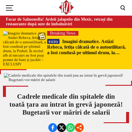
Focar de Salmonella! Ardeii jalapeño din Mexic, retrași din
restaurante după sute de îmbolnăviri
Breaking News
Imagini dramatice. Astăzi
FOTO
Rebeca, fetița călcată de o autoutilitară,
a fost condusă pe ultimul drum, la
Poduri. În sicriul alb al micuței au fost
puși pumni de bani și jucării –
EXCLUSIV
Cadrele medicale din spitalele din
toată țara au intrat în grevă japoneză!
Bugetarii vor măriri de salarii