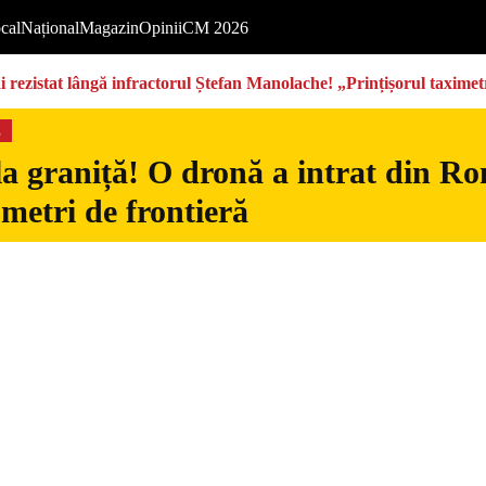
cal
Național
Magazin
Opinii
CM 2026
rezistat lângă infractorul Ștefan Manolache! „Prințișorul taximetri
s
la graniță! O dronă a intrat din Ro
 metri de frontieră