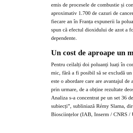
emis de procesele de combustie și comb
aproximativ 1.700 de cazuri de cancer
fiecare an în Franța expunerii la polu
spun că efectul dioxidului de azot a 
dependente.
Un cost de aproape un m
Pentru ceilalți doi poluanți luați în 
mic, fără a fi posibil să se excludă u
este o abordare care are avantajul de a 
prin urmare, de a obține rezultate deos
Analiza s-a concentrat pe un set 36 de
subiecți”, subliniază Rémy Slama, dir
Biosciințelor (IAB, Inserm / CNRS / 