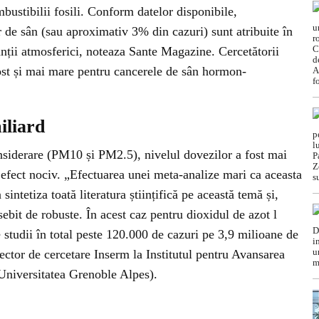
ustibilii fosili. Conform datelor disponibile,
 de sân (sau aproximativ 3% din cazuri) sunt atribuite în
anții atmosferici, noteaza Sante Magazine. Cercetătorii
fost și mai mare pentru cancerele de sân hormon-
iliard
considerare (PM10 și PM2.5), nivelul dovezilor a fost mai
n efect nociv. „Efectuarea unei meta-analize mari ca aceasta
sintetiza toată literatura științifică pe această temă și,
ebit de robuste. În acest caz pentru dioxidul de azot l
 studii în total peste 120.000 de cazuri pe 3,9 milioane de
ector de cercetare Inserm la Institutul pentru Avansarea
Universitatea Grenoble Alpes).