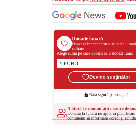
Donație lunară
Donează lunar pentru susținerea jurnal
calitate
Alege suma pe care dorești să o donezi lunar
Devino susținător
Plată sigură și protejată
Alătură-te comunității noastre de sus
Donația ta lunară ne ajută să planificăm 
continuăm să informăm corect și echidis