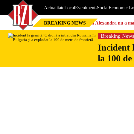
Actualitate
Local
Eveniment-Social
Economic Lo
BREAKING NEWS
Nici Alexandra nu a mai 
Breaking New
Incident 
la 100 de