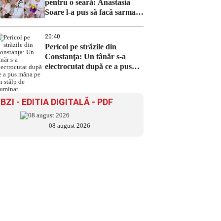
pentru o seară: Anastasia
Soare l-a pus să facă sarmale
și l-a ademenit cu ‘fetele
superbe’ din România
20:40
Pericol pe străzile din
Constanţa: Un tânăr s-a
electrocutat după ce a pus
mâna pe un stâlp de iluminat
BZI - EDITIA DIGITALĂ - PDF
08 august 2026