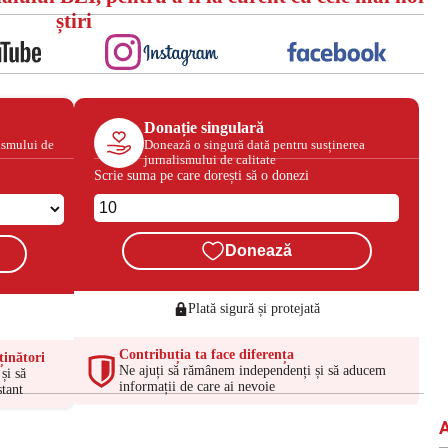
știri
Donație singulară
ismului de
Donează o singură dată pentru susținerea
jurnalismului de calitate
Scrie suma pe care dorești să o donezi
Donează
Plată sigură și protejată
Contribuția ta face diferența
ținători
Ne ajuți să rămânem independenți și să aducem
și să
informații de care ai nevoie
tant