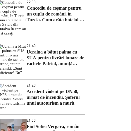
22:00
Concediu de coșmar pentru
un cuplu de români, în
Turcia. Cum arăta hotelul de
5 stele din Antalya în care au
fost cazați
21:40
Ucraina a bătut palma cu
SUA pentru livrări lunare de
rachete Patriot, anunță
Zelenski: „Sunt suficiente?
Nu”
21:20
Accident violent pe DN58,
urmat de incendiu. Șoferul
unui autoturism a murit
21:00
Fiul Sofiei Vergara, român