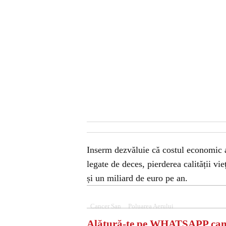
Inserm dezvăluie că costul economic a
legate de deces, pierderea calității vie
și un miliard de euro pe an.
Cancer San
Poluarea Aerului
Alătură-te pe
WHATSAPP
can