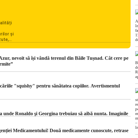
alități
rilor și
zute,
ionarea
omânia
cile
 Azur, nevoit să își vândă terenul din Băile Tușnad. Cât cere pe
c din
rmite”
căriile "squishy" pentru sănătatea copiilor. Avertismentul
ica unde Ronaldo şi Georgina trebuiau să aibă nunta. Imaginile
Agenției Medicamentului! Două medicamente cunoscute, retrase