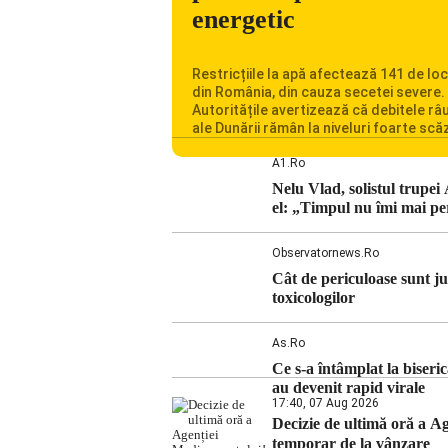
energetic
Restricțiile la apă afectează 141 de loc
din România, din cauza secetei severe.
Autoritățile avertizează că debitele râu
ale Dunării rămân la niveluri foarte scă
iar situația influențează inclusiv funcț
Centralei Nucleare de la Cernavodă. R
A1.ro
se confruntă cu una dintre cele mai difi
Nelu Vlad, solistul trupei
perioade din punct de vedere hidrologi
el: „Timpul nu îmi mai pe
ultimii ani. Lipsa […]
Observatornews.ro
Cât de periculoase sunt ju
toxicologilor
As.ro
Ce s-a întâmplat la biser
au devenit rapid virale
17:40, 07 Aug 2026
Decizie de ultimă oră a 
temporar de la vânzare