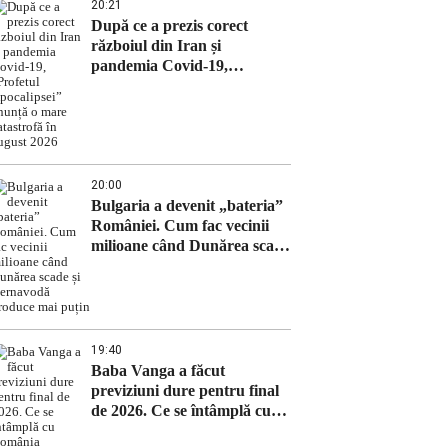
20:21
După ce a prezis corect
războiul din Iran și
pandemia Covid-19,
„Profetul Apocalipsei”
anunță o mare catastrofă în
august 2026
20:00
Bulgaria a devenit „bateria”
României. Cum fac vecinii
milioane când Dunărea scade
și Cernavodă produce mai
puțin
19:40
Baba Vanga a făcut
previziuni dure pentru final
de 2026. Ce se întâmplă cu
România