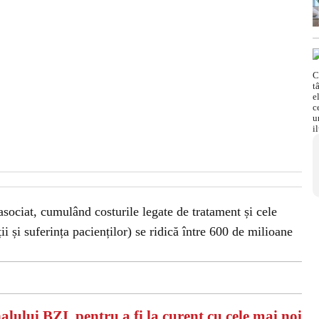
sociat, cumulând costurile legate de tratament și cele
ții și suferința pacienților) se ridică între 600 de milioane
alului BZI, pentru a fi la curent cu cele mai noi