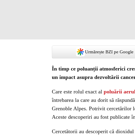
Urmărește BZI pe Google
În timp ce poluanții atmosferici cre
un impact asupra dezvoltării cance
Care este rolul exact al
poluării aeru
întrebarea la care au dorit să răspund
Grenoble Alpes. Potrivit cercetărilor 
Aceste descoperiri au fost publicate 
Cercetătorii au descoperit că dioxidul