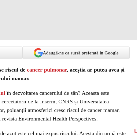
Adaugă-ne ca sursă preferată în Google
sc riscul de
cancer pulmonar
, aceștia ar putea avea și
rului mamar.
lui
în dezvoltarea cancerului de sân? Aceasta este
ă cercetătorii de la Inserm, CNRS și Universitatea
lor, poluanții atmosferici cresc riscul de cancer mamar.
în revista Environmental Health Perspectives.
 de azot este cel mai expus riscului. Acesta din urmă este