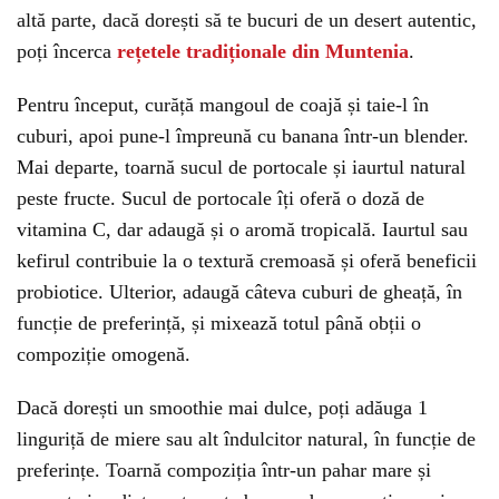
altă parte, dacă dorești să te bucuri de un desert autentic,
poți încerca
rețetele tradiționale din Muntenia
.
Pentru început, curăță mangoul de coajă și taie-l în
cuburi, apoi pune-l împreună cu banana într-un blender.
Mai departe, toarnă sucul de portocale și iaurtul natural
peste fructe. Sucul de portocale îți oferă o doză de
vitamina C, dar adaugă și o aromă tropicală. Iaurtul sau
kefirul contribuie la o textură cremoasă și oferă beneficii
probiotice. Ulterior, adaugă câteva cuburi de gheață, în
funcție de preferință, și mixează totul până obții o
compoziție omogenă.
Dacă dorești un smoothie mai dulce, poți adăuga 1
linguriță de miere sau alt îndulcitor natural, în funcție de
preferințe. Toarnă compoziția într-un pahar mare și