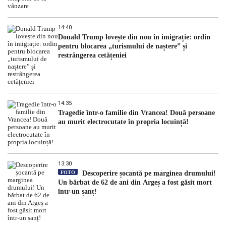
14:40
Donald Trump lovește din nou în imigrație: ordin
pentru blocarea „turismului de naștere” și
restrângerea cetățeniei
14:35
Tragedie într-o familie din Vrancea! Două persoane
au murit electrocutate în propria locuință!
13:30
FOTO
Descoperire șocantă pe marginea drumului!
Un bărbat de 62 de ani din Argeș a fost găsit mort
într-un șanț!