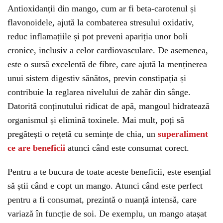
Antioxidanții din mango, cum ar fi beta-carotenul și
flavonoidele, ajută la combaterea stresului oxidativ,
reduc inflamațiile și pot preveni apariția unor boli
cronice, inclusiv a celor cardiovasculare. De asemenea,
este o sursă excelentă de fibre, care ajută la menținerea
unui sistem digestiv sănătos, previn constipația și
contribuie la reglarea nivelului de zahăr din sânge.
Datorită conținutului ridicat de apă, mangoul hidratează
organismul și elimină toxinele. Mai mult, poți să
pregătești o rețetă cu semințe de chia, un
superaliment
ce are beneficii
atunci când este consumat corect.
Pentru a te bucura de toate aceste beneficii, este esențial
să știi când e copt un mango. Atunci când este perfect
pentru a fi consumat, prezintă o nuanță intensă, care
variază în funcție de soi. De exemplu, un mango atașat