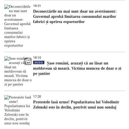
18:21
Deconectările nu mai sunt doar un avertisment:
Guvernul aprobă limitarea consumului marilor
fabrici și oprirea exporturilor
18:10
FOTO
Șase români, acuzați că au lăsat un
moldovean să moară. Victima muncea de doar o zi
pe șantier
17:20
Protestele lasă urme! Popularitatea lui Volodimir
Zelenski este în declin, potrivit unui nou sondaj