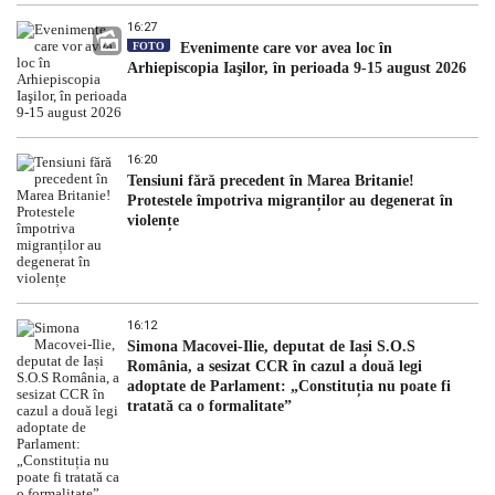
16:27
FOTO
Evenimente care vor avea loc în
Arhiepiscopia Iaşilor, în perioada 9-15 august 2026
16:20
Tensiuni fără precedent în Marea Britanie!
Protestele împotriva migranților au degenerat în
violențe
16:12
Simona Macovei-Ilie, deputat de Iași S.O.S
România, a sesizat CCR în cazul a două legi
adoptate de Parlament: „Constituția nu poate fi
tratată ca o formalitate”