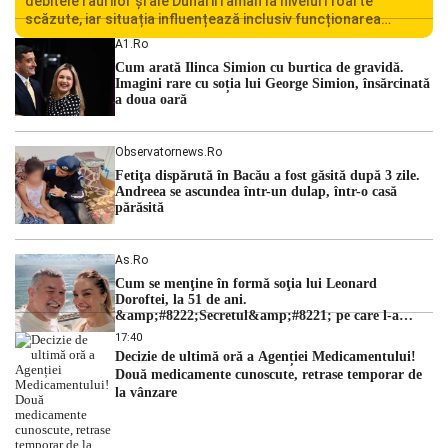
debitele râurilor și ale Dunării rămân la niveluri foarte
scăzute, iar situația influențează inclusiv funcționarea
Centralei Nucleare de la Cernavodă. România se confruntă
A1.ro
cu una dintre cele mai dificile perioade din punct de vedere
Cum arată Ilinca Simion cu burtica de gravidă.
hidrologic din ultimii ani. Lipsa […]
Imagini rare cu soția lui George Simion, însărcinată
a doua oară
Observatornews.ro
Fetiţa dispărută în Bacău a fost găsită după 3 zile.
Andreea se ascundea într-un dulap, într-o casă
părăsită
As.ro
Cum se menţine în formă soţia lui Leonard
Doroftei, la 51 de ani.
&amp;#8222;Secretul&amp;#8221; pe care l-a
dezvăluit
17:40
Decizie de ultimă oră a Agenției Medicamentului!
Două medicamente cunoscute, retrase temporar de
la vânzare