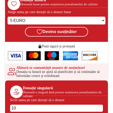
Donează lunar pentru susținerea jurnalismului de calitate
Alege suma pe care dorești să o donezi lunar
Devino susținător
Plată sigură și protejată
Alătură-te comunității noastre de susținători
Donația ta lunară ne ajută să planificăm și să continuăm să
informăm corect și echidistant
Donație singulară
Donează o singură dată pentru susținerea jurnalismului de
calitate
Scrie suma pe care dorești să o donezi