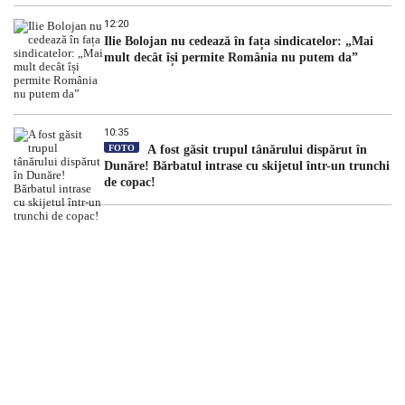
12:20
Ilie Bolojan nu cedează în fața sindicatelor: „Mai
mult decât își permite România nu putem da”
10:35
FOTO
A fost găsit trupul tânărului dispărut în
Dunăre! Bărbatul intrase cu skijetul într-un trunchi
de copac!