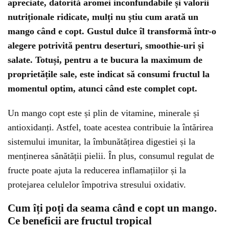
apreciate, datorită aromei inconfundabile și valorii
nutriționale ridicate, mulți nu știu cum arată un
mango când e copt. Gustul dulce îl transformă într-o
alegere potrivită pentru deserturi, smoothie-uri și
salate. Totuși, pentru a te bucura la maximum de
proprietățile sale, este indicat să consumi fructul la
momentul optim, atunci când este complet copt.
Un mango copt este și plin de vitamine, minerale și
antioxidanți. Astfel, toate acestea contribuie la întărirea
sistemului imunitar, la îmbunătățirea digestiei și la
menținerea sănătății pielii. În plus, consumul regulat de
fructe poate ajuta la reducerea inflamațiilor și la
protejarea celulelor împotriva stresului oxidativ.
Cum îți poți da seama când e copt un mango.
Ce beneficii are fructul tropical