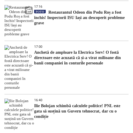
17:16
FOTO
Restaurantul Odeon din Podu Roș a fost
închis! Inspectorii ISU Iași au descoperit probleme
grave
17:00
Anchetă de amploare la Electrica Serv! O fostă
directoare este acuzată că și-a virat milioane din
banii companiei în conturile personale
16:40
Ilie Bolojan schimbă calculele politice! PNL este
gata să susțină un Guvern tehnocrat, dar cu o
condiție