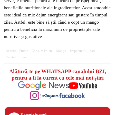
servește imediat pentru a te bucura de prospețimea și
beneficiile nutriționale ale ingredientelor. Acest smoothie
este ideal ca mic dejun energizant sau gustare în timpul
zilei. Astfel, este bine să știi când e copt un mango
pentru a beneficia la maximum de proprietățile sale
nutritive și gustative
Beneficii Fructe
Consum Fructe
Mango
Preparate Culinare
Retete Culinare
Alătură-te pe
WHATSAPP
canalului BZI,
pentru a fi la curent cu cele mai noi știri
Donație lunară