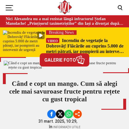
Nici Alexandra nu a mai rezistat lângă infractorul Ștefan
Manolache! „Prințișorul taximetriștilor” din Iași a divorţat după
doi ani de căsnicie
Breaking News
Incendiu de vegetație la
VIDEO
Dobrovăț! Flăcările au cuprins 5.000 de
metri pătrați, iar pompierii au intervenit
de urgență
GALERIE FOTO
3
Când e copt un mango. Cum să alegi
cele mai savuroase fructe pentru rețete
cu gust tropical
31 mart. 2025, 10:29,
în
INFORMAȚII UTILE