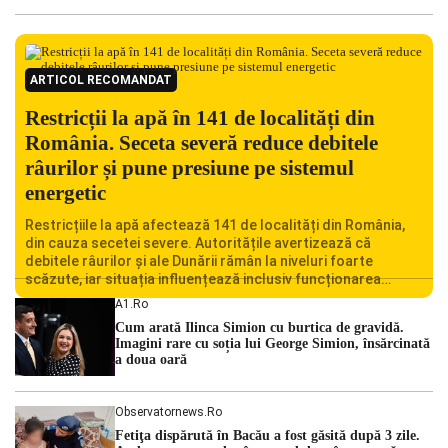
ARTICOL RECOMANDAT
Restricții la apă în 141 de localități din
România. Seceta severă reduce debitele
râurilor și pune presiune pe sistemul
energetic
Restricțiile la apă afectează 141 de localități din România,
din cauza secetei severe. Autoritățile avertizează că
debitele râurilor și ale Dunării rămân la niveluri foarte
scăzute, iar situația influențează inclusiv funcționarea
Centralei Nucleare de la Cernavodă. România se confruntă
A1.ro
cu una dintre cele mai dificile perioade din punct de vedere
Cum arată Ilinca Simion cu burtica de gravidă.
hidrologic din ultimii ani. Lipsa […]
Imagini rare cu soția lui George Simion, însărcinată
a doua oară
Observatornews.ro
Fetiţa dispărută în Bacău a fost găsită după 3 zile.