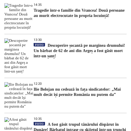
14:35
Tragedie într-o familie din Vrancea! Două persoane
au murit electrocutate în propria locuință!
13:30
FOTO
Descoperire șocantă pe marginea drumului!
Un bărbat de 62 de ani din Argeș a fost găsit mort
într-un șanț!
12:20
Ilie Bolojan nu cedează în fața sindicatelor: „Mai
mult decât își permite România nu putem da”
10:35
FOTO
A fost găsit trupul tânărului dispărut în
Dunăre! Bărbatul intrase cu skijetul într-un trunchi