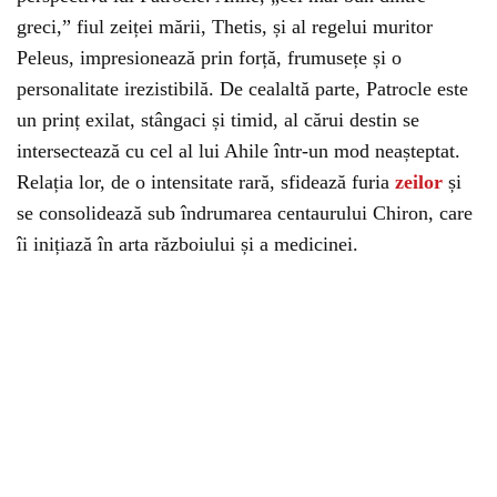
greci,” fiul zeiței mării, Thetis, și al regelui muritor
Peleus, impresionează prin forță, frumusețe și o
personalitate irezistibilă. De cealaltă parte, Patrocle este
un prinț exilat, stângaci și timid, al cărui destin se
intersectează cu cel al lui Ahile într-un mod neașteptat.
Relația lor, de o intensitate rară, sfidează furia
zeilor
și
se consolidează sub îndrumarea centaurului Chiron, care
îi inițiază în arta războiului și a medicinei.