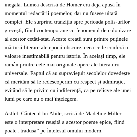
inegală. Lumea descrisă de Homer era deja apusă în
momentul redactării poemelor, dar nu fusese uitată
complet. Ele surprind tranziția spre perioada polis-urilor
grecești, fiind contemporane cu fenomenul de colonizare
al acestor cetăți-stat. Aceste creații sunt printre puținele
mărturii literare ale epocii obscure, ceea ce le conferă o
valoare inestimabilă pentru istorie. În același timp, ele
rămân printre cele mai originale opere ale literaturii
universale. Faptul că au supraviețuit secolelor dovedește
că merităm să le redescoperim cu respect și admirație,
evitând să le privim cu indiferență, ca pe relicve ale unei
lumi pe care nu o mai înțelegem.
Astfel, Cântecul lui Ahile, scrisă de Madeline Miller,
este o interpretare reușită a acestor poeme epice, fiind
poate „tradusă” pe înțelesul omului modern.