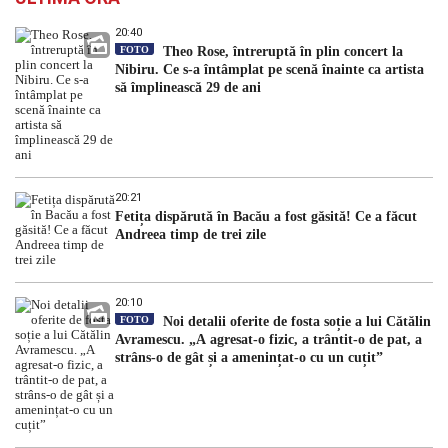
20:40
FOTO
Theo Rose, întreruptă în plin concert la
Nibiru. Ce s-a întâmplat pe scenă înainte ca artista
să împlinească 29 de ani
20:21
Fetița dispărută în Bacău a fost găsită! Ce a făcut
Andreea timp de trei zile
20:10
FOTO
Noi detalii oferite de fosta soție a lui Cătălin
Avramescu. „A agresat-o fizic, a trântit-o de pat, a
strâns-o de gât și a amenințat-o cu un cuțit”