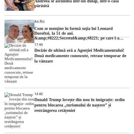
Andreea se ascundea într-un dulap, într-o casă
părăsită
As.ro
Cum se menţine în formă soţia lui Leonard
Doroftei, la 51 de ani.
&amp;#8222;Secretul&amp;#8221; pe care l-a
dezvăluit
17:40
Decizie de ultimă oră a Agenției Medicamentului!
Două medicamente cunoscute, retrase temporar de
la vânzare
14:40
Donald Trump lovește din nou în imigrație: ordin
pentru blocarea „turismului de naștere” și
restrângerea cetățeniei