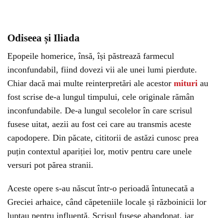
Odiseea și Iliada
Epopeile homerice, însă, își păstrează farmecul
inconfundabil, fiind dovezi vii ale unei lumi pierdute.
Chiar dacă mai multe reinterpretări ale acestor
mituri
au
fost scrise de-a lungul timpului, cele originale rămân
inconfundabile. De-a lungul secolelor în care scrisul
fusese uitat, aezii au fost cei care au transmis aceste
capodopere. Din păcate, cititorii de astăzi cunosc prea
puțin contextul apariției lor, motiv pentru care unele
versuri pot părea stranii.
Aceste opere s-au născut într-o perioadă întunecată a
Greciei arhaice, când căpeteniile locale și războinicii lor
luptau pentru influență. Scrisul fusese abandonat, iar