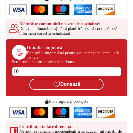
Alătură-te comunității noastre de susținători
Donația ta lunară ne ajută să planificăm și să continuăm să
informăm corect și echidistant
Donație singulară
Donează o singură dată pentru susținerea jurnalismului de
calitate
Scrie suma pe care dorești să o donezi
Donează
Plată sigură și protejată
Contribuția ta face diferența
Ne ajuți să rămânem independenți și să aducem informații de