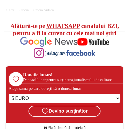
Carte
Grecia
Grecia Antica
Alătură-te pe
WHATSAPP
canalului BZI,
pentru a fi la curent cu cele mai noi știri
Donație lunară
Donează lunar pentru susținerea jurnalismului de calitate
Alege suma pe care dorești să o donezi lunar
Devino susținător
Plată sigură și protejată