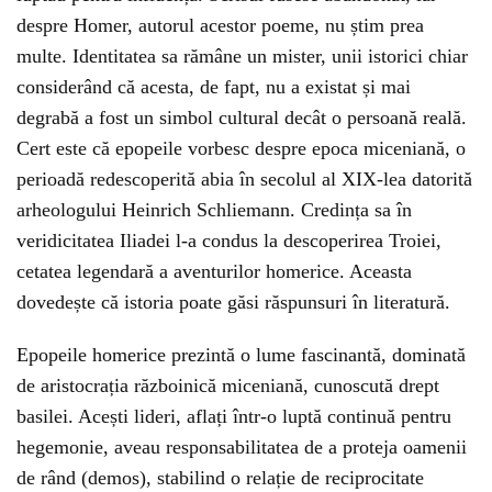
despre Homer, autorul acestor poeme, nu știm prea
multe. Identitatea sa rămâne un mister, unii istorici chiar
considerând că acesta, de fapt, nu a existat și mai
degrabă a fost un simbol cultural decât o persoană reală.
Cert este că epopeile vorbesc despre epoca miceniană, o
perioadă redescoperită abia în secolul al XIX-lea datorită
arheologului Heinrich Schliemann. Credința sa în
veridicitatea Iliadei l-a condus la descoperirea Troiei,
cetatea legendară a aventurilor homerice. Aceasta
dovedește că istoria poate găsi răspunsuri în literatură.
Epopeile homerice prezintă o lume fascinantă, dominată
de aristocrația războinică miceniană, cunoscută drept
basilei. Acești lideri, aflați într-o luptă continuă pentru
hegemonie, aveau responsabilitatea de a proteja oamenii
de rând (demos), stabilind o relație de reciprocitate