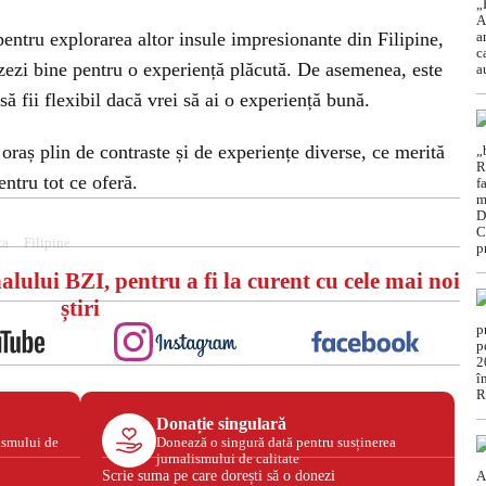
pentru explorarea altor insule impresionante din Filipine,
izezi bine pentru o experiență plăcută. De asemenea, este
 să fii flexibil dacă vrei să ai o experiență bună.
n oraș plin de contraste și de experiențe diverse, ce merită
entru tot ce oferă.
ta
Filipine
alului BZI, pentru a fi la curent cu cele mai noi
știri
Donație singulară
ismului de
Donează o singură dată pentru susținerea
jurnalismului de calitate
Scrie suma pe care dorești să o donezi