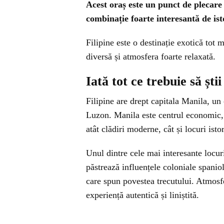
Acest oraș este un punct de plecare 
combinație foarte interesantă de ist
Filipine este o destinație exotică tot 
diversă și atmosfera foarte relaxată.
Iată tot ce trebuie să ști
Filipine are drept capitala Manila, un 
Luzon. Manila este centrul economic, po
atât clădiri moderne, cât și locuri isto
Unul dintre cele mai interesante locuri
păstrează influențele coloniale spaniol
care spun povestea trecutului. Atmosfe
experiență autentică și liniștită.