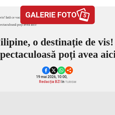
GALERIE FOTO
5
 vis! Iată ce vacanță spectaculoasă poți avea aici!
ilipine, o destinație de vis
spectaculoasă poți avea aici
19 mai 2026, 10:00,
Redacția BZI
în
TURISM