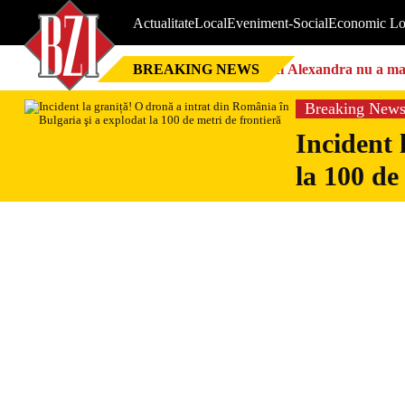
Actualitate
Local
Eveniment-Social
Economic Lo
BREAKING NEWS
Nici Alexandra nu a mai 
Breaking New
Incident 
la 100 de