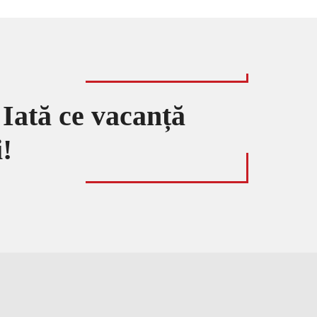
! Iată ce vacanță
!