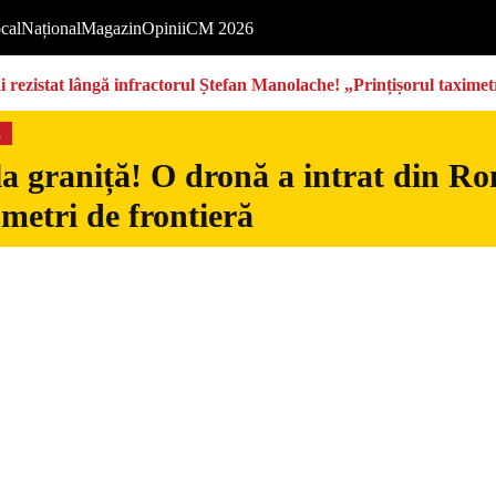
cal
Național
Magazin
Opinii
CM 2026
rezistat lângă infractorul Ștefan Manolache! „Prințișorul taximetri
s
la graniță! O dronă a intrat din Ro
 metri de frontieră