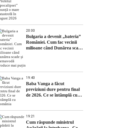
„Profetul Apocalipsei”
anunță o mare catastrofă în
august 2026
20:00
Bulgaria a devenit „bateria”
României. Cum fac vecinii
milioane când Dunărea scade
și Cernavodă produce mai
puțin
19:40
Baba Vanga a făcut
previziuni dure pentru final
de 2026. Ce se întâmplă cu
România
19:21
Cum răspunde ministrul
Apărării la întrebarea „Ce