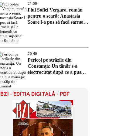
21:00
Fiul Sofiei Vergara, român
pentru o seară: Anastasia
Soare l-a pus să facă sarmale
și l-a ademenit cu ‘fetele
superbe’ din România
20:40
Pericol pe străzile din
Constanţa: Un tânăr s-a
electrocutat după ce a pus
mâna pe un stâlp de iluminat
BZI - EDITIA DIGITALĂ - PDF