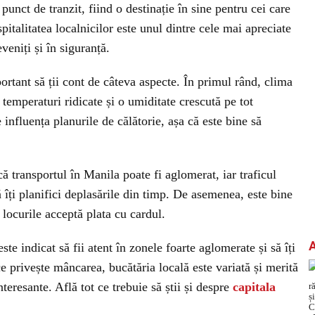
unct de tranzit, fiind o destinație în sine pentru cei care
pitalitatea localnicilor este unul dintre cele mai apreciate
eveniți și în siguranță.
ortant să ții cont de câteva aspecte. În primul rând, clima
temperaturi ridicate și o umiditate crescută pe tot
influența planurile de călătorie, așa că este bine să
ă transportul în Manila poate fi aglomerat, iar traficul
 îți planifici deplasările din timp. De asemenea, este bine
e locurile acceptă plata cu cardul.
ste indicat să fii atent în zonele foarte aglomerate și să îți
e privește mâncarea, bucătăria locală este variată și merită
teresante. Află tot ce trebuie să știi și despre
capitala