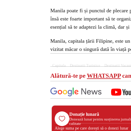
Manila poate fi și punctul de plecare 
însă este foarte important să te organ
esențial să te adaptezi la climă, dar și
Manila, capitala țării Filipine, este u
vizitat măcar o singură dată în viață p
Capitala
Destinatii Turistice
Destinatii Vacan
Alătură-te pe
WHATSAPP
can
Donație lunară
Donează lunar pentru susținerea jurnal
calitate
Alege suma pe care dorești să o donezi lunar