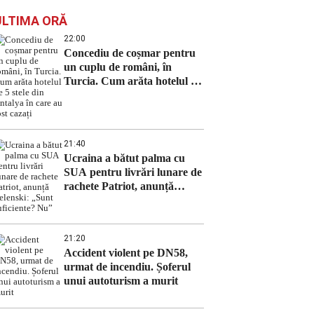
ULTIMA ORĂ
22:00
Concediu de coșmar pentru
un cuplu de români, în
Turcia. Cum arăta hotelul de
5 stele din Antalya în care au
fost cazați
21:40
Ucraina a bătut palma cu
SUA pentru livrări lunare de
rachete Patriot, anunță
Zelenski: „Sunt suficiente?
Nu”
21:20
Accident violent pe DN58,
urmat de incendiu. Șoferul
unui autoturism a murit