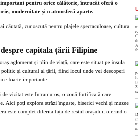
important pentru orice călătorie, întrucât oferă o
orie, modernitate și o atmosferă aparte.
mai căutată, cunoscută pentru plajele spectaculoase, cultura
i despre capitala țării Filipine
oraș aglomerat și plin de viață, care este situat pe insula
litic și cultural al țării, fiind locul unde vei descoperi
rice foarte importante.
 de vizitat este Intramuros, o zonă fortificată care
e. Aici poți explora străzi înguste, biserici vechi și muzee
ra este complet diferită față de restul orașului, oferind o