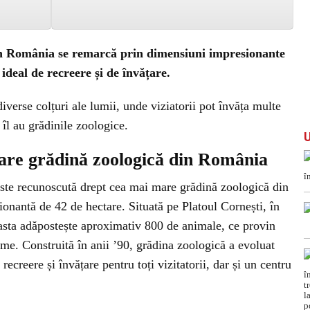
n România se remarcă prin dimensiuni impresionante
 ideal de recreere și de învățare.
iverse colțuri ale lumii, unde viziatorii pot învăța multe
 îl au grădinile zoologice.
mare grădină zoologică din România
te recunoscută drept cea mai mare grădină zoologică din
nantă de 42 de hectare. Situată pe Platoul Cornești, în
asta adăpostește aproximativ 800 de animale, ce provin
ume. Construită în anii ’90, grădina zoologică a evoluat
recreere și învățare pentru toți vizitatorii, dar și un centru