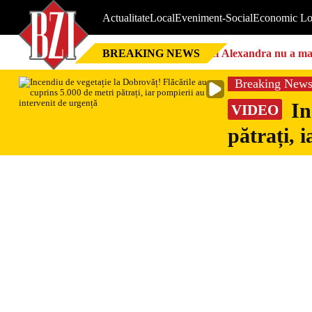
Actualitate
Local
Eveniment-Social
Economic Lo
BREAKING NEWS
Nici Alexandra nu a mai 
Breaking New
In
VIDEO
pătrați, 