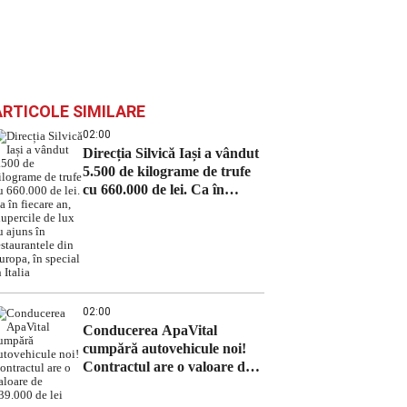
ARTICOLE SIMILARE
02:00
Direcția Silvică Iași a vândut
5.500 de kilograme de trufe
cu 660.000 de lei. Ca în
fiecare an, ciupercile de lux
au ajuns în restaurantele din
Europa, în special în Italia
02:00
Conducerea ApaVital
cumpără autovehicule noi!
Contractul are o valoare de
639.000 de lei