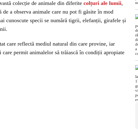
astă colecție de animale din diferite
colțuri ale lumii
,
ră de a observa animale care nu pot fi găsite în mod
ai cunoscute specii se numără tigrii, elefanții, girafele și
nii.
at care reflectă mediul natural din care provine, iar
ți care permit animalelor să trăiască în condiții apropiate