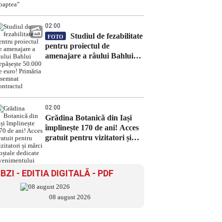
noaptea”
02:00
Studiul de fezabilitate
FOTO
pentru proiectul de
amenajare a râului Bahlui
depășește 50.000 de euro!
Primăria a semnat contractul
02:00
Grădina Botanică din Iași
împlinește 170 de ani! Acces
gratuit pentru vizitatori și
mărci poștale dedicate
evenimentului
BZI - EDITIA DIGITALĂ - PDF
08 august 2026