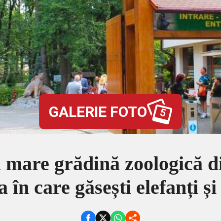
GALERIE FOTO
5
i mare grădină zoologică 
 în care găsești elefanți și