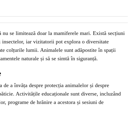
 nu se limitează doar la mamiferele mari. Există secțiuni
 insectelor, iar vizitatorii pot explora o diversitate
ate colțurile lumii. Animalele sunt adăpostite în spații
amentele naturale și să se simtă în siguranță.
e
ea de a învăța despre protecția animalelor și despre
ăticie. Activitățile educaționale sunt diverse, incluzând
or, programe de hrănire a acestora și sesiuni de