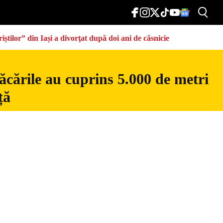
știlor” din Iași a divorţat după doi ani de căsnicie
ăcările au cuprins 5.000 de metri
ță