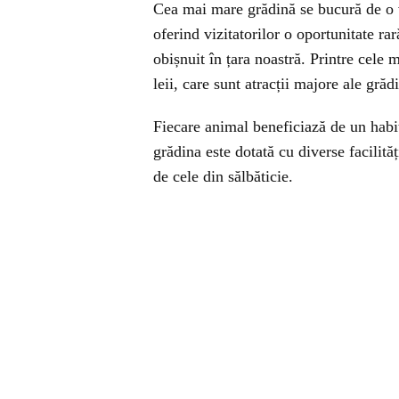
Cea mai mare grădină se bucură de o v
oferind vizitatorilor o oportunitate ra
obișnuit în țara noastră. Printre cele m
leii, care sunt atracții majore ale grădi
Fiecare animal beneficiază de un habit
grădina este dotată cu diverse facilită
de cele din sălbăticie.