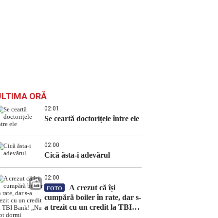
ULTIMA ORĂ
02:01
Se ceartă doctorițele între ele
02:00
Cică ăsta-i adevărul
02:00
A crezut că își
FOTO
cumpără boiler în rate, dar s-
a trezit cu un credit la TBI
Bank! „Nu pot dormi