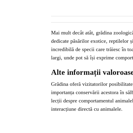
Mai mult decât atât, grădina zoologică
dedicate păsărilor exotice, reptilelor și
incredibilă de specii care trăiesc în to
largi, unde pot să își exprime comport
Alte informații valoroas
Grădina oferă vizitatorilor posibilitat
importanța conservării acestora în sălb
lecții despre comportamentul animalel
interacțiune directă cu animalele.