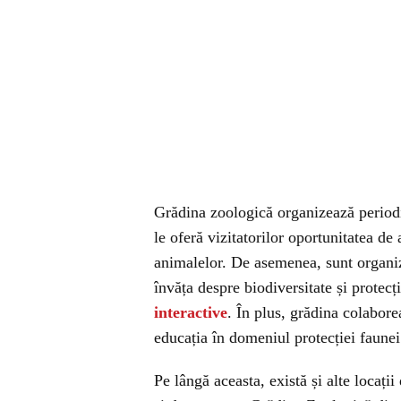
Grădina zoologică organizează period
le oferă vizitatorilor oportunitatea de
animalelor. De asemenea, sunt organiza
învăța despre biodiversitate și protec
interactive
. În plus, grădina colaborea
educația în domeniul protecției faunei
Pe lângă aceasta, există și alte locații