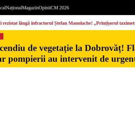
cal
Național
Magazin
Opinii
CM 2026
rezistat lângă infractorul Ștefan Manolache! „Prințișorul taximetri
s
cendiu de vegetație la Dobrovăț! Fl
iar pompierii au intervenit de urgen