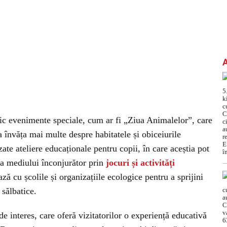
ic evenimente speciale, cum ar fi „Ziua Animalelor”, care
 a învăța mai multe despre habitatele și obiceiurile
te ateliere educaționale pentru copii, în care aceștia pot
ția mediului înconjurător prin
jocuri și activități
ză cu școlile și organizațiile ecologice pentru a sprijini
 sălbatice.
 de interes, care oferă vizitatorilor o experiență educativă