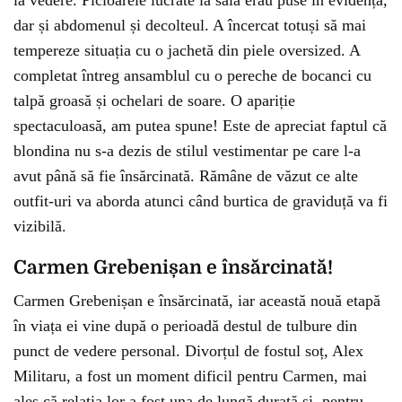
la vedere. Picioarele lucrate la sală erau puse în evidență,
dar și abdomenul și decolteul. A încercat totuși să mai
tempereze situația cu o jachetă din piele oversized. A
completat întreg ansamblul cu o pereche de bocanci cu
talpă groasă și ochelari de soare. O apariție
spectaculoasă, am putea spune! Este de apreciat faptul că
blondina nu s-a dezis de stilul vestimentar pe care l-a
avut până să fie însărcinată. Rămâne de văzut ce alte
outfit-uri va aborda atunci când burtica de graviduță va fi
vizibilă.
Carmen Grebenișan e însărcinată!
Carmen Grebenișan e însărcinată, iar această nouă etapă
în viața ei vine după o perioadă destul de tulbure din
punct de vedere personal. Divorțul de fostul soț, Alex
Militaru, a fost un moment dificil pentru Carmen, mai
ales că relația lor a fost una de lungă durată și, pentru