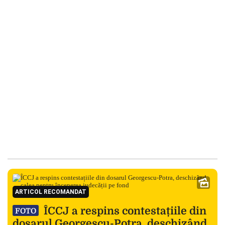
ARTICOL RECOMANDAT
ÎCCJ a respins contestațiile din
FOTO
dosarul Georgescu-Potra, deschizând