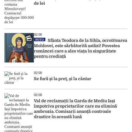
de lei
02:00
FOTO
Sfânta Teodora de la Sihla, ocrotitoarea
Moldovei, este sărbătorită astăzi! Povestea
româncei care a ales viața în singurătate
pentru credință
02:00
Se fură și la preț, și la cântar
02:00
Val de reclamații la Garda de Mediu Iași
împotriva proprietarilor care nu elimină
ambrozia. Comisarii anunță controale
drastice în această lună