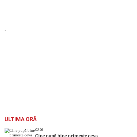
`
ULTIMA ORĂ
02:01
Cine pupă bine primește ceva