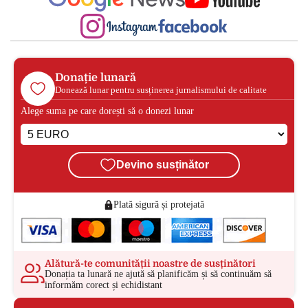
Donație lunară
Donează lunar pentru susținerea jurnalismului de calitate
Alege suma pe care dorești să o donezi lunar
Devino susținător
Plată sigură și protejată
Alătură-te comunității noastre de susținători
Donația ta lunară ne ajută să planificăm și să continuăm să
informăm corect și echidistant