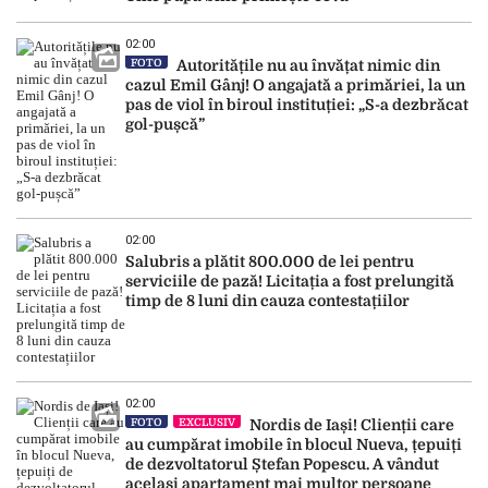
02:00
FOTO
Autoritățile nu au învățat nimic din
cazul Emil Gânj! O angajată a primăriei, la un
pas de viol în biroul instituției: „S-a dezbrăcat
gol-pușcă”
02:00
Salubris a plătit 800.000 de lei pentru
serviciile de pază! Licitația a fost prelungită
timp de 8 luni din cauza contestațiilor
02:00
FOTO
EXCLUSIV
Nordis de Iași! Clienții care
au cumpărat imobile în blocul Nueva, țepuiți
de dezvoltatorul Ștefan Popescu. A vândut
același apartament mai multor persoane