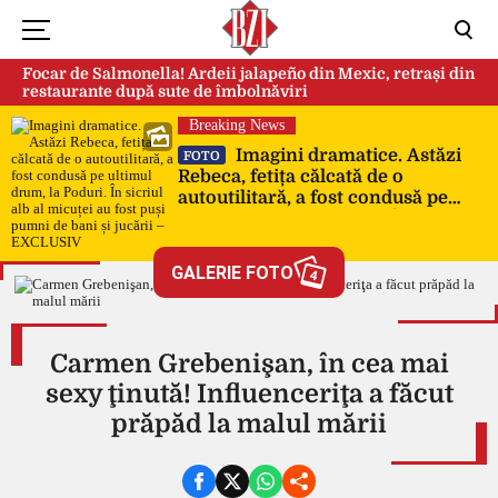
Focar de Salmonella! Ardeii jalapeño din Mexic, retrași din
restaurante după sute de îmbolnăviri
Breaking News
Imagini dramatice. Astăzi
FOTO
Rebeca, fetița călcată de o
autoutilitară, a fost condusă pe
ultimul drum, la Poduri. În sicriul
alb al micuței au fost puși pumni
de bani și jucării – EXCLUSIV
GALERIE FOTO
4
Carmen Grebenişan, în cea mai
sexy ţinută! Influenceriţa a făcut
prăpăd la malul mării