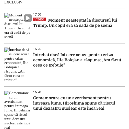
17:00
VIDEO
Moment neașteptat la discursul lui
Trump. Un copil era să cadă de pe scenă
16:25
Întrebat dacă își cere scuze pentru criza
economică, Ilie Bolojan a răspuns: „Am făcut
ceea ce trebuie”
16:20
Comemorare cu un avertisment pentru
întreaga lume. Hiroshima spune că riscul
unui dezastru nuclear este încă real