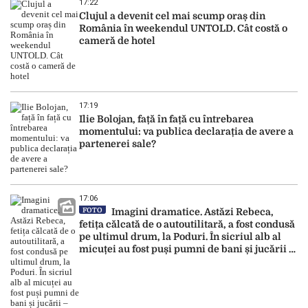
17:22
Clujul a devenit cel mai scump oraș din
România în weekendul UNTOLD. Cât costă o
cameră de hotel
17:19
Ilie Bolojan, față în față cu întrebarea
momentului: va publica declarația de avere a
partenerei sale?
17:06
FOTO
Imagini dramatice. Astăzi Rebeca,
fetița călcată de o autoutilitară, a fost condusă
pe ultimul drum, la Poduri. În sicriul alb al
micuței au fost puși pumni de bani și jucării –
EXCLUSIV