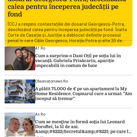
calea pentru începerea judecății pe
fond
ÎCCJ a respins contestațiile din dosarul Georgescu-Potra,
deschizând calea pentru începerea judecății pe fond. Înalta
Curte de Casație și Justiție a deblocat definitiv procesul
penal în care Călin Georgescu, Horațiu Potra și alte 20 de
persoane sunt acuzați de acțiuni îndreptate împotriva
A1.ro
ordinii constituționale. În ședința din camera preliminară,
Cum a surprins-o Dani Oțil pe soția lui în
judecătorii de la instanța supremă au […]
vacanță. Gabriela Prisăcariu, apariție
impecabilă în costum de baie
Observatornews.ro
A plătit 75.000 de € pe un apartament la My
Home Residence. Coşmarul care a urmat: "Am
început să tremur"
As.ro
Cum se menţine în formă soţia lui Leonard
Doroftei, la 51 de ani.
&amp;#8222;Secretul&amp;#8221; pe care l-a
dezvăluit