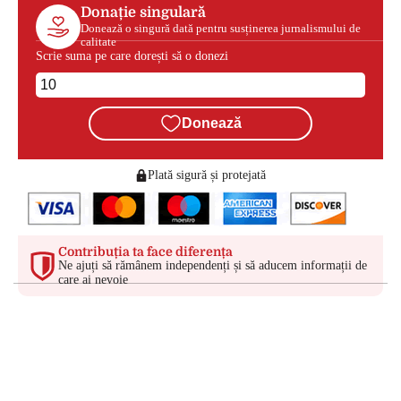
Donație singulară
Donează o singură dată pentru susținerea jurnalismului de
calitate
Scrie suma pe care dorești să o donezi
Donează
Plată sigură și protejată
Contribuția ta face diferența
Ne ajuți să rămânem independenți și să aducem informații de
care ai nevoie