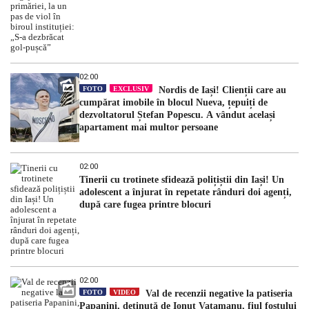
02:00
FOTO
EXCLUSIV
Nordis de Iași! Clienții care au
cumpărat imobile în blocul Nueva, țepuiți de
dezvoltatorul Ștefan Popescu. A vândut același
apartament mai multor persoane
02:00
Tinerii cu trotinete sfidează polițiștii din Iași! Un
adolescent a înjurat în repetate rânduri doi agenți,
după care fugea printre blocuri
02:00
FOTO
VIDEO
Val de recenzii negative la patiseria
Papanini, deținută de Ionuț Vatamanu, fiul fostului