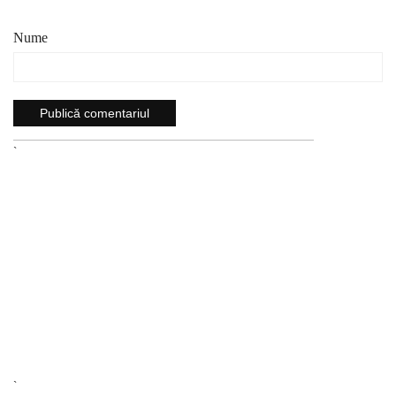
Nume
`
`