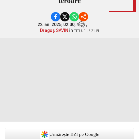
teroare
22 ian. 2025, 02:00,
4
,
Dragoș SAVIN
în
TITLURILE ZILEI
Urmărește BZI pe Google