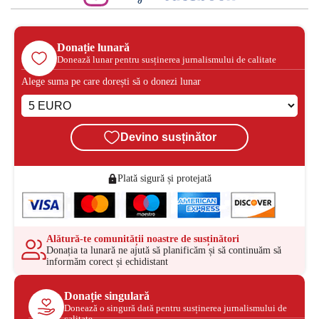
Donație lunară
Donează lunar pentru susținerea jurnalismului de calitate
Alege suma pe care dorești să o donezi lunar
Devino susținător
Plată sigură și protejată
Alătură-te comunității noastre de susținători
Donația ta lunară ne ajută să planificăm și să continuăm să
informăm corect și echidistant
Donație singulară
Donează o singură dată pentru susținerea jurnalismului de
calitate