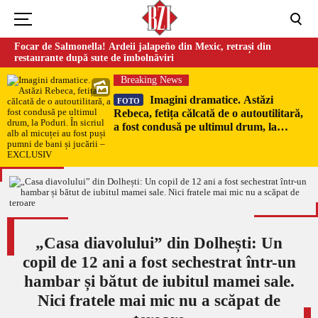
Focar de Salmonella! Ardeii jalapeño din Mexic, retrași din
restaurante după sute de îmbolnăviri
Breaking News
Imagini dramatice. Astăzi
FOTO
Rebeca, fetița călcată de o autoutilitară,
a fost condusă pe ultimul drum, la
Poduri. În sicriul alb al micuței au fost
puși pumni de bani și jucării –
EXCLUSIV
„Casa diavolului” din Dolhești: Un
copil de 12 ani a fost sechestrat într-un
hambar și bătut de iubitul mamei sale.
Nici fratele mai mic nu a scăpat de