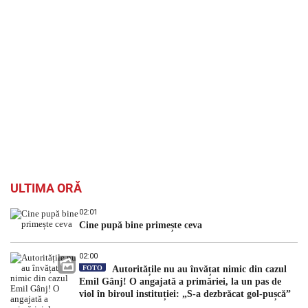
ULTIMA ORĂ
02:01
Cine pupă bine primește ceva
02:00
FOTO
Autoritățile nu au învățat nimic din cazul
Emil Gânj! O angajată a primăriei, la un pas de
viol în biroul instituției: „S-a dezbrăcat gol-pușcă”