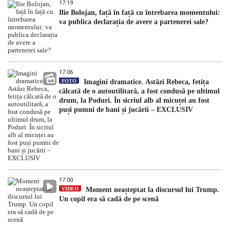
17:19
Ilie Bolojan, față în față cu întrebarea momentului:
va publica declarația de avere a partenerei sale?
17:06
FOTO
Imagini dramatice. Astăzi Rebeca, fetița
călcată de o autoutilitară, a fost condusă pe ultimul
drum, la Poduri. În sicriul alb al micuței au fost
puși pumni de bani și jucării – EXCLUSIV
17:00
VIDEO
Moment neașteptat la discursul lui Trump.
Un copil era să cadă de pe scenă