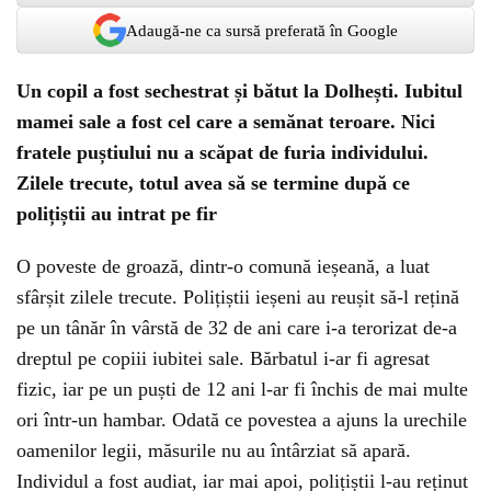
Adaugă-ne ca sursă preferată în Google
Un copil a fost sechestrat și bătut la Dolhești. Iubitul
mamei sale a fost cel care a semănat teroare. Nici
fratele puștiului nu a scăpat de furia individului.
Zilele trecute, totul avea să se termine după ce
polițiștii au intrat pe fir
O poveste de groază, dintr-o comună ieșeană, a luat
sfârșit zilele trecute. Polițiștii ieșeni au reușit să-l rețină
pe un tânăr în vârstă de 32 de ani care i-a terorizat de-a
dreptul pe copiii iubitei sale. Bărbatul i-ar fi agresat
fizic, iar pe un puști de 12 ani l-ar fi închis de mai multe
ori într-un hambar. Odată ce povestea a ajuns la urechile
oamenilor legii, măsurile nu au întârziat să apară.
Individul a fost audiat, iar mai apoi, polițiștii l-au reținut