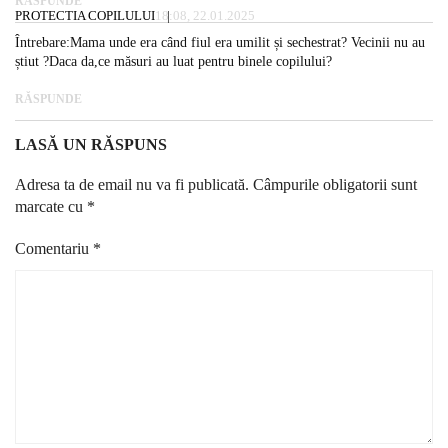
RĂSPUNDE
PROTECTIA COPILULUI
18:08, 22.01.2025
Întrebare:Mama unde era când fiul era umilit și sechestrat? Vecinii nu au
știut ?Daca da,ce măsuri au luat pentru binele copilului?
RĂSPUNDE
LASĂ UN RĂSPUNS
Adresa ta de email nu va fi publicată.
Câmpurile obligatorii sunt
marcate cu
*
Comentariu
*