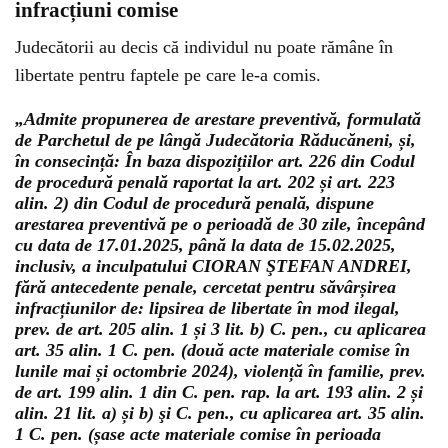
infracțiuni comise
Judecătorii au decis că individul nu poate rămâne în
libertate pentru faptele pe care le-a comis.
„Admite propunerea de arestare preventivă, formulată
de Parchetul de pe lângă Judecătoria Răducăneni, și,
în consecință: În baza dispozițiilor art. 226 din Codul
de procedură penală raportat la art. 202 și art. 223
alin. 2) din Codul de procedură penală, dispune
arestarea preventivă pe o perioadă de 30 zile, începând
cu data de 17.01.2025, până la data de 15.02.2025,
inclusiv, a inculpatului CIORAN ŞTEFAN ANDREI,
fără antecedente penale, cercetat pentru săvârșirea
infracțiunilor de: lipsirea de libertate în mod ilegal,
prev. de art. 205 alin. 1 și 3 lit. b) C. pen., cu aplicarea
art. 35 alin. 1 C. pen. (două acte materiale comise în
lunile mai și octombrie 2024), violență în familie, prev.
de art. 199 alin. 1 din C. pen. rap. la art. 193 alin. 2 și
alin. 21 lit. a) și b) şi C. pen., cu aplicarea art. 35 alin.
1 C. pen. (șase acte materiale comise în perioada