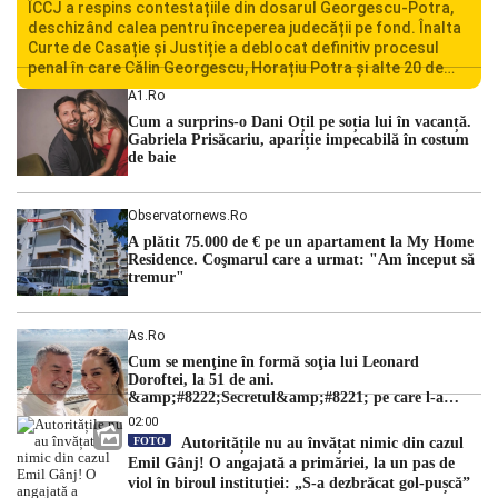
ÎCCJ a respins contestațiile din dosarul Georgescu-Potra,
deschizând calea pentru începerea judecății pe fond. Înalta
Curte de Casație și Justiție a deblocat definitiv procesul
penal în care Călin Georgescu, Horațiu Potra și alte 20 de
persoane sunt acuzați de acțiuni îndreptate împotriva
A1.ro
ordinii constituționale. În ședința din camera preliminară,
Cum a surprins-o Dani Oțil pe soția lui în vacanță.
judecătorii de la instanța supremă au […]
Gabriela Prisăcariu, apariție impecabilă în costum
de baie
Observatornews.ro
A plătit 75.000 de € pe un apartament la My Home
Residence. Coşmarul care a urmat: "Am început să
tremur"
As.ro
Cum se menţine în formă soţia lui Leonard
Doroftei, la 51 de ani.
&amp;#8222;Secretul&amp;#8221; pe care l-a
dezvăluit
02:00
FOTO
Autoritățile nu au învățat nimic din cazul
Emil Gânj! O angajată a primăriei, la un pas de
viol în biroul instituției: „S-a dezbrăcat gol-pușcă”