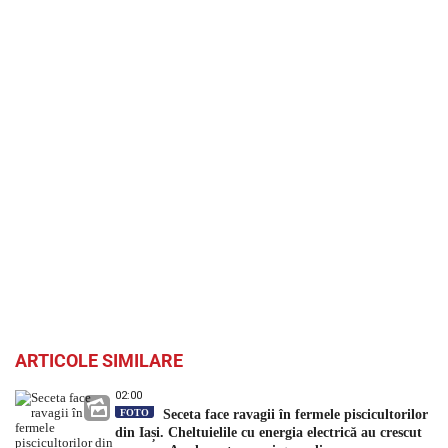
ARTICOLE SIMILARE
02:00
FOTO
Seceta face ravagii în fermele piscicultorilor
din Iași. Cheltuielile cu energia electrică au crescut