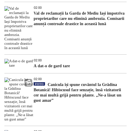
02:00
Val de reclamații la Garda de Mediu Iași împotriva
proprietarilor care nu elimină ambrozia. Comisarii
anunță controale drastice în această lună
02:00
A dat-o de gard tare
02:00
FOTO
Canicula își spune cuvântul la Grădina
Botanică! Hibiscusul face senzație, însă vizitatorii
cer mai multă grijă pentru plante. „Ne-a lăsat un
gust amar”