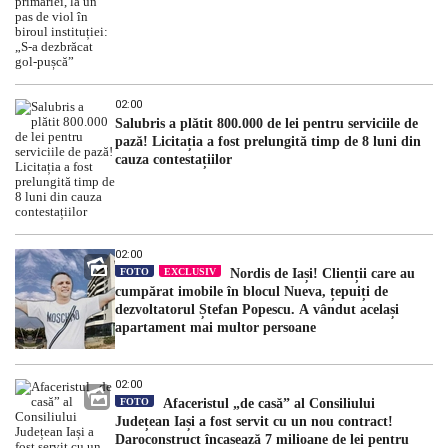
02:00
Salubris a plătit 800.000 de lei pentru serviciile de
pază! Licitația a fost prelungită timp de 8 luni din
cauza contestațiilor
02:00
FOTO
EXCLUSIV
Nordis de Iași! Clienții care au
cumpărat imobile în blocul Nueva, țepuiți de
dezvoltatorul Ștefan Popescu. A vândut același
apartament mai multor persoane
02:00
FOTO
Afaceristul „de casă” al Consiliului
Județean Iași a fost servit cu un nou contract!
Daroconstruct încasează 7 milioane de lei pentru