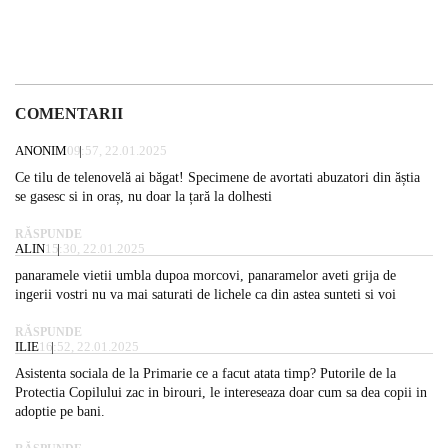
COMENTARII
ANONIM
09:57, 22.01.2025
Ce tilu de telenovelă ai băgat! Specimene de avortati abuzatori din ăștia
se gasesc si in oraș, nu doar la țară la dolhesti
RĂSPUNDE
ALIN
15:30, 22.01.2025
panaramele vietii umbla dupoa morcovi, panaramelor aveti grija de
ingerii vostri nu va mai saturati de lichele ca din astea sunteti si voi
RĂSPUNDE
ILIE
16:52, 22.01.2025
Asistenta sociala de la Primarie ce a facut atata timp? Putorile de la
Protectia Copilului zac in birouri, le intereseaza doar cum sa dea copii in
adoptie pe bani.