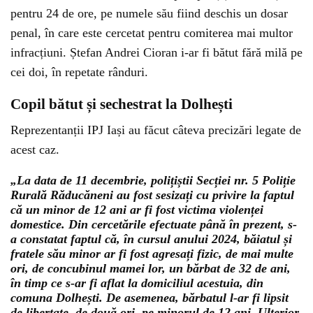
pentru 24 de ore, pe numele său fiind deschis un dosar
penal, în care este cercetat pentru comiterea mai multor
infracțiuni. Ștefan Andrei Cioran i-ar fi bătut fără milă pe
cei doi, în repetate rânduri.
Copil bătut și sechestrat la Dolhești
Reprezentanții IPJ Iași au făcut câteva precizări legate de
acest caz.
„La data de 11 decembrie, polițiștii Secției nr. 5 Poliție
Rurală Răducăneni au fost sesizați cu privire la faptul
că un minor de 12 ani ar fi fost victima violenței
domestice. Din cercetările efectuate până în prezent, s-
a constatat faptul că, în cursul anului 2024, băiatul și
fratele său minor ar fi fost agresați fizic, de mai multe
ori, de concubinul mamei lor, un bărbat de 32 de ani,
în timp ce s-ar fi aflat la domiciliul acestuia, din
comuna Dolhești. De asemenea, bărbatul l-ar fi lipsit
de libertate, de două ori, pe minorul de 12 ani. Ulterior