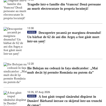
Tragedie într-o familie din Vrancea! Două persoane
au murit electrocutate în propria locuință!
13:30
FOTO
Descoperire șocantă pe marginea drumului!
Un bărbat de 62 de ani din Argeș a fost găsit mort
într-un șanț!
12:20
Ilie Bolojan nu cedează în fața sindicatelor: „Mai
mult decât își permite România nu putem da”
10:35, 07 Aug 2026
FOTO
A fost găsit trupul tânărului dispărut în
Dunăre! Bărbatul intrase cu skijetul într-un trunchi
de copac!