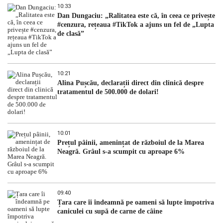
10:33
Dan Dungaciu: „Ralitatea este că, în ceea ce privește
#cenzura, rețeaua #TikTok a ajuns un fel de „Lupta
de clasă”
10:21
Alina Pușcău, declarații direct din clinică despre
tratamentul de 500.000 de dolari!
10:01
Prețul pâinii, amenințat de războiul de la Marea
Neagră. Grâul s-a scumpit cu aproape 6%
09:40
Țara care îi îndeamnă pe oameni să lupte împotriva
caniculei cu supă de carne de câine