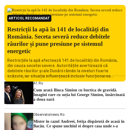
ARTICOL RECOMANDAT
Restricții la apă în 141 de localități din
România. Seceta severă reduce debitele
râurilor și pune presiune pe sistemul
energetic
Restricțiile la apă afectează 141 de localități din România,
din cauza secetei severe. Autoritățile avertizează că
debitele râurilor și ale Dunării rămân la niveluri foarte
scăzute, iar situația influențează inclusiv funcționarea
Centralei Nucleare de la Cernavodă. România se confruntă
A1.ro
cu una dintre cele mai dificile perioade din punct de vedere
Cum arată Ilinca Simion cu burtica de gravidă.
hidrologic din ultimii ani. Lipsa […]
Imagini rare cu soția lui George Simion, însărcinată
a doua oară
Observatornews.ro
Mister în cazul Andreei, fetiţa dispărută de acasă în
Bacău. Ce spune unchiul ei despre casa unde s-a