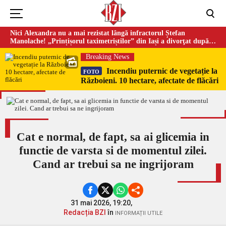
Nici Alexandra nu a mai rezistat lângă infractorul Ștefan
Manolache! „Prințișorul taximetriștilor” din Iași a divorţat după
doi ani de căsnicie
Breaking News
Incendiu puternic de vegetație la
FOTO
Războieni. 10 hectare, afectate de flăcări
Cat e normal, de fapt, sa ai glicemia in
functie de varsta si de momentul zilei.
Cand ar trebui sa ne ingrijoram
31 mai 2026, 19:20,
Redacția BZI
în
INFORMAȚII UTILE