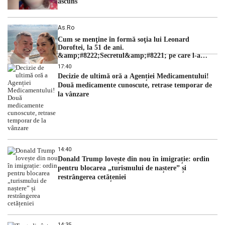
ascuns
As.ro
Cum se menţine în formă soţia lui Leonard
Doroftei, la 51 de ani.
&amp;#8222;Secretul&amp;#8221; pe care l-a
dezvăluit
17:40
Decizie de ultimă oră a Agenției Medicamentului!
Două medicamente cunoscute, retrase temporar de
la vânzare
14:40
Donald Trump lovește din nou în imigrație: ordin
pentru blocarea „turismului de naștere” și
restrângerea cetățeniei
14:35