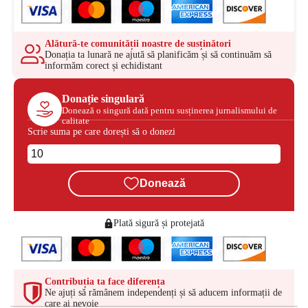
Alătură-te comunității noastre de susținători
Donația ta lunară ne ajută să planificăm și să continuăm să
informăm corect și echidistant
Donație singulară
Donează o singură dată pentru susținerea jurnalismului de
calitate
Scrie suma pe care dorești să o donezi
Donează
Plată sigură și protejată
Contribuția ta face diferența
Ne ajuți să rămânem independenți și să aducem informații de
care ai nevoie