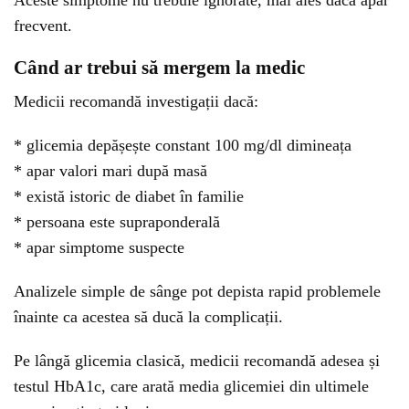
Aceste simptome nu trebuie ignorate, mai ales dacă apar
frecvent.
Când ar trebui să mergem la medic
Medicii recomandă investigații dacă:
* glicemia depășește constant 100 mg/dl dimineața
* apar valori mari după masă
* există istoric de diabet în familie
* persoana este supraponderală
* apar simptome suspecte
Analizele simple de sânge pot depista rapid problemele
înainte ca acestea să ducă la complicații.
Pe lângă glicemia clasică, medicii recomandă adesea și
testul HbA1c, care arată media glicemiei din ultimele