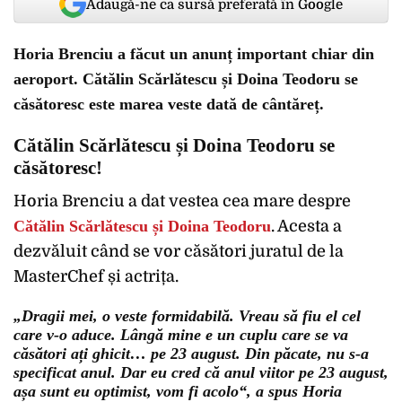
Adaugă-ne ca sursă preferată în Google
Horia Brenciu a făcut un anunț important chiar din
aeroport. Cătălin Scărlătescu și Doina Teodoru se
căsătoresc este marea veste dată de cântăreț.
Cătălin Scărlătescu și Doina Teodoru se
căsătoresc!
Horia Brenciu a dat vestea cea mare despre
Cătălin Scărlătescu și Doina Teodoru
. Acesta a
dezvăluit când se vor căsători juratul de la
MasterChef și actrița.
„Dragii mei, o veste formidabilă. Vreau să fiu el cel
care v-o aduce. Lângă mine e un cuplu care se va
căsători ați ghicit… pe 23 august. Din păcate, nu s-a
specificat anul. Dar eu cred că anul viitor pe 23 august,
așa sunt eu optimist, vom fi acolo“, a spus Horia