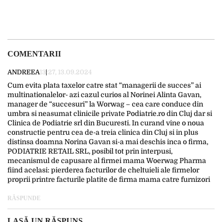
COMENTARII
ANDREEA
13:27, 13.09.2024
Cum evita plata taxelor catre stat “managerii de succes” ai
multinationalelor- azi cazul curios al Norinei Alinta Gavan,
manager de “succesuri” la Worwag – cea care conduce din
umbra si neasumat clinicile private Podiatrie.ro din Cluj dar si
Clinica de Podiatrie srl din Bucuresti. In curand vine o noua
constructie pentru cea de-a treia clinica din Cluj si in plus
distinsa doamna Norina Gavan si-a mai deschis inca o firma,
PODIATRIE RETAIL SRL, posibil tot prin interpusi,
mecanismul de capusare al firmei mama Woerwag Pharma
fiind acelasi: pierderea facturilor de cheltuieli ale firmelor
proprii printre facturile platite de firma mama catre furnizori
RĂSPUNDE
LASĂ UN RĂSPUNS