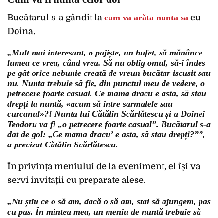
Bucătarul s-a gândit la
cum va arăta nunta sa
cu
Doina.
„Mult mai interesant, o pajiște, un bufet, să mănânce
lumea ce vrea, când vrea. Să nu oblig omul, să-i îndes
pe gât orice nebunie creată de vreun bucătar iscusit sau
nu. Nunta trebuie să fie, din punctul meu de vedere, o
petrecere foarte casual. Ce mama dracu e asta, să stau
drepți la nuntă, «acum să intre sarmalele sau
curcanul»?! Nunta lui Cătălin Scărlătescu și a Doinei
Teodoru va fi „o petrecere foarte casual”. Bucătarul s-a
dat de gol: „Ce mama dracu’ e asta, să stau drepți?””,
a precizat Cătălin Scărlătescu.
În privința meniului de la eveniment, el își va
servi invitații cu preparate alese.
„Nu știu ce o să am, dacă o să am, stai să ajungem, pas
cu pas. În mintea mea, un meniu de nuntă trebuie să