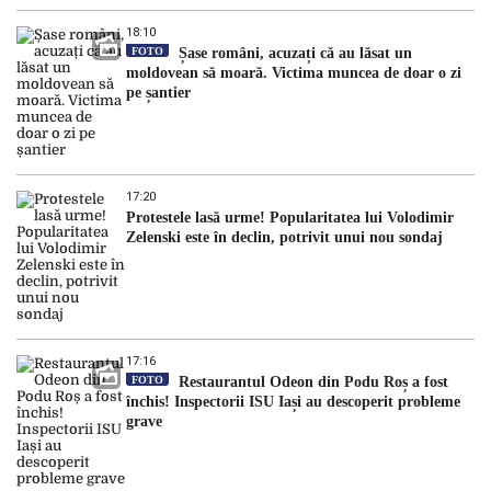
18:10
FOTO
Șase români, acuzați că au lăsat un
moldovean să moară. Victima muncea de doar o zi
pe șantier
17:20
Protestele lasă urme! Popularitatea lui Volodimir
Zelenski este în declin, potrivit unui nou sondaj
17:16
FOTO
Restaurantul Odeon din Podu Roș a fost
închis! Inspectorii ISU Iași au descoperit probleme
grave