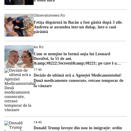
a doua oară
Observatornews.ro
Fetiţa dispărută în Bacău a fost găsită după 3 zile.
Andreea se ascundea într-un dulap, într-o casă
părăsită
As.ro
Cum se menţine în formă soţia lui Leonard
Doroftei, la 51 de ani.
&amp;#8222;Secretul&amp;#8221; pe care l-a
dezvăluit
17:40
Decizie de ultimă oră a Agenției Medicamentului!
Două medicamente cunoscute, retrase temporar de
la vânzare
14:40
Donald Trump lovește din nou în imigrație: ordin