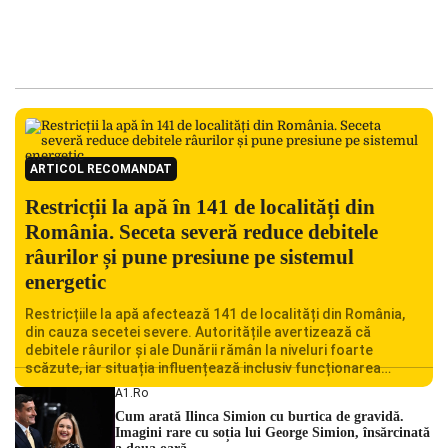
ARTICOL RECOMANDAT
Restricții la apă în 141 de localități din
România. Seceta severă reduce debitele
râurilor și pune presiune pe sistemul
energetic
Restricțiile la apă afectează 141 de localități din România,
din cauza secetei severe. Autoritățile avertizează că
debitele râurilor și ale Dunării rămân la niveluri foarte
scăzute, iar situația influențează inclusiv funcționarea
Centralei Nucleare de la Cernavodă. România se confruntă
A1.ro
cu una dintre cele mai dificile perioade din punct de vedere
Cum arată Ilinca Simion cu burtica de gravidă.
hidrologic din ultimii ani. Lipsa […]
Imagini rare cu soția lui George Simion, însărcinată