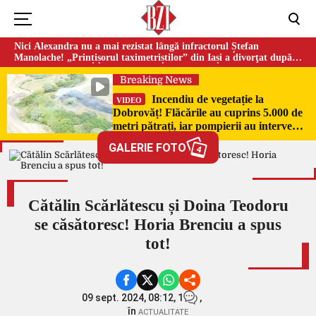
Nici Alexandra nu a mai rezistat lângă infractorul Ștefan
Manolache! „Prințișorul taximetriștilor” din Iași a divorţat după
doi ani de căsnicie
Breaking News
Incendiu de vegetație la
VIDEO
Dobrovăț! Flăcările au cuprins 5.000 de
metri pătrați, iar pompierii au intervenit
de urgență
GALERIE FOTO
4
Cătălin Scărlătescu și Doina Teodoru
se căsătoresc! Horia Brenciu a spus
tot!
09 sept. 2024, 08:12,
1
,
în
ACTUALITATE