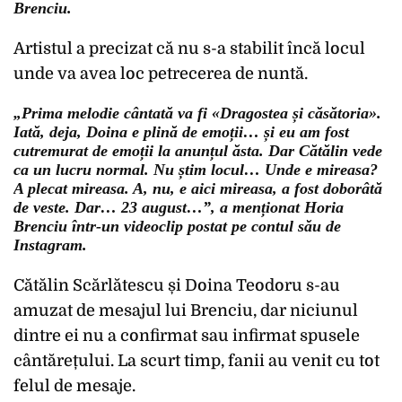
Brenciu.
Artistul a precizat că nu s-a stabilit încă locul
unde va avea loc petrecerea de nuntă.
„Prima melodie cântată va fi «Dragostea și căsătoria».
Iată, deja, Doina e plină de emoții… și eu am fost
cutremurat de emoții la anunțul ăsta. Dar Cătălin vede
ca un lucru normal. Nu știm locul… Unde e mireasa?
A plecat mireasa. A, nu, e aici mireasa, a fost doborâtă
de veste. Dar… 23 august…”, a menționat Horia
Brenciu într-un videoclip postat pe contul său de
Instagram.
Cătălin Scărlătescu și Doina Teodoru s-au
amuzat de mesajul lui Brenciu, dar niciunul
dintre ei nu a confirmat sau infirmat spusele
cântărețului. La scurt timp, fanii au venit cu tot
felul de mesaje.