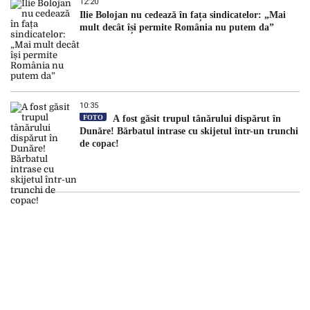
12:20
Ilie Bolojan nu cedează în fața sindicatelor: „Mai
mult decât își permite România nu putem da”
10:35
FOTO
A fost găsit trupul tânărului dispărut în
Dunăre! Bărbatul intrase cu skijetul într-un trunchi
de copac!