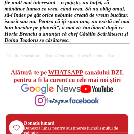
fie mult mai interesant – o pajiște, un bufet, să
mănânce lumea ce vrea, când vrea. Să nu oblig omul,
să-i îndes pe gât orice nebunie creată de vreun bucătar,
iscusit sau nu. Pentru că îți spun una, nu există cel mai
bun bucătar pe planetă”, a mai zis bucătarul după ce
Horia Brenciu a anunțat că chef Cătălin Scărlătescu și
Doina Teodoru se căsătoresc.
Catalin Scarlatescu
Doina Teodoru
Horia Brenciu
Nunta
Alătură-te pe
WHATSAPP
canalului BZI,
pentru a fi la curent cu cele mai noi știri
Donație lunară
Donează lunar pentru susținerea jurnalismului de
calitate