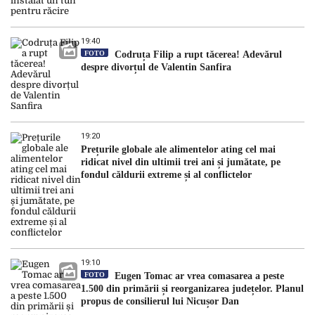
19:40
FOTO
Codruța Filip a rupt tăcerea! Adevărul
despre divorțul de Valentin Sanfira
19:20
Prețurile globale ale alimentelor ating cel mai
ridicat nivel din ultimii trei ani și jumătate, pe
fondul căldurii extreme și al conflictelor
19:10
FOTO
Eugen Tomac ar vrea comasarea a peste
1.500 din primării și reorganizarea județelor. Planul
propus de consilierul lui Nicușor Dan