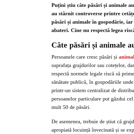
Puțini știu câte păsări și animale a
au stârnit controverse printre cetăț
păsări și animale în gospodărie, iar
abateri. Cine nu respectă legea risc
Câte păsări și animale a
Persoanele care cresc păsări și
animal
suprafața grajdurilor sau cotețelor, dar
respectă normele legale riscă să prim
sănătate publică, în gospodăriile unde
printr-un sistem centralizat de distrib
persoanelor particulare pot găzdui cel 
mult 50 de păsări.
De asemenea, trebuie de știut că graj
apropiată locuință învecinată și se ex