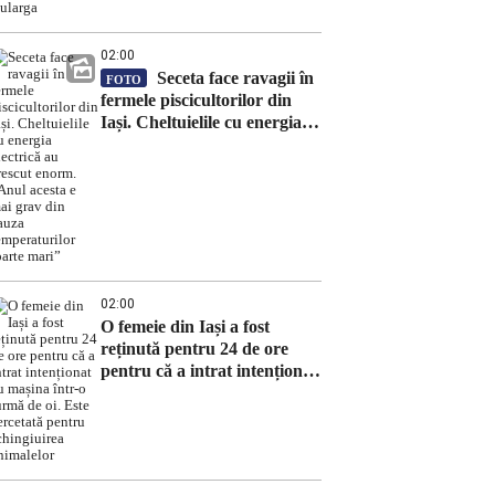
02:00
Seceta face ravagii în
FOTO
fermele piscicultorilor din
Iași. Cheltuielile cu energia
electrică au crescut enorm.
„Anul acesta e mai grav din
cauza temperaturilor foarte
mari”
02:00
O femeie din Iași a fost
reținută pentru 24 de ore
pentru că a intrat intenționat
cu mașina într-o turmă de oi.
Este cercetată pentru
schingiuirea animalelor