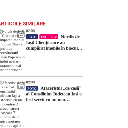
ARTICOLE SIMILARE
02:00
Nordis de
FOTO
EXCLUSIV
Iași! Clienții care au
cumpărat imobile în blocul
Nueva, țepuiți de
dezvoltatorul Ștefan Popescu.
A vândut același apartament
mai multor persoane
02:00
Afaceristul „de casă”
FOTO
al Consiliului Județean Iași a
fost servit cu un nou
contract! Daroconstruct
încasează 7 milioane de lei
pentru mutarea țevilor de
apă din Bularga