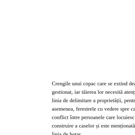
Crengile unui copac care se extind deas
gestionat, iar tăierea lor necesită aten
linia de delimitare a proprietății, pent
asemenea, ferestrele cu vedere spre c
conflict între persoanele care locuiesc
construire a caselor și este menționată
linia de hotar.