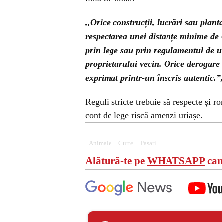
,,Orice construcții, lucrări sau plant
respectarea unei distanțe minime de 6
prin lege sau prin regulamentul de u
proprietarului vecin. Orice derogare 
exprimat printr-un înscris autentic.”
Reguli stricte trebuie să respecte și r
cont de lege riscă amenzi uriașe.
Animale
Curte
Pasari
Alătură-te pe
WHATSAPP
can