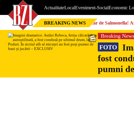
Actualitate
Local
Eveniment-Social
Economic Lo
BREAKING NEWS
Focar de Salmonella! Ar
Breaking New
Ima
FOTO
fost cond
pumni de