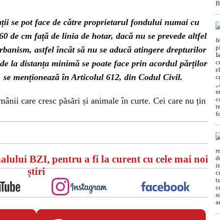
ații se pot face de către proprietarul fondului numai cu
0 de cm față de linia de hotar, dacă nu se prevede altfel
rbanism, astfel încât să nu se aducă atingere drepturilor
de la distanța minimă se poate face prin acordul părților
, se menționează în Articolul 612, din Codul Civil.
omânii care cresc păsări și animale în curte. Cei care nu țin
alului BZI, pentru a fi la curent cu cele mai noi
știri