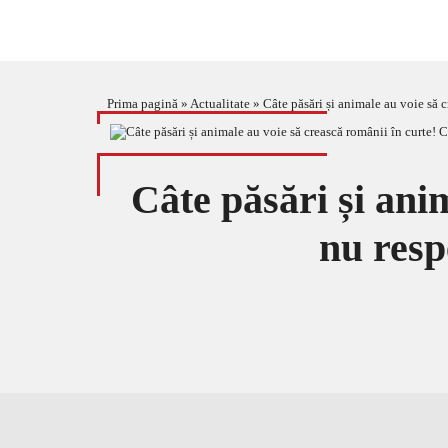
Prima pagină
»
Actualitate
»
Câte păsări și animale au voie să c
Câte păsări și ani
nu resp