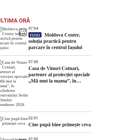
ULTIMA ORĂ
07:04
Moldova Center,
FOTO
soluția practică pentru
parcare în centrul Iașului
07:00
Casa de Vinuri Cotnari,
partener al proiecției speciale
„Mă mut la mama”, în
închiderea Festivalului Serile
Filmului Românesc 2026
02:01
Cine pupă bine primește ceva
02:00