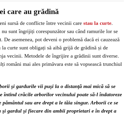
cei care au grădină
eni sursă de conflicte între vecinii care
stau la curte
.
nu sunt îngrijiți corespunzător sau când ramurile lor se
rt. De asemenea, pot deveni o problemă dacă ei cauzează
 la curte sunt obligați să aibă grijă de grădină și de
nja vecinii. Metodele de îngrijire a grădinii sunt diverse.
lți români mai ales primăvara este să vopsească trunchiul
orii şi gardurile vii puşi la o distanţă mai mică să se
e întind crăcile arborilor vecinului poate să-l îndatoreze
e pământul sau are drept a le tăia singur. Arborii ce se
i gardul şi fiecare din ambii proprietari e în drept a