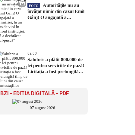
Autoritățile nu au
FOTO
învățat nimic din cazul Emil
Gânj! O angajată a
primăriei, la un pas de viol în
biroul instituției: „S-a
dezbrăcat gol-pușcă”
02:00
Salubris a plătit 800.000 de
lei pentru serviciile de pază!
Licitația a fost prelungită
timp de 8 luni din cauza
contestațiilor
BZI - EDITIA DIGITALĂ - PDF
07 august 2026