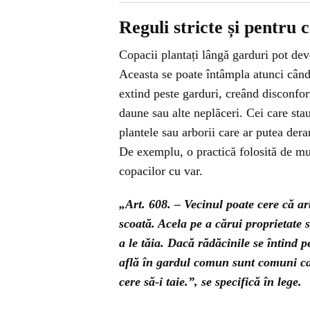
Reguli stricte și pentru 
Copacii plantați lângă garduri pot dev
Aceasta se poate întâmpla atunci când 
extind peste garduri, creând disconfo
daune sau alte neplăceri. Cei care stau
plantele sau arborii care ar putea dera
De exemplu, o practică folosită de mu
copacilor cu var.
„Art. 608. – Vecinul poate cere că arb
scoată. Acela pe a cărui proprietate s
a le tăia. Dacă rădăcinile se întind p
află în gardul comun sunt comuni ca ş
cere să-i taie.”, se specifică în lege.