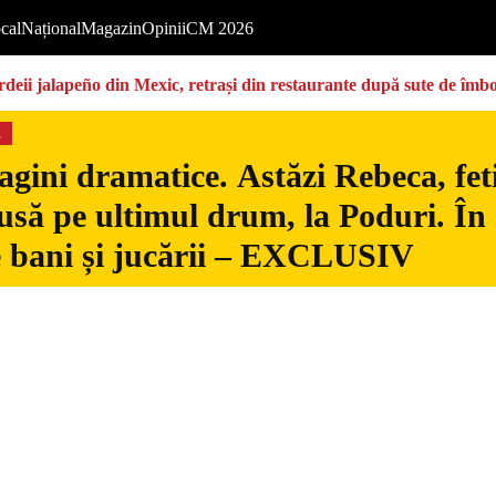
cal
Național
Magazin
Opinii
CM 2026
deii jalapeño din Mexic, retrași din restaurante după sute de îmbo
s
gini dramatice. Astăzi Rebeca, fetiț
usă pe ultimul drum, la Poduri. În s
 bani și jucării – EXCLUSIV