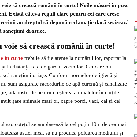
u voie să crească românii în curte! Noile măsuri impuse
eni. Există câteva reguli clare pentru cei care cresc
 vecinii au dreptul să depună reclamație dacă sesizează
ă sancțiuni drastice.
u voie să crească românii în curte!
e în curte
trebuie să fie atente la numărul lor, raportat la
 și la distanța față de gardul vecinilor. Cei care nu
ească sancțiuni uriașe. Conform normelor de igienă și
 nu sunt asigurate racordurile de apă curentă și canalizare
uție, adăposturile pentru creșterea animalelor în curțile
mult șase animale mari oi, capre porci, vaci, cai și cel
dul sau cotețul se amplasează la cel puțin 10m de cea mai
ploatează astfel încât să nu producă poluarea mediului și