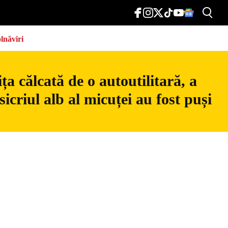
lnăviri
a călcată de o autoutilitară, a
icriul alb al micuței au fost puși