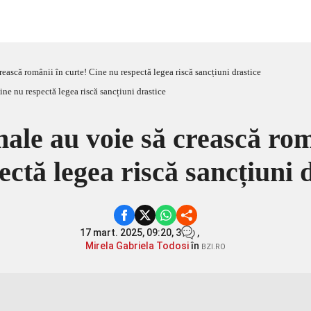
rească românii în curte! Cine nu respectă legea riscă sancțiuni drastice
male au voie să crească rom
ectă legea riscă sancțiuni 
17 mart. 2025, 09:20,
3
,
Mirela Gabriela Todosi
în
BZI.RO