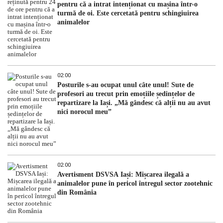
pentru că a intrat intenționat cu mașina într-o
turmă de oi. Este cercetată pentru schingiuirea
animalelor
02:00
Posturile s-au ocupat unul câte unul! Sute de
profesori au trecut prin emoțiile ședințelor de
repartizare la Iași. „Mă gândesc că alții nu au avut
nici norocul meu”
02:00
Avertisment DSVSA Iași: Mișcarea ilegală a
animalelor pune în pericol întregul sector zootehnic
din România