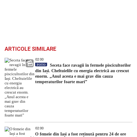
ARTICOLE SIMILARE
02:00
FOTO
Seceta face ravagii în fermele piscicultorilor
din Iași. Cheltuielile cu energia electrică au crescut
enorm. „Anul acesta e mai grav din cauza
temperaturilor foarte mari”
02:00
O femeie din Iași a fost reținută pentru 24 de ore