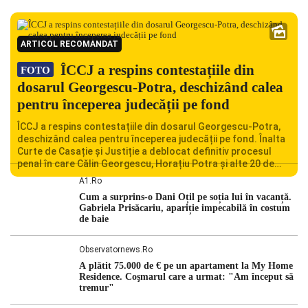
ARTICOL RECOMANDAT
ÎCCJ a respins contestațiile din
FOTO
dosarul Georgescu-Potra, deschizând calea
pentru începerea judecății pe fond
ÎCCJ a respins contestațiile din dosarul Georgescu-Potra,
deschizând calea pentru începerea judecății pe fond. Înalta
Curte de Casație și Justiție a deblocat definitiv procesul
penal în care Călin Georgescu, Horațiu Potra și alte 20 de
persoane sunt acuzați de acțiuni îndreptate împotriva
A1.ro
ordinii constituționale. În ședința din camera preliminară,
Cum a surprins-o Dani Oțil pe soția lui în vacanță.
judecătorii de la instanța supremă au […]
Gabriela Prisăcariu, apariție impecabilă în costum
de baie
Observatornews.ro
A plătit 75.000 de € pe un apartament la My Home
Residence. Coşmarul care a urmat: "Am început să
tremur"