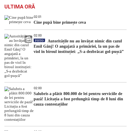
ULTIMA ORĂ
02:01
Cine pupă bine primește ceva
02:00
FOTO
Autoritățile nu au învățat nimic din cazul
Emil Gânj! O angajată a primăriei, la un pas de
viol în biroul instituției: „S-a dezbrăcat gol-pușcă”
02:00
Salubris a plătit 800.000 de lei pentru serviciile de
pază! Licitația a fost prelungită timp de 8 luni din
cauza contestațiilor