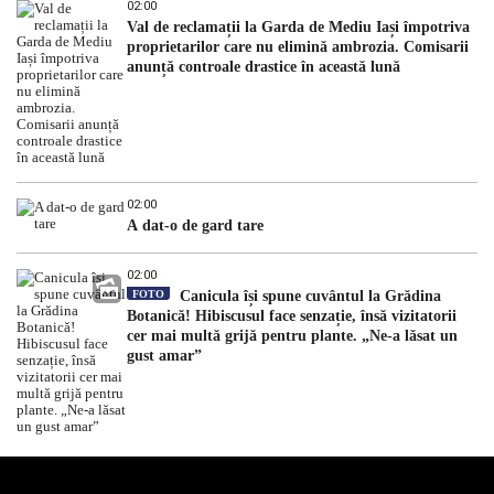
02:00
Val de reclamații la Garda de Mediu Iași împotriva
proprietarilor care nu elimină ambrozia. Comisarii
anunță controale drastice în această lună
02:00
A dat-o de gard tare
02:00
FOTO
Canicula își spune cuvântul la Grădina
Botanică! Hibiscusul face senzație, însă vizitatorii
cer mai multă grijă pentru plante. „Ne-a lăsat un
gust amar”