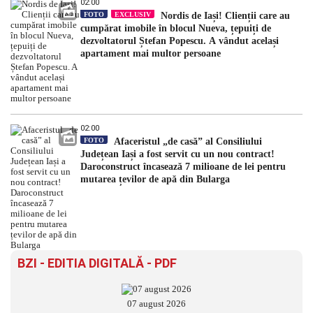
02:00
FOTO
EXCLUSIV
Nordis de Iași! Clienții care au
cumpărat imobile în blocul Nueva, țepuiți de
dezvoltatorul Ștefan Popescu. A vândut același
apartament mai multor persoane
02:00
FOTO
Afaceristul „de casă” al Consiliului
Județean Iași a fost servit cu un nou contract!
Daroconstruct încasează 7 milioane de lei pentru
mutarea țevilor de apă din Bularga
BZI - EDITIA DIGITALĂ - PDF
07 august 2026