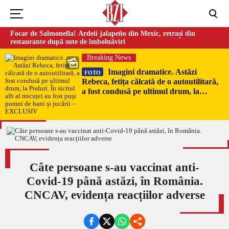
Focar de Salmonella! Ardeii jalapeño din Mexic, retrași din
restaurante după sute de îmbolnăviri
Breaking News
Imagini dramatice. Astăzi
FOTO
Rebeca, fetița călcată de o autoutilitară,
a fost condusă pe ultimul drum, la
Poduri. În sicriul alb al micuței au fost
puși pumni de bani și jucării –
EXCLUSIV
Câte persoane s-au vaccinat anti-
Covid-19 până astăzi, în România.
CNCAV, evidența reacțiilor adverse