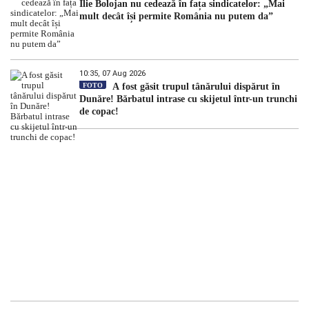
Ilie Bolojan nu cedează în fața sindicatelor: „Mai
mult decât își permite România nu putem da”
10:35, 07 Aug 2026
FOTO
A fost găsit trupul tânărului dispărut în
Dunăre! Bărbatul intrase cu skijetul într-un trunchi
de copac!