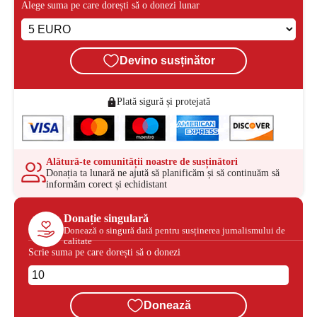
Alege suma pe care dorești să o donezi lunar
Devino susținător
Plată sigură și protejată
Alătură-te comunității noastre de susținători
Donația ta lunară ne ajută să planificăm și să continuăm să
informăm corect și echidistant
Donație singulară
Donează o singură dată pentru susținerea jurnalismului de
calitate
Scrie suma pe care dorești să o donezi
Donează