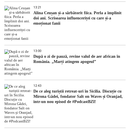
13:21
Alina Ceușan și-a sărbătorit fiica. Perla a împlinit
doi ani. Scrisoarea influenceriței cu care și-a
emoționat fanii
13:00
După o zi de pauză, revine valul de aer african în
România. „Marți atingem apogeul”
12:43
De ce aleg turiștii retreat-uri în Sicilia. Discuție cu
Mirona Gâdei, fondator Salt on Waves și Oranjad,
intr-un nou episod de #PodcastBZI!