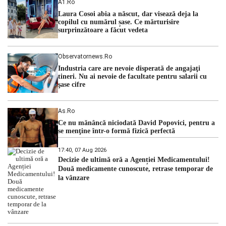
A1.ro
cu una dintre cele mai dificile perioade din punct de vedere
Laura Cosoi abia a născut, dar visează deja la
hidrologic din ultimii ani. Lipsa […]
copilul cu numărul șase. Ce mărturisire
surprinzătoare a făcut vedeta
Observatornews.ro
Industria care are nevoie disperată de angajaţi
tineri. Nu ai nevoie de facultate pentru salarii cu
şase cifre
As.ro
Ce nu mănâncă niciodată David Popovici, pentru a
se menţine într-o formă fizică perfectă
17:40, 07 Aug 2026
Decizie de ultimă oră a Agenției Medicamentului!
Două medicamente cunoscute, retrase temporar de
la vânzare