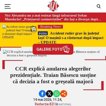
Nici Alexandra nu a mai rezistat lângă infractorul Ștefan
Manolache! „Prințișorul taximetriștilor” din Iași a divorţat după
doi ani de căsnicie
Breaking News
Accident rutier grav în județul
FOTO
Iași! O mașină s-a răsturnat după impact
– UPDATE
GALERIE FOTO
3
CCR explică anularea alegerilor
prezidențiale. Traian Băsescu susține
că decizia a fost o greșeală majoră
14 mai 2026, 11:24,
Redacția BZI
în
NATIONAL