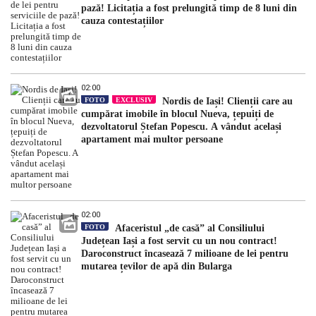
pază! Licitația a fost prelungită timp de 8 luni din
cauza contestațiilor
02:00
FOTO
EXCLUSIV
Nordis de Iași! Clienții care au
cumpărat imobile în blocul Nueva, țepuiți de
dezvoltatorul Ștefan Popescu. A vândut același
apartament mai multor persoane
02:00
FOTO
Afaceristul „de casă” al Consiliului
Județean Iași a fost servit cu un nou contract!
Daroconstruct încasează 7 milioane de lei pentru
mutarea țevilor de apă din Bularga