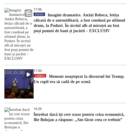
17:06
FOTO
Imagini dramatice. Astăzi Rebeca, fetița
călcată de o autoutilitară, a fost condusă pe ultimul
drum, la Poduri. În sicriul alb al micuței au fost
puși pumni de bani și jucării – EXCLUSIV
17:00
VIDEO
Moment neașteptat la discursul lui Trump.
Un copil era să cadă de pe scenă
16:25
Întrebat dacă își cere scuze pentru criza economică,
Ilie Bolojan a răspuns: „Am făcut ceea ce trebuie”