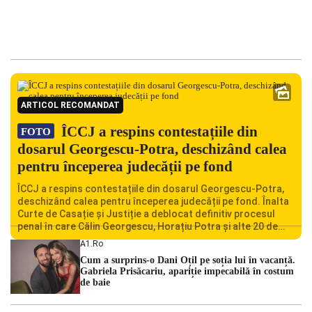
ARTICOL RECOMANDAT
ÎCCJ a respins contestațiile din
FOTO
dosarul Georgescu-Potra, deschizând calea
pentru începerea judecății pe fond
ÎCCJ a respins contestațiile din dosarul Georgescu-Potra,
deschizând calea pentru începerea judecății pe fond. Înalta
Curte de Casație și Justiție a deblocat definitiv procesul
penal în care Călin Georgescu, Horațiu Potra și alte 20 de
persoane sunt acuzați de acțiuni îndreptate împotriva
A1.ro
ordinii constituționale. În ședința din camera preliminară,
Cum a surprins-o Dani Oțil pe soția lui în vacanță.
judecătorii de la instanța supremă au […]
Gabriela Prisăcariu, apariție impecabilă în costum
de baie