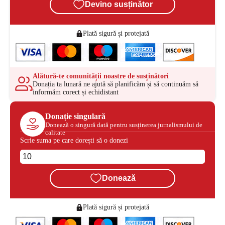
Devino susținător
Plată sigură și protejată
Alătură-te comunității noastre de susținători
Donația ta lunară ne ajută să planificăm și să continuăm să
informăm corect și echidistant
Donație singulară
Donează o singură dată pentru susținerea jurnalismului de
calitate
Scrie suma pe care dorești să o donezi
Donează
Plată sigură și protejată