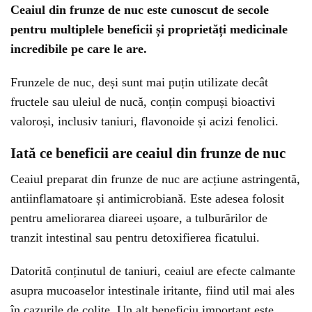
Ceaiul din frunze de nuc este cunoscut de secole
pentru multiplele beneficii și proprietăți medicinale
incredibile pe care le are.
Frunzele de nuc, deși sunt mai puțin utilizate decât
fructele sau uleiul de nucă, conțin compuși bioactivi
valoroși, inclusiv taniuri, flavonoide și acizi fenolici.
Iată ce beneficii are ceaiul din frunze de nuc
Ceaiul preparat din frunze de nuc are acțiune astringentă,
antiinflamatoare și antimicrobiană. Este adesea folosit
pentru ameliorarea diareei ușoare, a tulburărilor de
tranzit intestinal sau pentru detoxifierea ficatului.
Datorită conținutul de taniuri, ceaiul are efecte calmante
asupra mucoaselor intestinale iritante, fiind util mai ales
în cazurile de colite. Un alt beneficiu important este