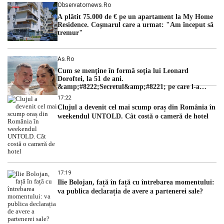
Observatornews.ro
A plătit 75.000 de € pe un apartament la My Home
Residence. Coşmarul care a urmat: "Am început să
tremur"
As.ro
Cum se menţine în formă soţia lui Leonard
Doroftei, la 51 de ani.
&amp;#8222;Secretul&amp;#8221; pe care l-a
dezvăluit
17:22
Clujul a devenit cel mai scump oraș din România în
weekendul UNTOLD. Cât costă o cameră de hotel
17:19
Ilie Bolojan, față în față cu întrebarea momentului:
va publica declarația de avere a partenerei sale?