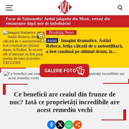
Focar de Salmonella! Ardeii jalapeño din Mexic, retrași din
restaurante după sute de îmbolnăviri
Breaking News
Imagini dramatice. Astăzi
FOTO
Rebeca, fetița călcată de o autoutilitară,
a fost condusă pe ultimul drum, la
Poduri. În sicriul alb al micuței au fost
puși pumni de bani și jucării –
EXCLUSIV
GALERIE FOTO
5
Ce beneficii are ceaiul din frunze de
nuc? Iată ce proprietăți incredibile are
acest remediu vechi