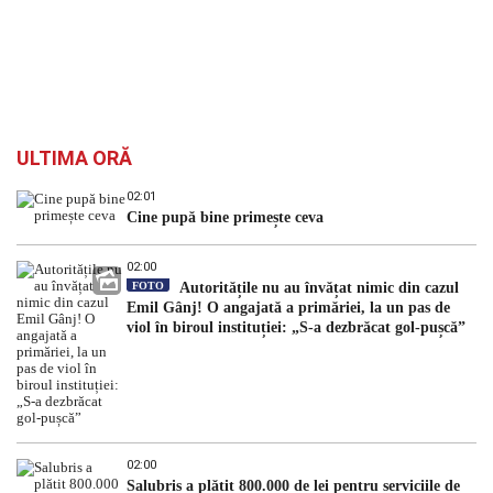
ULTIMA ORĂ
02:01
Cine pupă bine primește ceva
02:00
FOTO
Autoritățile nu au învățat nimic din cazul
Emil Gânj! O angajată a primăriei, la un pas de
viol în biroul instituției: „S-a dezbrăcat gol-pușcă”
02:00
Salubris a plătit 800.000 de lei pentru serviciile de