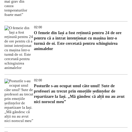
02:00
O femeie din Iași a fost reținută pentru 24 de ore
pentru că a intrat intenționat cu mașina într-o
turmă de oi. Este cercetată pentru schingiuirea
animalelor
02:00
Posturile s-au ocupat unul câte unul! Sute de
profesori au trecut prin emoțiile ședințelor de
repartizare la Iași. „Mă gândesc că alții nu au avut
nici norocul meu”