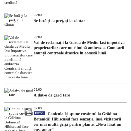
02:00
Se fură și la preț, și la cântar
02:00
Val de reclamații la Garda de Mediu Iași împotriva
proprietarilor care nu elimină ambrozia. Comisarii
anunță controale drastice în această lună
02:00
A dat-o de gard tare
02:00
FOTO
Canicula își spune cuvântul la Grădina
Botanică! Hibiscusul face senzație, însă vizitatorii
cer mai multă grijă pentru plante. „Ne-a lăsat un
gust amar”