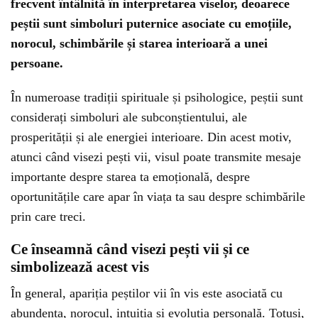
frecvent întâlnită în interpretarea viselor, deoarece
peștii sunt simboluri puternice asociate cu emoțiile,
norocul, schimbările și starea interioară a unei
persoane.
În numeroase tradiții spirituale și psihologice, peștii sunt
considerați simboluri ale subconștientului, ale
prosperității și ale energiei interioare. Din acest motiv,
atunci când visezi pești vii, visul poate transmite mesaje
importante despre starea ta emoțională, despre
oportunitățile care apar în viața ta sau despre schimbările
prin care treci.
Ce înseamnă când visezi pești vii și ce
simbolizează acest vis
În general, apariția peștilor vii în vis este asociată cu
abundența, norocul, intuiția și evoluția personală. Totuși,