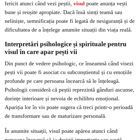
fericit atunci când vezi peștii,
visul
poate anunța vești
bune și reușite apropiate. Dacă însă simți teamă sau
neliniște, semnificația poate fi legată de nesiguranță și de
dificultatea de a înțelege anumite situații din viața reală.
Interpretări psihologice și spirituale pentru
visul în care apar pești vii
Din punct de vedere psihologic, ce înseamnă când visezi
pești vii poate fi asociat cu subconștientul și cu emoțiile
profunde pe care persoana încearcă să le înțeleagă.
Psihologii consideră că peștii reprezintă gânduri ascunse,
dorințe interioare și nevoia de echilibru emoțional.
Apariția lor în vis poate sugera că treci printr-o perioadă
de transformare sau de maturizare personală.
În anumite situații, visul poate apărea atunci când
persoana încearcă să ia decizii importante sau caută