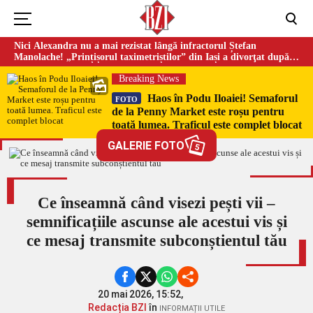
Nici Alexandra nu a mai rezistat lângă infractorul Ștefan
Manolache! „Prințișorul taximetriștilor” din Iași a divorţat după
doi ani de căsnicie
Breaking News
Haos în Podu Iloaiei! Semaforul
FOTO
de la Penny Market este roșu pentru
toată lumea. Traficul este complet blocat
GALERIE FOTO
5
Ce înseamnă când visezi pești vii –
semnificațiile ascunse ale acestui vis și
ce mesaj transmite subconștientul tău
20 mai 2026, 15:52,
Redacția BZI
în
INFORMAȚII UTILE