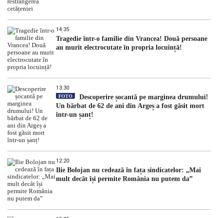
14:35
Tragedie într-o familie din Vrancea! Două persoane
au murit electrocutate în propria locuință!
13:30
FOTO
Descoperire șocantă pe marginea drumului!
Un bărbat de 62 de ani din Argeș a fost găsit mort
într-un șanț!
12:20
Ilie Bolojan nu cedează în fața sindicatelor: „Mai
mult decât își permite România nu putem da”