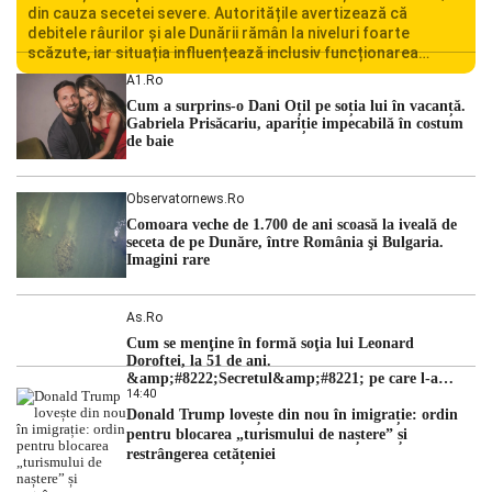
din cauza secetei severe. Autoritățile avertizează că
debitele râurilor și ale Dunării rămân la niveluri foarte
scăzute, iar situația influențează inclusiv funcționarea
Centralei Nucleare de la Cernavodă. România se confruntă
A1.ro
cu una dintre cele mai dificile perioade din punct de vedere
Cum a surprins-o Dani Oțil pe soția lui în vacanță.
hidrologic din ultimii ani. Lipsa […]
Gabriela Prisăcariu, apariție impecabilă în costum
de baie
Observatornews.ro
Comoara veche de 1.700 de ani scoasă la iveală de
seceta de pe Dunăre, între România şi Bulgaria.
Imagini rare
As.ro
Cum se menţine în formă soţia lui Leonard
Doroftei, la 51 de ani.
&amp;#8222;Secretul&amp;#8221; pe care l-a
14:40
dezvăluit
Donald Trump lovește din nou în imigrație: ordin
pentru blocarea „turismului de naștere” și
restrângerea cetățeniei