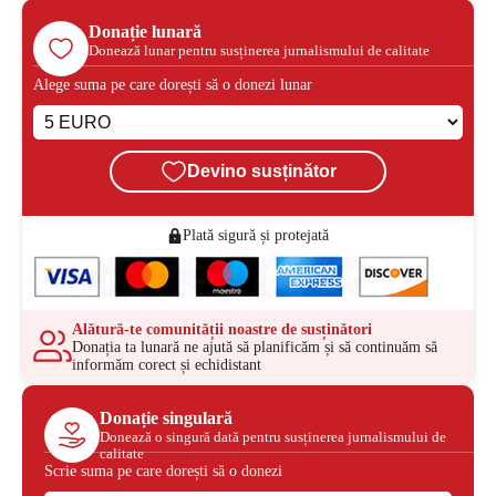
Donație lunară
Donează lunar pentru susținerea jurnalismului de calitate
Alege suma pe care dorești să o donezi lunar
Devino susținător
Plată sigură și protejată
Alătură-te comunității noastre de susținători
Donația ta lunară ne ajută să planificăm și să continuăm să
informăm corect și echidistant
Donație singulară
Donează o singură dată pentru susținerea jurnalismului de
calitate
Scrie suma pe care dorești să o donezi