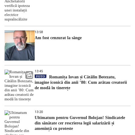
13:58
Am fost cenzurat la sânge
13:45
FOTO
Romanița Iovan și Cătălin Botezatu,
imagine iconică din anii ’80: Cum arătau creatorii
de modă în tinerețe
13:20
Ultimatum pentru Guvernul Bolojan! Sindicatele
din sănătate cer rescrierea legii salarizării și
amenință cu proteste