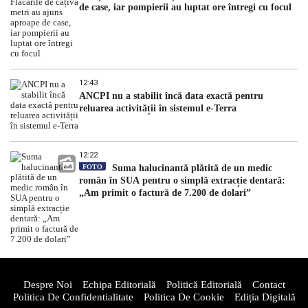
de case, iar pompierii au luptat ore întregi cu focul
12:43
ANCPI nu a stabilit încă data exactă pentru
reluarea activității în sistemul e-Terra
12:22
FOTO
Suma halucinantă plătită de un medic
român în SUA pentru o simplă extracție dentară:
„Am primit o factură de 7.200 de dolari”
Despre Noi
Echipa Editorială
Politică Editorială
Contact
Politica De Confidentialitate
Politica De Cookie
Ediția Digitală