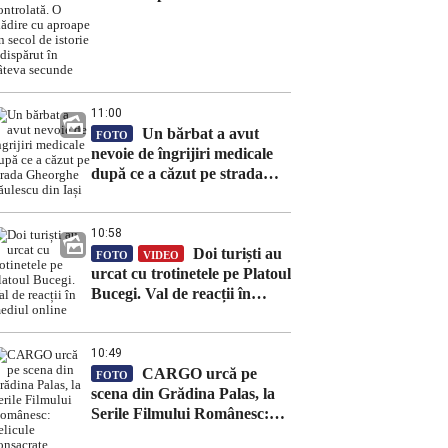
controlată. O clădire cu
aproape un secol de istorie a
dispărut în câteva secunde
11:00
Un bărbat a avut
FOTO
nevoie de îngrijiri medicale
după ce a căzut pe strada
Gheorghe Săulescu din Iași
10:58
Doi turiști au
FOTO
VIDEO
urcat cu trotinetele pe Platoul
Bucegi. Val de reacții în
mediul online
10:49
CARGO urcă pe
FOTO
scena din Grădina Palas, la
Serile Filmului Românesc:
pelicule consacrate,