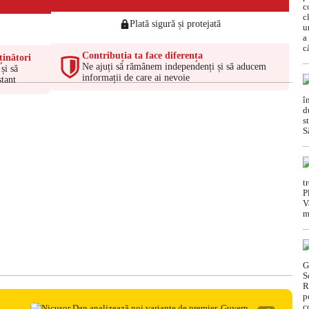
Plată sigură și protejată
Contribuția ta face diferența
ținători
Ne ajuți să rămânem independenți și să aducem
și să
informații de care ai nevoie
tant