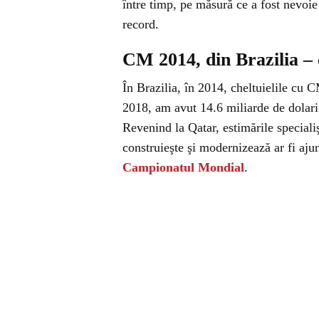
între timp, pe măsură ce a fost nevoie 
record.
CM 2014, din Brazilia – c
În Brazilia, în 2014, cheltuielile cu C
2018, am avut 14.6 miliarde de dolari
Revenind la Qatar, estimările specialişt
construieşte şi modernizează ar fi aju
Campionatul Mondial
.