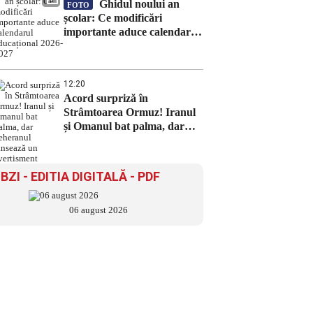
Ghidul noului an
FOTO
școlar: Ce modificări
importante aduce calendarul
educațional 2026-2027
12:20
Acord surpriză în
Strâmtoarea Ormuz! Iranul
și Omanul bat palma, dar
Teheranul lansează un
avertisment
BZI - EDITIA DIGITALĂ - PDF
06 august 2026