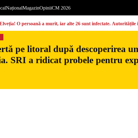
cal
Național
Magazin
Opinii
CM 2026
Elveția! O persoană a murit, iar alte 26 sunt infectate. Autoritățil
s
rtă pe litoral după descoperirea u
. SRI a ridicat probele pentru exp