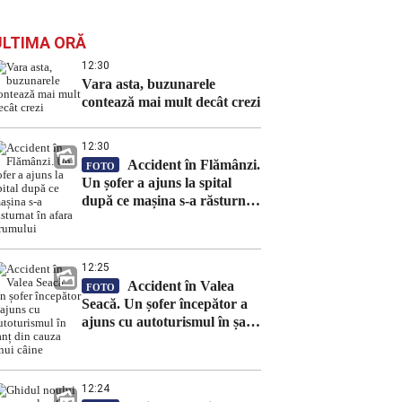
ULTIMA ORĂ
12:30
Vara asta, buzunarele
contează mai mult decât crezi
12:30
Accident în Flămânzi.
FOTO
Un șofer a ajuns la spital
după ce mașina s-a răsturnat
în afara drumului
12:25
Accident în Valea
FOTO
Seacă. Un șofer începător a
ajuns cu autoturismul în șanț
din cauza unui câine
12:24