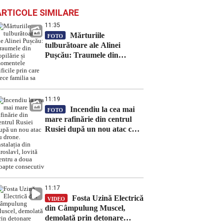
ARTICOLE SIMILARE
11:35
Mărturiile
FOTO
tulburătoare ale Alinei
Pușcău: Traumele din
copilărie și momentele dificile
prin care trece familia sa
11:19
Incendiu la cea mai
FOTO
mare rafinărie din centrul
Rusiei după un nou atac cu
drone. Instalația din
Iaroslavl, lovită pentru a
doua noapte consecutiv
11:17
Fosta Uzină Electrică
VIDEO
din Câmpulung Muscel,
demolată prin detonare