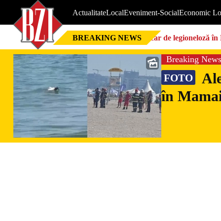
Actualitate
Local
Eveniment-Social
Economic Lo
BREAKING NEWS
Focar de legioneloză în 
Breaking New
Ale
FOTO
în Mamaia