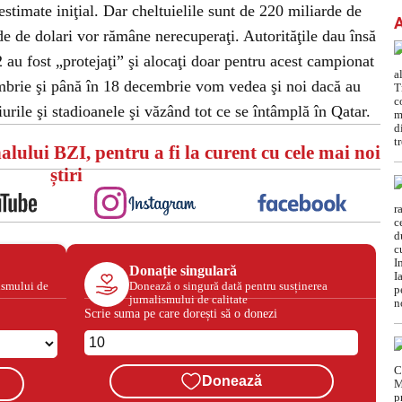
stimate iniţial. Dar cheltuielile sunt de 220 miliarde de
 de dolari vor rămâne nerecuperaţi. Autorităţile dau însă
 au fost „protejaţi” şi alocaţi doar pentru acest campionat
embrie şi până în 18 decembrie vom vedea şi noi dacă au
urile şi stadioanele şi văzând tot ce se întâmplă în Qatar.
alului BZI, pentru a fi la curent cu cele mai noi
știri
Donație singulară
ismului de
Donează o singură dată pentru susținerea
jurnalismului de calitate
Scrie suma pe care dorești să o donezi
Donează