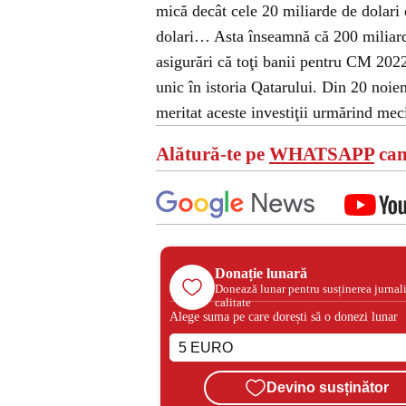
mică decât cele 20 miliarde de dolari e
dolari… Asta înseamnă că 200 miliarde
asigurări că toţi banii pentru CM 2022
unic în istoria Qatarului. Din 20 noi
meritat aceste investiţii urmărind meci
Alătură-te pe
WHATSAPP
can
Donație lunară
Donează lunar pentru susținerea jurnal
calitate
Alege suma pe care dorești să o donezi lunar
Devino susținător