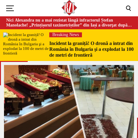
Nici Alexandra nu a mai rezistat lângă infractorul Ștefan
Manolache! „Prințișorul taximetriștilor” din Iași a divorţat după
doi ani de căsnicie
Breaking News
Incident la graniță! O dronă a intrat din
România în Bulgaria şi a explodat la 100
de metri de frontieră