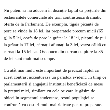
Nu putem să nu aducem în discuție faptul că prețurile din
restaurantele comerciale ale țării contrastează dramatic
oferta de la Parlament. De exemplu, tigaia picantă de
porc se vinde la 18 lei, iar preparatele precum micii (65
g) la 5 lei, ceafa de porc la grătar la 18 lei, pieptul de pui
la grătar la 17 lei, cârnații afumați la 3 lei, varza călită cu
cârnați la 15 lei sau Ossobuco din curcan cu piure la 35
de lei sunt mult mai scumpe.
Cu atât mai mult, este important de precizat faptul că
acest contrast accentuează un paradox evident. În timp ce
parlamentarii și angajații instituției beneficiază de mese
la prețuri mici, similare cu cele pe care le găsim de
obicei în segmentul studențesc, restul populației se
confruntă cu costuri mult mai ridicate pentru preparate.