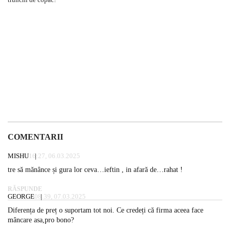
COMENTARII
MISHU
16:27, 06.03.2025
tre să mănânce și gura lor ceva…ieftin , in afară de…rahat !
RĂSPUNDE
GEORGE
08:39, 07.03.2025
Diferența de preț o suportam tot noi. Ce credeți că firma aceea face
mâncare asa,pro bono?