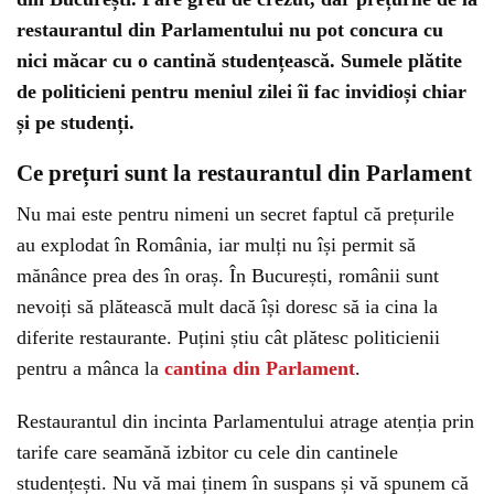
restaurantul din Parlamentului nu pot concura cu
nici măcar cu o cantină studențească. Sumele plătite
de politicieni pentru meniul zilei îi fac invidioși chiar
și pe studenți.
Ce prețuri sunt la restaurantul din Parlament
Nu mai este pentru nimeni un secret faptul că prețurile
au explodat în România, iar mulți nu își permit să
mănânce prea des în oraș. În București, românii sunt
nevoiți să plătească mult dacă își doresc să ia cina la
diferite restaurante. Puțini știu cât plătesc politicienii
pentru a mânca la
cantina din Parlament
.
Restaurantul din incinta Parlamentului atrage atenția prin
tarife care seamănă izbitor cu cele din cantinele
studențești. Nu vă mai ținem în suspans și vă spunem că