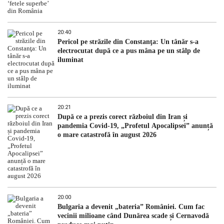
20:40
Pericol pe străzile din Constanţa: Un tânăr s-a
electrocutat după ce a pus mâna pe un stâlp de
iluminat
20:21
După ce a prezis corect războiul din Iran și
pandemia Covid-19, „Profetul Apocalipsei” anunță
o mare catastrofă în august 2026
20:00
Bulgaria a devenit „bateria” României. Cum fac
vecinii milioane când Dunărea scade și Cernavodă