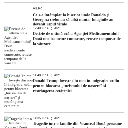
As.ro
Ce s-a întâmplat la biserica unde Ronaldo şi
Georgina trebuiau să aibă nunta. Imaginile au
devenit rapid virale
17:40, 07 Aug 2026
Decizie de ultimă oră a Agenției Medicamentului!
Două medicamente cunoscute, retrase temporar de
la vânzare
14:40, 07 Aug 2026
Donald Trump lovește din nou în imigrație: ordin
pentru blocarea „turismului de naștere” și
restrângerea cetățeniei
14:35, 07 Aug 2026
Tragedie într-o familie din Vrancea! Două persoane