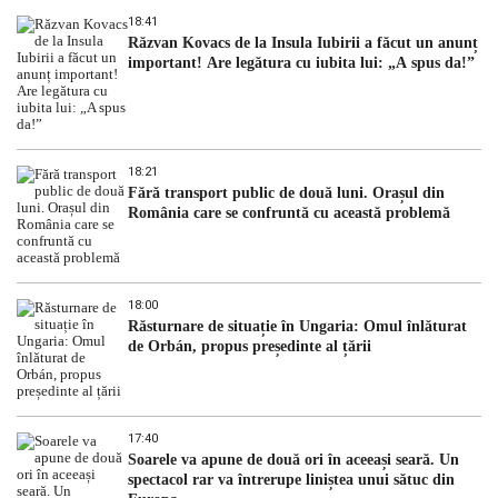
18:41
Răzvan Kovacs de la Insula Iubirii a făcut un anunț
important! Are legătura cu iubita lui: „A spus da!”
18:21
Fără transport public de două luni. Orașul din
România care se confruntă cu această problemă
18:00
Răsturnare de situație în Ungaria: Omul înlăturat
de Orbán, propus președinte al țării
17:40
Soarele va apune de două ori în aceeași seară. Un
spectacol rar va întrerupe liniștea unui sătuc din