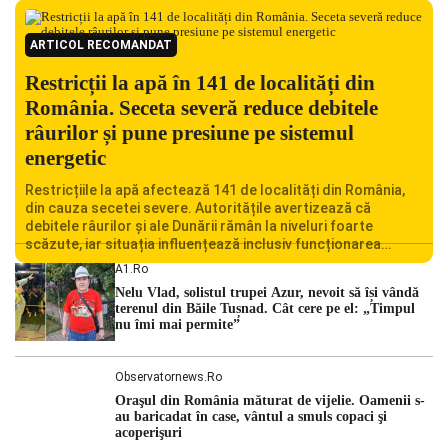
ARTICOL RECOMANDAT
Restricții la apă în 141 de localități din
România. Seceta severă reduce debitele
râurilor și pune presiune pe sistemul
energetic
Restricțiile la apă afectează 141 de localități din România,
din cauza secetei severe. Autoritățile avertizează că
debitele râurilor și ale Dunării rămân la niveluri foarte
scăzute, iar situația influențează inclusiv funcționarea
Centralei Nucleare de la Cernavodă. România se confruntă
A1.ro
cu una dintre cele mai dificile perioade din punct de vedere
Nelu Vlad, solistul trupei Azur, nevoit să își vândă
hidrologic din ultimii ani. Lipsa […]
terenul din Băile Tușnad. Cât cere pe el: „Timpul
nu îmi mai permite”
Observatornews.ro
Oraşul din România măturat de vijelie. Oamenii s-
au baricadat în case, vântul a smuls copaci şi
acoperişuri