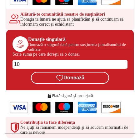
Alătură-te comunității noastre de susținători
Donația ta lunară ne ajută să planificăm și să continuăm să
informăm corect și echidistant
Donație singulară
Donează o singură dată pentru susținerea jurnalismului de
calitate
Scrie suma pe care dorești să o donezi
Donează
Plată sigură și protejată
Contribuția ta face diferența
Ne ajuți să rămânem independenți și să aducem informații de
care ai nevoie