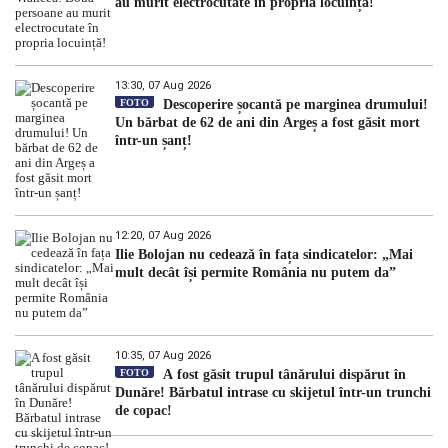
au murit electrocutate în propria locuință!
13:30, 07 Aug 2026
FOTO
Descoperire șocantă pe marginea drumului!
Un bărbat de 62 de ani din Argeș a fost găsit mort
într-un șanț!
12:20, 07 Aug 2026
Ilie Bolojan nu cedează în fața sindicatelor: „Mai
mult decât își permite România nu putem da”
10:35, 07 Aug 2026
FOTO
A fost găsit trupul tânărului dispărut în
Dunăre! Bărbatul intrase cu skijetul într-un trunchi
de copac!