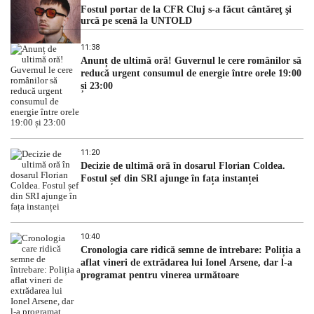
Fostul portar de la CFR Cluj s-a făcut cântăreţ şi
urcă pe scenă la UNTOLD
11:38
Anunț de ultimă oră! Guvernul le cere românilor să
reducă urgent consumul de energie între orele 19:00
și 23:00
11:20
Decizie de ultimă oră în dosarul Florian Coldea.
Fostul șef din SRI ajunge în fața instanței
10:40
Cronologia care ridică semne de întrebare: Poliția a
aflat vineri de extrădarea lui Ionel Arsene, dar l-a
programat pentru vinerea următoare