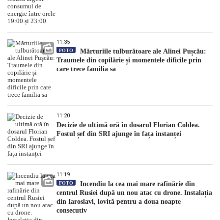
11:35
FOTO
Mărturiile tulburătoare ale Alinei Pușcău:
Traumele din copilărie și momentele dificile prin
care trece familia sa
11:20
Decizie de ultimă oră în dosarul Florian Coldea.
Fostul șef din SRI ajunge în fața instanței
11:19
FOTO
Incendiu la cea mai mare rafinărie din
centrul Rusiei după un nou atac cu drone. Instalația
din Iaroslavl, lovită pentru a doua noapte
consecutiv