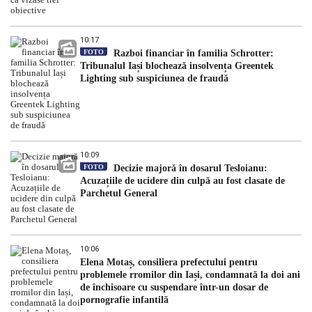
10:17
FOTO
Razboi financiar în familia Schrotter:
Tribunalul Iași blochează insolvența Greentek
Lighting sub suspiciunea de fraudă
10:09
FOTO
Decizie majoră în dosarul Tesloianu:
Acuzațiile de ucidere din culpă au fost clasate de
Parchetul General
10:06
Elena Motaș, consiliera prefectului pentru
problemele rromilor din Iași, condamnată la doi ani
de închisoare cu suspendare într-un dosar de
pornografie infantilă