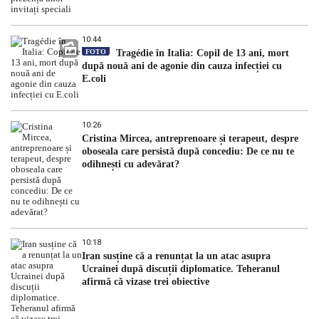
10:44
FOTO
Tragédie în Italia: Copil de 13 ani, mort
după nouă ani de agonie din cauza infecției cu
E.coli
10:26
Cristina Mircea, antreprenoare și terapeut, despre
oboseala care persistă după concediu: De ce nu te
odihnești cu adevărat?
10:18
Iran susține că a renunțat la un atac asupra
Ucrainei după discuții diplomatice. Teheranul
afirmă că vizase trei obiective