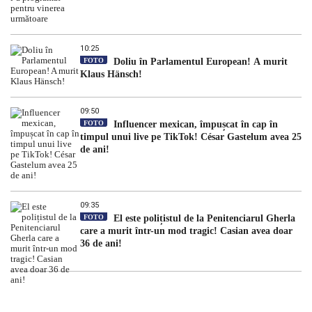
10:25
FOTO
Doliu în Parlamentul European! A murit
Klaus Hänsch!
09:50
FOTO
Influencer mexican, împușcat în cap în
timpul unui live pe TikTok! César Gastelum avea 25
de ani!
09:35
FOTO
El este polițistul de la Penitenciarul Gherla
care a murit într-un mod tragic! Casian avea doar
36 de ani!