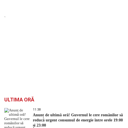
`
ULTIMA ORĂ
11:38
Anunț de ultimă oră! Guvernul le cere românilor să
reducă urgent consumul de energie între orele 19:00
și 23:00