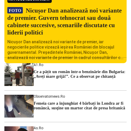
Nicușor Dan analizează noi variante
FOTO
de premier. Guvern tehnocrat sau două
cabinete succesive, scenariile discutate cu
liderii politici
Nicușor Dan analizează noi variante de premier, iar
negocierile politice vizează ieșirea României din blocajul
guvernamental. Președintele României, Nicușor Dan,
analizează noi variante de premier în cadrul consultărilor cu
liderii politici. Ciprian Ciucu vorbește despre scenariul unui
A1.ro
guvern tehnocrat și despre posibilitatea a două cabinete
Ce a pățit un român într-o benzinărie din Bulgaria:
succesive. Nicușor Dan analizează noi variante de premier
„Aveți mare grijă!”. Ce a observat pe chitanță
România traversează […]
Observatornews.ro
Femeia care a înjunghiat 4 bărbați în Londra ar fi
româncă, susţine un martor citat de presa britanică
As.ro