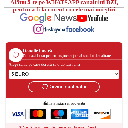
Alătură-te pe
WHATSAPP
canalului BZI,
pentru a fi la curent cu cele mai noi știri
Donație lunară
Donează lunar pentru susținerea jurnalismului de calitate
Alege suma pe care dorești să o donezi lunar
Devino susținător
Plată sigură și protejată
Alătură-te comunității noastre de susținători