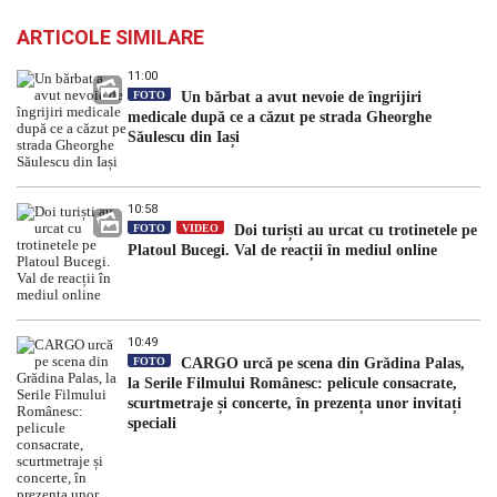
ARTICOLE SIMILARE
11:00
FOTO
Un bărbat a avut nevoie de îngrijiri
medicale după ce a căzut pe strada Gheorghe
Săulescu din Iași
10:58
FOTO
VIDEO
Doi turiști au urcat cu trotinetele pe
Platoul Bucegi. Val de reacții în mediul online
10:49
FOTO
CARGO urcă pe scena din Grădina Palas,
la Serile Filmului Românesc: pelicule consacrate,
scurtmetraje și concerte, în prezența unor invitați
speciali