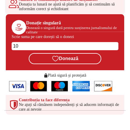
Donația ta lunară ne ajută să planificăm și să continuăm să
informăm corect și echidistant
Donație singulară
Donează o singură dată pentru susținerea jurnalismului de
calitate
Scrie suma pe care dorești să o donezi
Donează
Plată sigură și protejată
Contribuția ta face diferența
Ne ajuți să rămânem independenți și să aducem informații de
care ai nevoie