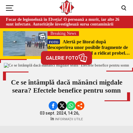
Focar de legioneloză în Elveția! O persoană a murit, iar alte 26
sunt infectate. Autoritățile investighează sursa contaminării
Breaking News
Alertă pe litoral după
FOTO
descoperirea unor posibile fragmente de
dronă în Mamaia. SRI a ridicat probele
GALERIE FOTO
pentru expertiză
5
Ce se întâmplă dacă mănânci migdale
seara? Efectele benefice pentru somn
03 sept. 2024, 14:26,
în
INFORMAȚII UTILE