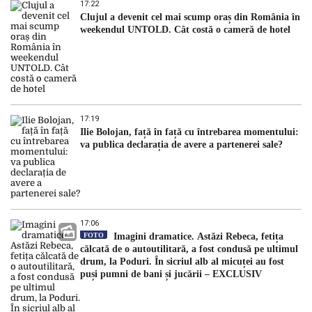
17:22
Clujul a devenit cel mai scump oraș din România în
weekendul UNTOLD. Cât costă o cameră de hotel
17:19
Ilie Bolojan, față în față cu întrebarea momentului:
va publica declarația de avere a partenerei sale?
17:06
FOTO
Imagini dramatice. Astăzi Rebeca, fetița
călcată de o autoutilitară, a fost condusă pe ultimul
drum, la Poduri. În sicriul alb al micuței au fost
puși pumni de bani și jucării – EXCLUSIV