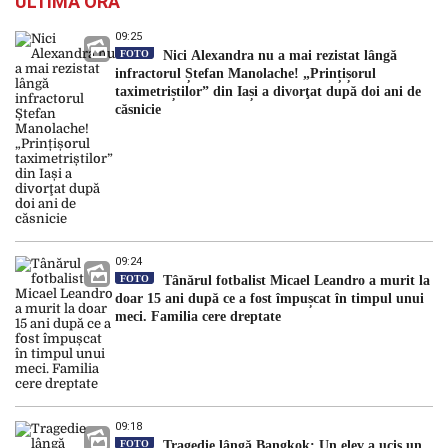
ULTIMA ORĂ
09:25
FOTO
Nici Alexandra nu a mai rezistat lângă
infractorul Ștefan Manolache! „Prințișorul
taximetriștilor” din Iași a divorţat după doi ani de
căsnicie
09:24
FOTO
Tânărul fotbalist Micael Leandro a murit la
doar 15 ani după ce a fost împușcat în timpul unui
meci. Familia cere dreptate
09:18
FOTO
Tragedie lângă Bangkok: Un elev a ucis un