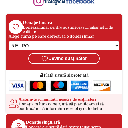
Donație lunară
Donează lunar pentru susținerea jurnalismului de
calitate
Alege suma pe care dorești să o donezi lunar
Devino susținător
Plată sigură și protejată
Alătură-te comunității noastre de susținători
Donația ta lunară ne ajută să planificăm și să
continuăm să informăm corect și echidistant
Donație singulară
Donează o singură dată pentru susținerea