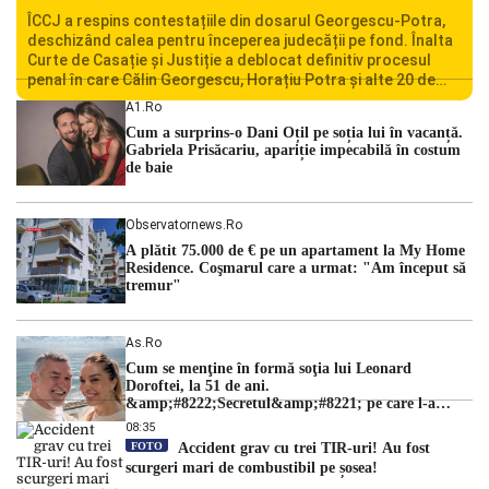
ÎCCJ a respins contestațiile din dosarul Georgescu-Potra,
deschizând calea pentru începerea judecății pe fond. Înalta
Curte de Casație și Justiție a deblocat definitiv procesul
penal în care Călin Georgescu, Horațiu Potra și alte 20 de
persoane sunt acuzați de acțiuni îndreptate împotriva
A1.ro
ordinii constituționale. În ședința din camera preliminară,
Cum a surprins-o Dani Oțil pe soția lui în vacanță.
judecătorii de la instanța supremă au […]
Gabriela Prisăcariu, apariție impecabilă în costum
de baie
Observatornews.ro
A plătit 75.000 de € pe un apartament la My Home
Residence. Coşmarul care a urmat: "Am început să
tremur"
As.ro
Cum se menţine în formă soţia lui Leonard
Doroftei, la 51 de ani.
&amp;#8222;Secretul&amp;#8221; pe care l-a
dezvăluit
08:35
FOTO
Accident grav cu trei TIR-uri! Au fost
scurgeri mari de combustibil pe șosea!