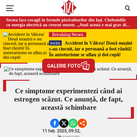
Seceta face ravagii în fermele piscicultorilor din Iași. Cheltuielile
cu energia electrică au crescut enorm. „Anul acesta e mai grav din
cauza temperaturilor foarte mari”
Breaking News
Accident în Vâlcea! Două mașini
FOTO
s-au ciocnit, iar o persoană a fost rănită!
În autoturisme se aflau și doi copii!
GALERIE FOTO
4
Ce simptome experimentezi când ai
estrogen scăzut. Ce anunță, de fapt,
această schimbare
11 feb. 2025, 09:52,
în