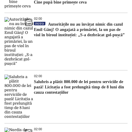
Cine pupă bine primește ceva
02:00
FOTO
Autoritățile nu au învățat nimic din cazul
Emil Gânj! O angajată a primăriei, la un pas de
viol în biroul instituției: „S-a dezbrăcat gol-pușcă”
02:00
Salubris a plătit 800.000 de lei pentru serviciile de
pază! Licitația a fost prelungită timp de 8 luni din
cauza contestațiilor
02:00