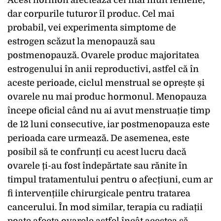
Acest hormon afectează cel mai mult femeile,
dar corpurile tuturor îl produc. Cel mai
probabil, vei experimenta simptome de
estrogen scăzut la menopauză sau
postmenopauză. Ovarele produc majoritatea
estrogenului în anii reproductivi, astfel că în
aceste perioade, ciclul menstrual se oprește și
ovarele nu mai produc hormonul. Menopauza
începe oficial când nu ai avut menstruație timp
de 12 luni consecutive, iar postmenopauza este
perioada care urmează. De asemenea, este
posibil să te confrunți cu acest lucru dacă
ovarele ți-au fost îndepărtate sau rănite în
timpul tratamentului pentru o afecțiuni, cum ar
fi intervențiile chirurgicale pentru tratarea
cancerului. În mod similar, terapia cu radiații