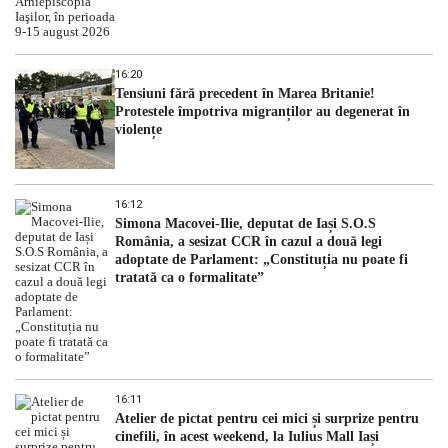
16:20
Tensiuni fără precedent în Marea Britanie!
Protestele împotriva migranților au degenerat în
violențe
16:12
Simona Macovei-Ilie, deputat de Iași S.O.S
România, a sesizat CCR în cazul a două legi
adoptate de Parlament: „Constituția nu poate fi
tratată ca o formalitate”
16:11
Atelier de pictat pentru cei mici și surprize pentru
cinefili, în acest weekend, la Iulius Mall Iași