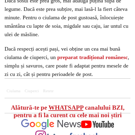
Dacă sosul este prea gros, mai adaugă puțină supă de
legume. Dacă este prea subțire, mai lasă-l la fiert câteva
minute. Pentru o ciulama de post gustoasă, înlocuiește
smântâna cu lapte de soia, migdale sau caju, iar untul cu
ulei de măsline.
Dacă respecți acești pași, vei obține un cea mai bună
ciulama de ciuperci, un
preparat tradițional românesc
,
simplu și savuros, care poate fi adaptat pentru mesele de
zi cu zi, cât și pentru perioadele de post.
Ciulama
Ciuperci
Retete
Alătură-te pe
WHATSAPP
canalului BZI,
pentru a fi la curent cu cele mai noi știri