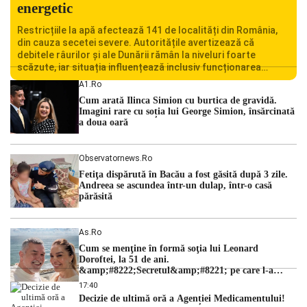
energetic
Restricțiile la apă afectează 141 de localități din România,
din cauza secetei severe. Autoritățile avertizează că
debitele râurilor și ale Dunării rămân la niveluri foarte
scăzute, iar situația influențează inclusiv funcționarea
Centralei Nucleare de la Cernavodă. România se confruntă
A1.ro
cu una dintre cele mai dificile perioade din punct de vedere
Cum arată Ilinca Simion cu burtica de gravidă.
hidrologic din ultimii ani. Lipsa […]
Imagini rare cu soția lui George Simion, însărcinată
a doua oară
Observatornews.ro
Fetiţa dispărută în Bacău a fost găsită după 3 zile.
Andreea se ascundea într-un dulap, într-o casă
părăsită
As.ro
Cum se menţine în formă soţia lui Leonard
Doroftei, la 51 de ani.
&amp;#8222;Secretul&amp;#8221; pe care l-a
dezvăluit
17:40
Decizie de ultimă oră a Agenției Medicamentului!