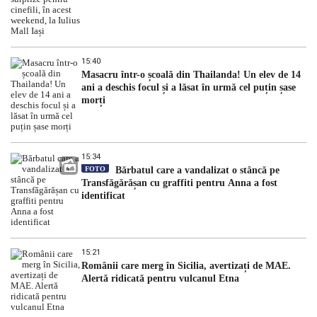
15:40
Masacru într-o școală din Thailanda! Un elev de 14
ani a deschis focul și a lăsat în urmă cel puțin șase
morți
15:34
FOTO
Bărbatul care a vandalizat o stâncă pe
Transfăgărășan cu graffiti pentru Anna a fost
identificat
15:21
Românii care merg în Sicilia, avertizați de MAE.
Alertă ridicată pentru vulcanul Etna