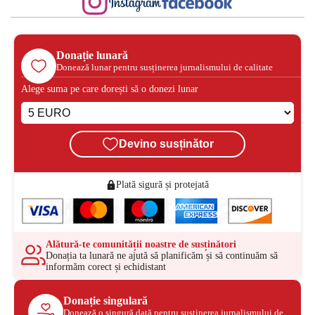
Donație lunară
Donează lunar pentru susținerea jurnalismului de calitate
Alege suma pe care dorești să o donezi lunar
Devino susținător
Plată sigură și protejată
Alătură-te comunității noastre de susținători
Donația ta lunară ne ajută să planificăm și să continuăm să
informăm corect și echidistant
Donație singulară
Donează o singură dată pentru susținerea jurnalismului de