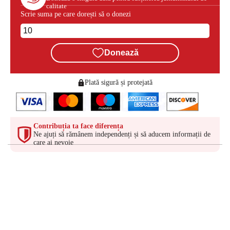
calitate
Scrie suma pe care dorești să o donezi
Donează
Plată sigură și protejată
Contribuția ta face diferența
Ne ajuți să rămânem independenți și să aducem informații de
care ai nevoie