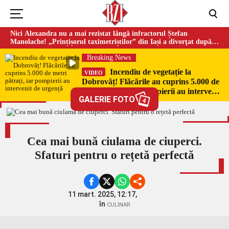
Nici Alexandra nu a mai rezistat lângă infractorul Ștefan
Manolache! „Prințișorul taximetriștilor” din Iași a divorţat după
doi ani de căsnicie
Breaking News
Incendiu de vegetație la
VIDEO
Dobrovăț! Flăcările au cuprins 5.000 de
metri pătrați, iar pompierii au intervenit
GALERIE FOTO
de urgență
4
Cea mai bună ciulama de ciuperci.
Sfaturi pentru o rețetă perfectă
11 mart. 2025, 12:17,
în
CULINAR