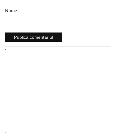
Nume
`
`