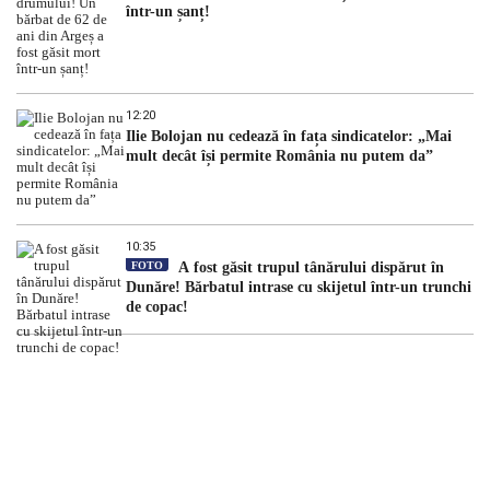
într-un șanț!
12:20
Ilie Bolojan nu cedează în fața sindicatelor: „Mai
mult decât își permite România nu putem da”
10:35
FOTO
A fost găsit trupul tânărului dispărut în
Dunăre! Bărbatul intrase cu skijetul într-un trunchi
de copac!