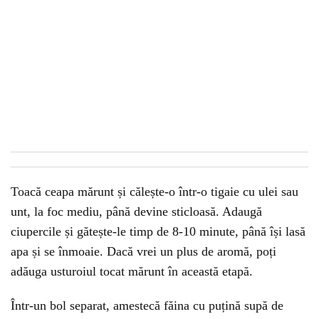
Toacă ceapa mărunt și călește-o într-o tigaie cu ulei sau
unt, la foc mediu, până devine sticloasă. Adaugă
ciupercile și gătește-le timp de 8-10 minute, până își lasă
apa și se înmoaie. Dacă vrei un plus de aromă, poți
adăuga usturoiul tocat mărunt în această etapă.
Într-un bol separat, amestecă făina cu puțină supă de