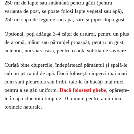
250 ml de lapte sau smântână pentru gătit (pentru
varianta de post, se poate folosi lapte vegetal sau apă),
250 ml supă de legume sau apă, sare și piper după gust.
Opțional, poți adăuga 3-4 căței de usturoi, pentru un plus
de aromă, mărar sau pătrunjel proaspăt, pentru un gust
autentic, nucșoară rasă, pentru o notă subtilă de savoare.
Curăță bine ciupercile, îndepărtează pământul și spală-le
sub un jet rapid de apă. Dacă folosești ciuperci mai mari,
cum sunt pleurotus sau hribi, taie-le în bucăți mai mici
pentru a se găti uniform.
Dacă folosești ghebe
, opărește-
le în apă clocotită timp de 10 minute pentru a elimina
toxinele naturale.