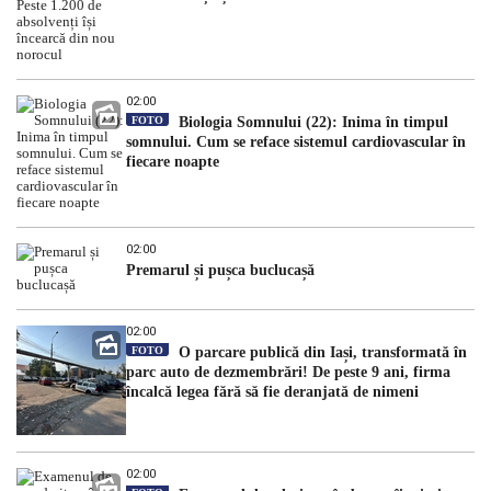
02:00
FOTO
Biologia Somnului (22): Inima în timpul
somnului. Cum se reface sistemul cardiovascular în
fiecare noapte
02:00
Premarul și pușca buclucașă
02:00
FOTO
O parcare publică din Iași, transformată în
parc auto de dezmembrări! De peste 9 ani, firma
încalcă legea fără să fie deranjată de nimeni
02:00