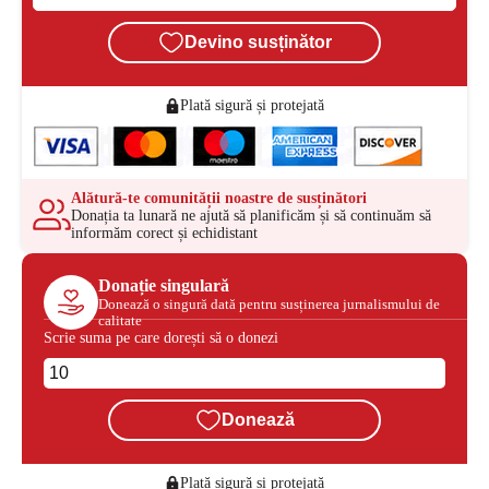
Devino susținător
Plată sigură și protejată
Alătură-te comunității noastre de susținători
Donația ta lunară ne ajută să planificăm și să continuăm să
informăm corect și echidistant
Donație singulară
Donează o singură dată pentru susținerea jurnalismului de
calitate
Scrie suma pe care dorești să o donezi
Donează
Plată sigură și protejată