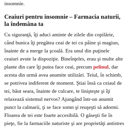
insomnie.
Ceaiuri pentru insomnie – Farmacia naturii,
la îndemâna ta
Cu siguranţă, îţi aduci aminte de zilele din copilărie,
când bunica îţi pregătea ceai de tei cu pâine şi magiun,
înainte de a merge la şcoală. Era unul din puţinele
ceaiuri avute la dispoziţie. Bineînţeles, erau şi multe alte
plante din care îţi putea face ceai, precum
pelinul
, dar
acesta din urmă avea anumite utilizări. Teiul, în schimb,
se potrivea indiferent de moment. Ştiai însă ca ceiaul de
tei, băut seara, înainte de culcare, te linişteşte şi îţi
relaxează sistemul nervos? Ajungând într-un anumit
punct la calmarii, ţi se face somn şi reuşeşti să adormi.
Floarea de tei este foarte accesibilă. O găseşti fie în
pieţe, fie la farmaciile naturiste şi are proprietăţi antistres