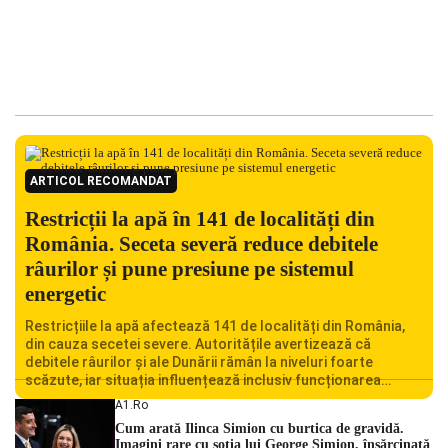
ARTICOL RECOMANDAT
Restricții la apă în 141 de localități din
România. Seceta severă reduce debitele
râurilor și pune presiune pe sistemul
energetic
Restricțiile la apă afectează 141 de localități din România,
din cauza secetei severe. Autoritățile avertizează că
debitele râurilor și ale Dunării rămân la niveluri foarte
scăzute, iar situația influențează inclusiv funcționarea
Centralei Nucleare de la Cernavodă. România se confruntă
A1.ro
cu una dintre cele mai dificile perioade din punct de vedere
Cum arată Ilinca Simion cu burtica de gravidă.
hidrologic din ultimii ani. Lipsa […]
Imagini rare cu soția lui George Simion, însărcinată