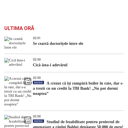
ULTIMA ORĂ
02:01
Se ceartă doctorițele între ele
02:00
Cică ăsta-i adevărul
02:00
FOTO
A crezut că își cumpără boiler în rate, dar s-
a trezit cu un credit la TBI Bank! „Nu pot dormi
noaptea”
02:00
FOTO
Studiul de fezabilitate pentru proiectul de
amenajare a râului Bahlui depășește 50.000 de euro!