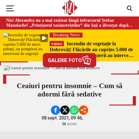
Nici Alexandra nu a mai rezistat lângă infractorul Ștefan
Manolache! „Prințișorul taximetriștilor” din Iași a divorţat după
doi ani de căsnicie
Breaking News
Incendiu de vegetație la
VIDEO
Dobrovăț! Flăcările au cuprins 5.000 de
metri pătrați, iar pompierii au intervenit
GALERIE FOTO
de urgență
5
Ceaiuri pentru insomnie – Cum să
adormi fără sedative
08 sept. 2021, 09:46,
în
WOW!