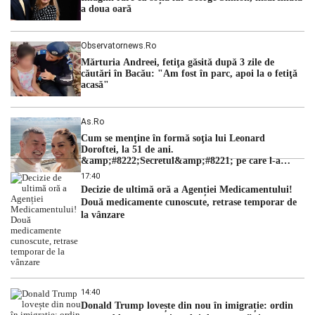
a doua oară
Observatornews.ro
Mărturia Andreei, fetiţa găsită după 3 zile de
căutări în Bacău: "Am fost în parc, apoi la o fetiţă
acasă"
As.ro
Cum se menţine în formă soţia lui Leonard
Doroftei, la 51 de ani.
&amp;#8222;Secretul&amp;#8221; pe care l-a
dezvăluit
17:40
Decizie de ultimă oră a Agenției Medicamentului!
Două medicamente cunoscute, retrase temporar de
la vânzare
14:40
Donald Trump lovește din nou în imigrație: ordin