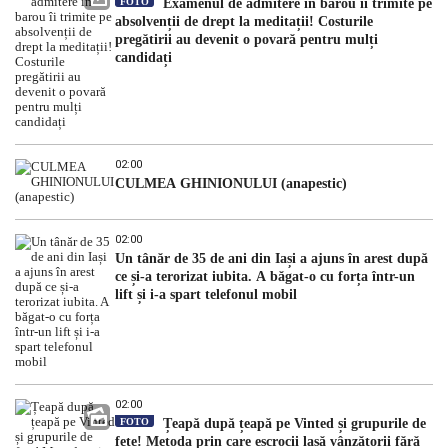
FOTO
Examenul de admitere în barou îi trimite pe
absolvenții de drept la meditații! Costurile
pregătirii au devenit o povară pentru mulți
candidați
02:00
CULMEA GHINIONULUI (anapestic)
02:00
Un tânăr de 35 de ani din Iași a ajuns în arest după
ce și-a terorizat iubita. A băgat-o cu forța într-un
lift și i-a spart telefonul mobil
02:00
FOTO
Țeapă după țeapă pe Vinted și grupurile de
fete! Metoda prin care escrocii lasă vânzătorii fără