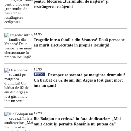
pentru blocarea „turismului de naștere” și
restrângerea cetățeniei
14:35
Tragedie într-o familie din Vrancea! Două persoane
au murit electrocutate în propria locuință!
13:30
FOTO
Descoperire șocantă pe marginea drumului!
Un bărbat de 62 de ani din Argeș a fost găsit mort
într-un șanț!
12:20
Ilie Bolojan nu cedează în fața sindicatelor: „Mai
mult decât își permite România nu putem da”