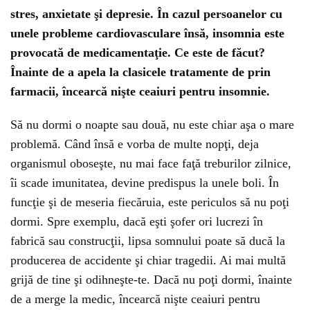
stres, anxietate şi depresie. În cazul persoanelor cu
unele probleme cardiovasculare însă, insomnia este
provocată de medicamentaţie. Ce este de făcut?
Înainte de a apela la clasicele tratamente de prin
farmacii, încearcă nişte ceaiuri pentru insomnie.
Să nu dormi o noapte sau două, nu este chiar aşa o mare
problemă. Când însă e vorba de multe nopţi, deja
organismul oboseşte, nu mai face faţă treburilor zilnice,
îi scade imunitatea, devine predispus la unele boli. În
funcţie şi de meseria fiecăruia, este periculos să nu poţi
dormi. Spre exemplu, dacă eşti şofer ori lucrezi în
fabrică sau construcţii, lipsa somnului poate să ducă la
producerea de accidente şi chiar tragedii. Ai mai multă
grijă de tine şi odihneşte-te. Dacă nu poţi dormi, înainte
de a merge la medic, încearcă nişte ceaiuri pentru