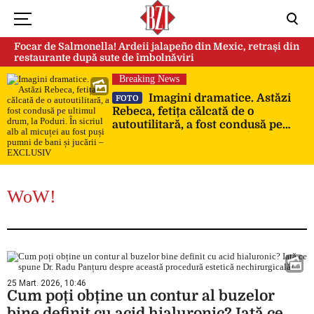
Focar de Salmonella! Ardeii jalapeño din Mexic, retrași din
restaurante după sute de îmbolnăviri
Breaking News
Imagini dramatice. Astăzi
FOTO
Rebeca, fetița călcată de o
autoutilitară, a fost condusă pe
ultimul drum, la Poduri. În sicriul
alb al micuței au fost puși pumni
de bani și jucării – EXCLUSIV
WoW!
25 Mart. 2026, 10:46
Cum poți obține un contur al buzelor
bine definit cu acid hialuronic? Iată ce