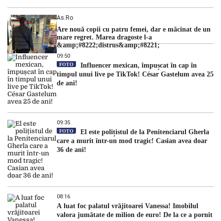
As.ro
Are nouă copii cu patru femei, dar e măcinat de un
mare regret. Marea dragoste l-a
&amp;#8222;distrus&amp;#8221;
09:50
FOTO
Influencer mexican, împușcat în cap în
timpul unui live pe TikTok! César Gastelum avea 25
de ani!
09:35
FOTO
El este polițistul de la Penitenciarul Gherla
care a murit într-un mod tragic! Casian avea doar
36 de ani!
08:16
A luat foc palatul vrăjitoarei Vanessa! Imobilul
valora jumătate de milion de euro! De la ce a pornit