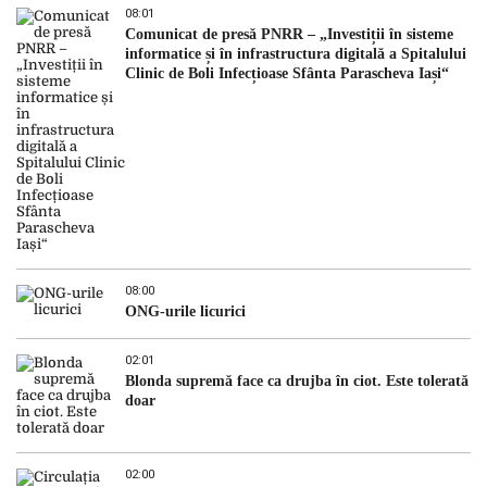
08:01
Comunicat de presă PNRR – „Investiții în sisteme
informatice și în infrastructura digitală a Spitalului
Clinic de Boli Infecțioase Sfânta Parascheva Iași“
08:00
ONG-urile licurici
02:01
Blonda supremă face ca drujba în ciot. Este tolerată
doar
02:00