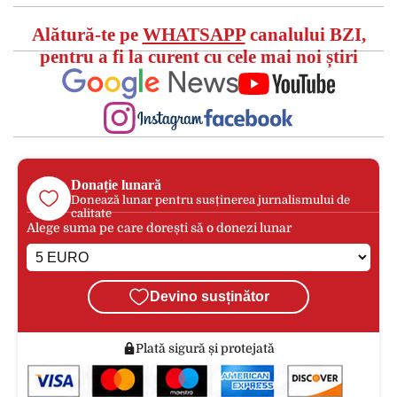
Alătură-te pe
WHATSAPP
canalului BZI,
pentru a fi la curent cu cele mai noi știri
Donație lunară
Donează lunar pentru susținerea jurnalismului de
calitate
Alege suma pe care dorești să o donezi lunar
Devino susținător
Plată sigură și protejată