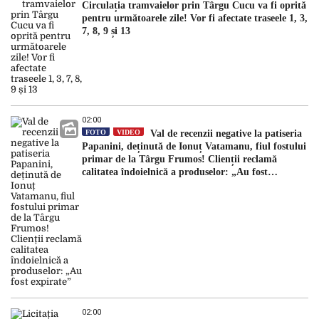
Circulația tramvaielor prin Târgu Cucu va fi oprită
pentru următoarele zile! Vor fi afectate traseele 1, 3,
7, 8, 9 și 13
02:00
FOTO
VIDEO
Val de recenzii negative la patiseria
Papanini, deținută de Ionuț Vatamanu, fiul fostului
primar de la Târgu Frumos! Clienții reclamă
calitatea îndoielnică a produselor: „Au fost
expirate”
02:00