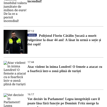
incendiul!
07:12
FOTO
Polițistul Florin Cătălin Șucată a murit
fulgerător la doar 44 ani! A lăsat în urmă o soție și
doi copii!
17:44
Atac violent în inima Londrei! O femeie a atacat cu
o foarfecă într-o zonă plină de turiști
16:17
Vot decisiv în Parlament! Legea integrității care îl
poate lăsa fără funcție pe Dominic Fritz merge la