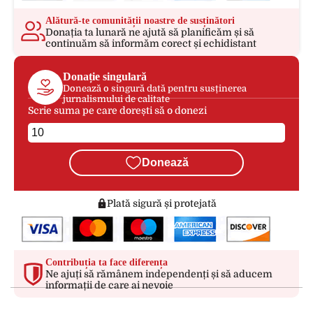
Alătură-te comunității noastre de susținători
Donația ta lunară ne ajută să planificăm și să
continuăm să informăm corect și echidistant
Donație singulară
Donează o singură dată pentru susținerea
jurnalismului de calitate
Scrie suma pe care dorești să o donezi
Donează
Plată sigură și protejată
Contribuția ta face diferența
Ne ajuți să rămânem independenți și să aducem
informații de care ai nevoie