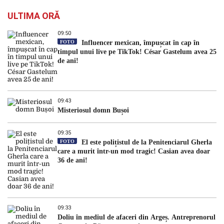
ULTIMA ORĂ
09:50
FOTO
Influencer mexican, împușcat în cap în
timpul unui live pe TikTok! César Gastelum avea 25
de ani!
09:43
Misteriosul domn Bușoi
09:35
FOTO
El este polițistul de la Penitenciarul Gherla
care a murit într-un mod tragic! Casian avea doar
36 de ani!
09:33
Doliu în mediul de afaceri din Argeș. Antreprenorul