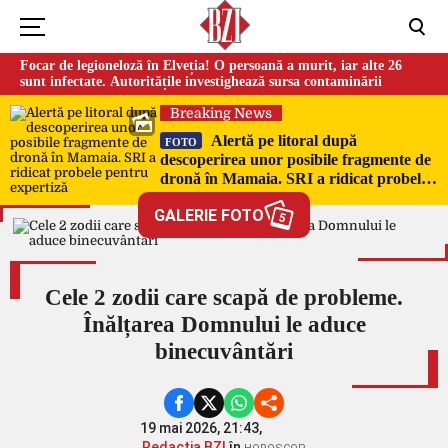
Focar de legioneloză în Elveția! O persoană a murit, iar alte 26
sunt infectate. Autoritățile investighează sursa contaminării
Breaking News
Alertă pe litoral după
FOTO
descoperirea unor posibile fragmente de
dronă în Mamaia. SRI a ridicat probele
pentru expertiză
GALERIE FOTO
5
Cele 2 zodii care scapă de probleme.
Înălțarea Domnului le aduce
binecuvântări
19 mai 2026, 21:43,
Redacția BZI
în