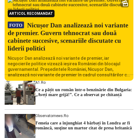
ARTICOL RECOMANDAT
Nicușor Dan analizează noi variante
FOTO
de premier. Guvern tehnocrat sau două
cabinete succesive, scenariile discutate cu
liderii politici
Nicușor Dan analizează noi variante de premier, iar
negocierile politice vizează ieșirea României din blocajul
guvernamental. Președintele României, Nicușor Dan,
analizează noi variante de premier în cadrul consultărilor cu
liderii politici. Ciprian Ciucu vorbește despre scenariul unui
A1.ro
guvern tehnocrat și despre posibilitatea a două cabinete
Ce a pățit un român într-o benzinărie din Bulgaria:
succesive. Nicușor Dan analizează noi variante de premier
„Aveți mare grijă!”. Ce a observat pe chitanță
România traversează […]
Observatornews.ro
Femeia care a înjunghiat 4 bărbați în Londra ar fi
româncă, susţine un martor citat de presa britanică