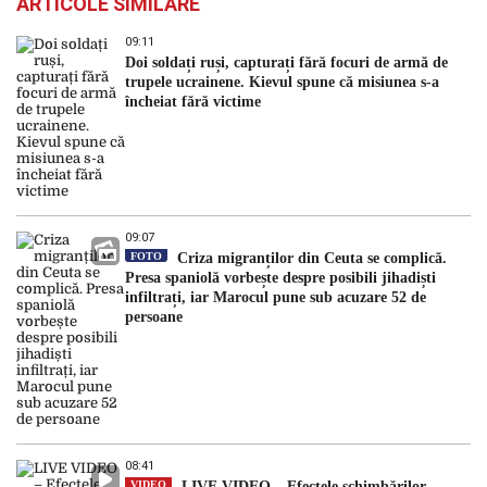
ARTICOLE SIMILARE
09:11
Doi soldați ruși, capturați fără focuri de armă de
trupele ucrainene. Kievul spune că misiunea s-a
încheiat fără victime
09:07
FOTO
Criza migranților din Ceuta se complică.
Presa spaniolă vorbește despre posibili jihadiști
infiltrați, iar Marocul pune sub acuzare 52 de
persoane
08:41
VIDEO
LIVE VIDEO – Efectele schimbărilor