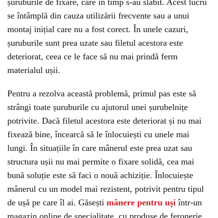
șuruburile de fixare, care în timp s-au slăbit. Acest lucru
se întâmplă din cauza utilizării frecvente sau a unui
montaj inițial care nu a fost corect. În unele cazuri,
șuruburile sunt prea uzate sau filetul acestora este
deteriorat, ceea ce le face să nu mai prindă ferm
materialul ușii.
Pentru a rezolva această problemă, primul pas este să
strângi toate șuruburile cu ajutorul unei șurubelnițe
potrivite. Dacă filetul acestora este deteriorat și nu mai
fixează bine, încearcă să le înlocuiești cu unele mai
lungi. În situațiile în care mânerul este prea uzat sau
structura ușii nu mai permite o fixare solidă, cea mai
bună soluție este să faci o nouă achiziție. Înlocuiește
mânerul cu un model mai rezistent, potrivit pentru tipul
de ușă pe care îl ai. Găsești
mânere pentru uși
într-un
magazin online de specialitate, cu produse de feronerie.