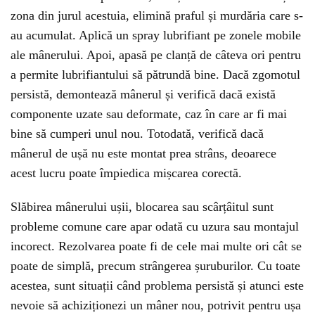
zona din jurul acestuia, elimină praful și murdăria care s-
au acumulat. Aplică un spray lubrifiant pe zonele mobile
ale mânerului. Apoi, apasă pe clanță de câteva ori pentru
a permite lubrifiantului să pătrundă bine. Dacă zgomotul
persistă, demontează mânerul și verifică dacă există
componente uzate sau deformate, caz în care ar fi mai
bine să cumperi unul nou. Totodată, verifică dacă
mânerul de ușă nu este montat prea strâns, deoarece
acest lucru poate împiedica mișcarea corectă.
Slăbirea mânerului ușii, blocarea sau scârțâitul sunt
probleme comune care apar odată cu uzura sau montajul
incorect. Rezolvarea poate fi de cele mai multe ori cât se
poate de simplă, precum strângerea șuruburilor. Cu toate
acestea, sunt situații când problema persistă și atunci este
nevoie să achiziționezi un mâner nou, potrivit pentru ușa