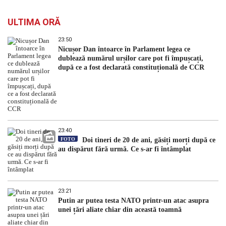
ULTIMA ORĂ
23:50
Nicușor Dan întoarce în Parlament legea ce
dublează numărul urșilor care pot fi împușcați,
după ce a fost declarată constituțională de CCR
23:40
FOTO
Doi tineri de 20 de ani, găsiți morți după ce
au dispărut fără urmă. Ce s-ar fi întâmplat
23:21
Putin ar putea testa NATO printr-un atac asupra
unei țări aliate chiar din această toamnă