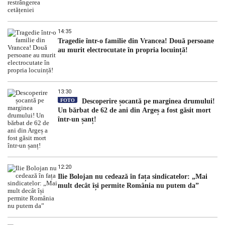
14:35
Tragedie într-o familie din Vrancea! Două persoane
au murit electrocutate în propria locuință!
13:30
FOTO
Descoperire șocantă pe marginea drumului!
Un bărbat de 62 de ani din Argeș a fost găsit mort
într-un șanț!
12:20
Ilie Bolojan nu cedează în fața sindicatelor: „Mai
mult decât își permite România nu putem da”