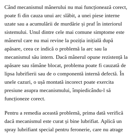
Când mecanismul mânerului nu mai funcționează corect,
poate fi din cauza unui arc slăbit, a unei piese interne
uzate sau a acumulării de murdărie și praf în interiorul
sistemului. Unul dintre cele mai comune simptome este
mânerul care nu mai revine la poziția inițială după
apăsare, ceea ce indică o problemă la arc sau la
mecanismul său intern. Dacă mânerul opune rezistență la
apăsare sau rămâne blocat, problema poate fi cauzată de
lipsa lubrifierii sau de o componentă internă defectă. În
unele cazuri, o ușă montată incorect poate exercita
presiune asupra mecanismului, împiedicându-l să
funcționeze corect.
Pentru a remedia această problemă, prima dată verifică
dacă mecanismul este curat și bine lubrifiat. Aplică un
spray lubrifiant special pentru feronerie, care nu atrage