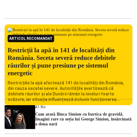
ARTICOL RECOMANDAT
Restricții la apă în 141 de localități din
România. Seceta severă reduce debitele
râurilor și pune presiune pe sistemul
energetic
Restricțiile la apă afectează 141 de localități din România,
din cauza secetei severe. Autoritățile avertizează că
debitele râurilor și ale Dunării rămân la niveluri foarte
scăzute, iar situația influențează inclusiv funcționarea
Centralei Nucleare de la Cernavodă. România se confruntă
A1.ro
cu una dintre cele mai dificile perioade din punct de vedere
Cum arată Ilinca Simion cu burtica de gravidă.
hidrologic din ultimii ani. Lipsa […]
Imagini rare cu soția lui George Simion, însărcinată
a doua oară