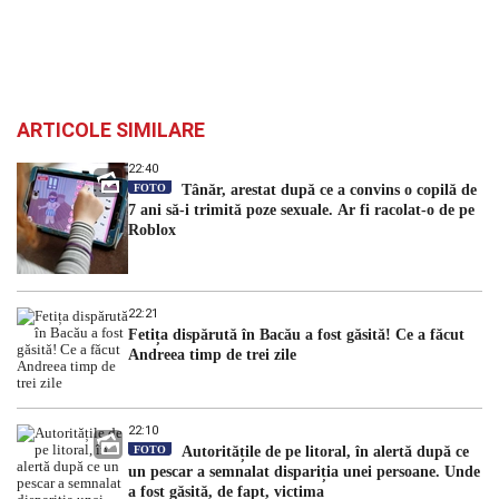
ARTICOLE SIMILARE
22:40
FOTO
Tânăr, arestat după ce a convins o copilă de
7 ani să-i trimită poze sexuale. Ar fi racolat-o de pe
Roblox
22:21
Fetița dispărută în Bacău a fost găsită! Ce a făcut
Andreea timp de trei zile
22:10
FOTO
Autoritățile de pe litoral, în alertă după ce
un pescar a semnalat dispariția unei persoane. Unde
a fost găsită, de fapt, victima