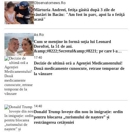
Observatornews.ro
Mărturia Andreei, fetiţa găsită după 3 zile de
căutări în Bacău: "Am fost în parc, apoi la o fetiţă
acasă"
As.ro
Cum se menţine în formă soţia lui Leonard
Doroftei, la 51 de ani.
&amp;#8222;Secretul&amp;#8221; pe care l-a
dezvăluit
17:40
Decizie de ultimă oră a Agenției Medicamentului!
Două medicamente cunoscute, retrase temporar de
la vânzare
14:40
Donald Trump lovește din nou în imigrație: ordin
pentru blocarea „turismului de naștere” și
restrângerea cetățeniei