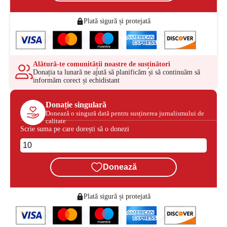
Plată sigură și protejată
Alătură-te comunității noastre de susținători
Donația ta lunară ne ajută să planificăm și să continuăm să
informăm corect și echidistant
Donație singulară
Donează o singură dată pentru susținerea jurnalismului de
calitate
Scrie suma pe care dorești să o donezi
Donează
Plată sigură și protejată