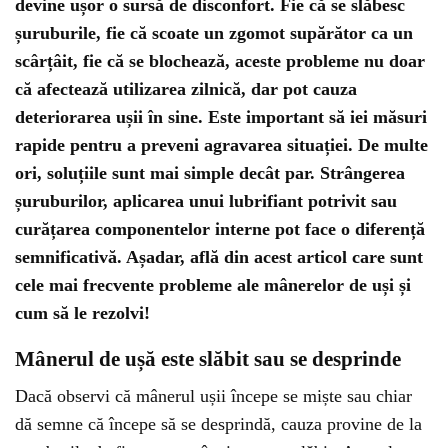
devine ușor o sursă de disconfort. Fie că se slăbesc
șuruburile, fie că scoate un zgomot supărător ca un
scârțâit, fie că se blochează, aceste probleme nu doar
că afectează utilizarea zilnică, dar pot cauza
deteriorarea ușii în sine. Este important să iei măsuri
rapide pentru a preveni agravarea situației. De multe
ori, soluțiile sunt mai simple decât par. Strângerea
șuruburilor, aplicarea unui lubrifiant potrivit sau
curățarea componentelor interne pot face o diferență
semnificativă. Așadar, află din acest articol care sunt
cele mai frecvente probleme ale mânerelor de uși și
cum să le rezolvi!
Mânerul de ușă este slăbit sau se desprinde
Dacă observi că mânerul ușii începe se miște sau chiar
dă semne că începe să se desprindă, cauza provine de la