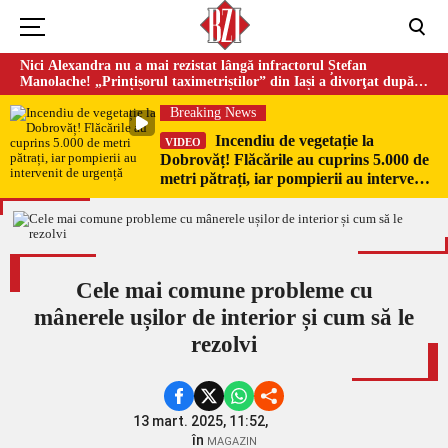
Nici Alexandra nu a mai rezistat lângă infractorul Ștefan
Manolache! „Prințișorul taximetriștilor” din Iași a divorţat după
doi ani de căsnicie
Breaking News
Incendiu de vegetație la
VIDEO
Dobrovăț! Flăcările au cuprins 5.000 de
metri pătrați, iar pompierii au intervenit
de urgență
Cele mai comune probleme cu
mânerele ușilor de interior și cum să le
rezolvi
13 mart. 2025, 11:52,
în
MAGAZIN