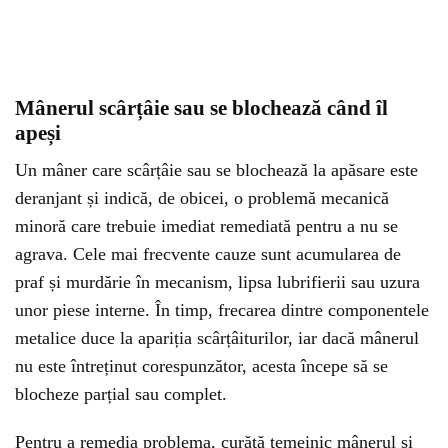
Mânerul scârțâie sau se blochează când îl
apeși
Un mâner care scârțâie sau se blochează la apăsare este
deranjant și indică, de obicei, o problemă mecanică
minoră care trebuie imediat remediată pentru a nu se
agrava. Cele mai frecvente cauze sunt acumularea de
praf și murdărie în mecanism, lipsa lubrifierii sau uzura
unor piese interne. În timp, frecarea dintre componentele
metalice duce la apariția scârțâiturilor, iar dacă mânerul
nu este întreținut corespunzător, acesta începe să se
blocheze parțial sau complet.
Pentru a remedia problema, curăță temeinic mânerul și