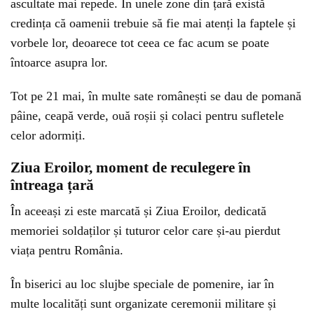
ascultate mai repede. În unele zone din țară există
credința că oamenii trebuie să fie mai atenți la faptele și
vorbele lor, deoarece tot ceea ce fac acum se poate
întoarce asupra lor.
Tot pe 21 mai, în multe sate românești se dau de pomană
pâine, ceapă verde, ouă roșii și colaci pentru sufletele
celor adormiți.
Ziua Eroilor, moment de reculegere în
întreaga țară
În aceeași zi este marcată și Ziua Eroilor, dedicată
memoriei soldaților și tuturor celor care și-au pierdut
viața pentru România.
În biserici au loc slujbe speciale de pomenire, iar în
multe localități sunt organizate ceremonii militare și