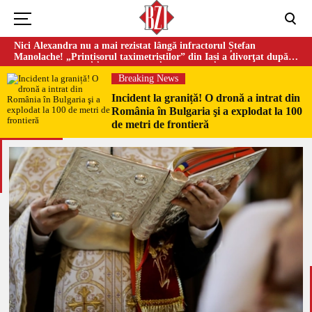
Nici Alexandra nu a mai rezistat lângă infractorul Ștefan
Manolache! „Prințișorul taximetriștilor” din Iași a divorţat după
doi ani de căsnicie
Breaking News
Incident la graniță! O dronă a intrat din
România în Bulgaria şi a explodat la 100
de metri de frontieră