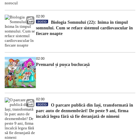
02:00
FOTO
Biologia Somnului (22): Inima în timpul
somnului. Cum se reface sistemul cardiovascular în
fiecare noapte
02:00
Premarul și pușca buclucașă
02:00
FOTO
O parcare publică din Iași, transformată în
parc auto de dezmembrări! De peste 9 ani, firma
încalcă legea fără să fie deranjată de nimeni