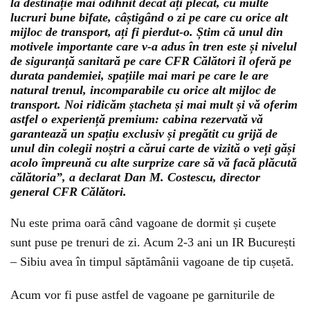
la destinație mai odihnit decât ați plecat, cu multe
lucruri bune bifate, câștigând o zi pe care cu orice alt
mijloc de transport, ați fi pierdut-o. Știm că unul din
motivele importante care v-a adus în tren este și nivelul
de siguranță sanitară pe care CFR Călători îl oferă pe
durata pandemiei, spațiile mai mari pe care le are
natural trenul, incomparabile cu orice alt mijloc de
transport. Noi ridicăm ștacheta și mai mult și vă oferim
astfel o experiență premium: cabina rezervată vă
garantează un spațiu exclusiv și pregătit cu grijă de
unul din colegii noștri a cărui carte de vizită o veți găși
acolo împreună cu alte surprize care să vă facă plăcută
călătoria”, a declarat Dan M. Costescu, director
general CFR Călători.
Nu este prima oară când vagoane de dormit și cușete
sunt puse pe trenuri de zi. Acum 2-3 ani un IR București
– Sibiu avea în timpul săptămânii vagoane de tip cușetă.
Acum vor fi puse astfel de vagoane pe garniturile de