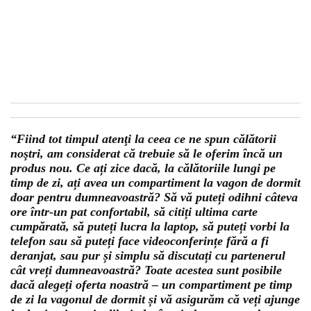
“Fiind tot timpul atenţi la ceea ce ne spun călătorii
noştri, am considerat că trebuie să le oferim încă un
produs nou. Ce ați zice dacă, la călătoriile lungi pe
timp de zi, ați avea un compartiment la vagon de dormit
doar pentru dumneavoastră? Să vă puteți odihni câteva
ore într-un pat confortabil, să citiți ultima carte
cumpărată, să puteți lucra la laptop, să puteți vorbi la
telefon sau să puteți face videoconferințe fără a fi
deranjat, sau pur și simplu să discutați cu partenerul
cât vreți dumneavoastră? Toate acestea sunt posibile
dacă alegeți oferta noastră – un compartiment pe timp
de zi la vagonul de dormit și vă asigurăm că veți ajunge