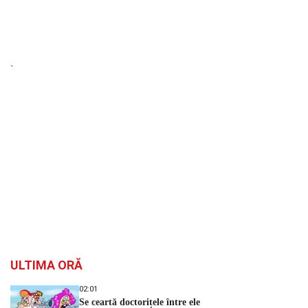
`
ULTIMA ORĂ
02:01
Se ceartă doctorițele între ele