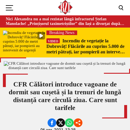
Nici Alexandra nu a mai rezistat lângă infractorul Ștefan
Manolache! „Prințișorul taximetriștilor” din Iași a divorţat după
doi ani de căsnicie
Breaking News
Incendiu de vegetație la
VIDEO
Dobrovăț! Flăcările au cuprins 5.000 de
metri pătrați, iar pompierii au intervenit
de urgență
CFR Călători introduce vagoane de
dormit sau cușetă și la trenuri de lungă
distanță care circulă ziua. Care sunt
tarifele