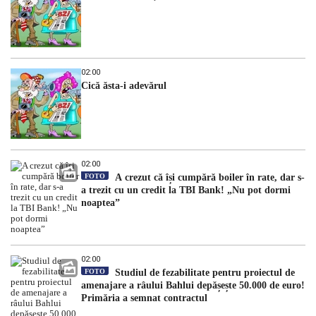
02:00
Cică ăsta-i adevărul
02:00
FOTO
A crezut că își cumpără boiler în rate, dar s-
a trezit cu un credit la TBI Bank! „Nu pot dormi
noaptea”
02:00
FOTO
Studiul de fezabilitate pentru proiectul de
amenajare a râului Bahlui depășește 50.000 de euro!
Primăria a semnat contractul