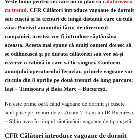
Veste bună pentru cei care au în plan să
călătorească
cu trenul
. CFR Călători introduce vagoane de dormit
sau cușetă și la trenuri de lungă distanță care circulă
ziua. Potrivit anunțului făcut de directorul
companiei, acestea vor fi introduse săptămâna
aceasta. Acesta mai spune că mulți oameni doresc să
se odihnească şi pe durata călătoriei sau vor să-și
rezerve o cabină în care să fie singuri. Conform
anunțului operatorului feroviar, primele vagoane vor
circula din 8 aprilie pe două trenuri de lung parcurs:
Iași – Timișoara și Baia Mare – București.
Nu este prima oară când vagoane de dormit și cușete
sunt puse pe trenuri de zi. Acum 2-3 ani un IR București
– Sibiu avea în timpul săptămânii vagoane de tip cușetă.
CFR Călători introduce vagoane de dormit