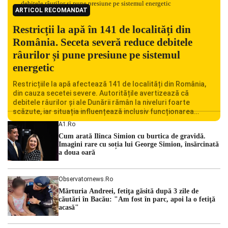
ARTICOL RECOMANDAT
Restricții la apă în 141 de localități din
România. Seceta severă reduce debitele
râurilor și pune presiune pe sistemul
energetic
Restricțiile la apă afectează 141 de localități din România,
din cauza secetei severe. Autoritățile avertizează că
debitele râurilor și ale Dunării rămân la niveluri foarte
scăzute, iar situația influențează inclusiv funcționarea
Centralei Nucleare de la Cernavodă. România se confruntă
A1.ro
cu una dintre cele mai dificile perioade din punct de vedere
Cum arată Ilinca Simion cu burtica de gravidă.
hidrologic din ultimii ani. Lipsa […]
Imagini rare cu soția lui George Simion, însărcinată
a doua oară
Observatornews.ro
Mărturia Andreei, fetiţa găsită după 3 zile de
căutări în Bacău: "Am fost în parc, apoi la o fetiţă
acasă"