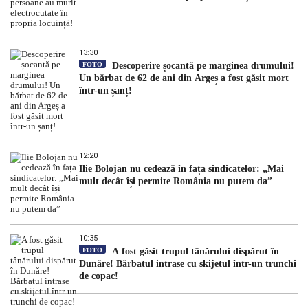
13:30
FOTO
Descoperire șocantă pe marginea drumului!
Un bărbat de 62 de ani din Argeș a fost găsit mort
într-un șanț!
12:20
Ilie Bolojan nu cedează în fața sindicatelor: „Mai
mult decât își permite România nu putem da”
10:35
FOTO
A fost găsit trupul tânărului dispărut în
Dunăre! Bărbatul intrase cu skijetul într-un trunchi
de copac!