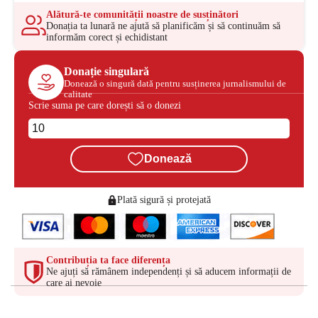
Alătură-te comunității noastre de susținători
Donația ta lunară ne ajută să planificăm și să continuăm să
informăm corect și echidistant
Donație singulară
Donează o singură dată pentru susținerea jurnalismului de
calitate
Scrie suma pe care dorești să o donezi
Donează
Plată sigură și protejată
Contribuția ta face diferența
Ne ajuți să rămânem independenți și să aducem informații de
care ai nevoie