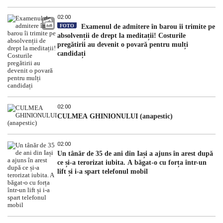
02:00
FOTO
Examenul de admitere în barou îi trimite pe
absolvenții de drept la meditații! Costurile
pregătirii au devenit o povară pentru mulți
candidați
02:00
CULMEA GHINIONULUI (anapestic)
02:00
Un tânăr de 35 de ani din Iași a ajuns în arest după
ce și-a terorizat iubita. A băgat-o cu forța într-un
lift și i-a spart telefonul mobil