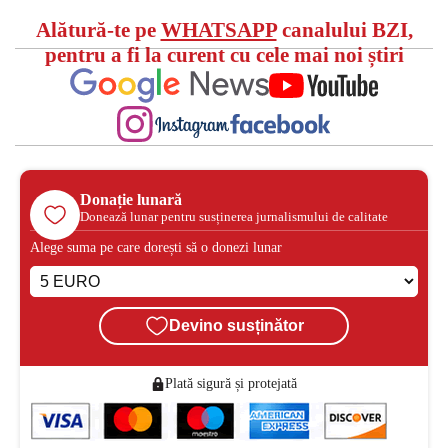
Alătură-te pe
WHATSAPP
canalului BZI,
pentru a fi la curent cu cele mai noi știri
Donație lunară
Donează lunar pentru susținerea jurnalismului de calitate
Alege suma pe care dorești să o donezi lunar
Devino susținător
Plată sigură și protejată