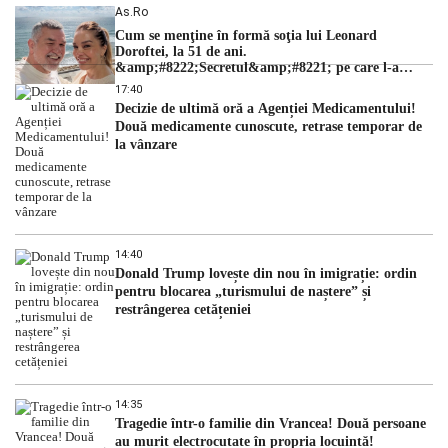
As.ro
Cum se menţine în formă soţia lui Leonard
Doroftei, la 51 de ani.
&amp;#8222;Secretul&amp;#8221; pe care l-a
dezvăluit
17:40
Decizie de ultimă oră a Agenției Medicamentului!
Două medicamente cunoscute, retrase temporar de
la vânzare
14:40
Donald Trump lovește din nou în imigrație: ordin
pentru blocarea „turismului de naștere” și
restrângerea cetățeniei
14:35
Tragedie într-o familie din Vrancea! Două persoane
au murit electrocutate în propria locuință!