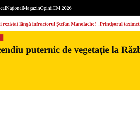
cal
Național
Magazin
Opinii
CM 2026
rezistat lângă infractorul Ștefan Manolache! „Prințișorul taximetri
s
endiu puternic de vegetație la Războ