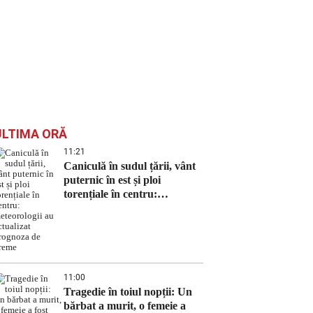
ULTIMA ORĂ
11:21
Caniculă în sudul țării, vânt
puternic în est și ploi
torențiale în centru:
meteorologii au actualizat
prognoza de vreme
11:00
Tragedie în toiul nopții: Un
bărbat a murit, o femeie a