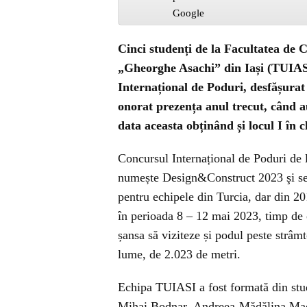
Cinci studenți de la Facultatea de Co
„Gheorghe Asachi” din Iași (TUIASI)
Internațional de Poduri, desfășurat 
onorat prezența anul trecut, când au
data aceasta obținând și locul I în 
Concursul Internațional de Poduri de 
numește Design&Construct 2023 şi se a
pentru echipele din Turcia, dar din 20
în perioada 8 – 12 mai 2023, timp de o
șansa să viziteze și podul peste strâ
lume, de 2.023 de metri.
Echipa TUIASI a fost formată din stu
Mihai Bodnar, Andreea-Mădălina Maco