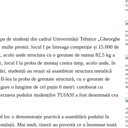
ipa de studenți din cadrul Universității Tehnice „Gheorghe
i multe premii: locul I pe întreaga competiție și 15.000 de
nță, acolo unde structura cu o greutate de numai 82,5 kg a
ne, locul I la proba de montaj contra timp, acolo unde, în
ri, studenții au reușit să asambleze structura metalică
 II-lea la proba de greutate structură, cu o greutate de
igure o lungime de cel puțin 6 metri: coroborat cu
roiectarea podului studenților TUIASI a fost desemnată cea
vând loc o demonstrație practică a asamblării podului în
nstalații. Mai mult, tinerii au povestit ce a însemnat toată