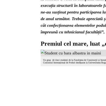
execuția structurii în laboratoarele 
ne-au susținut pentru participarea la
de anul următor. Trebuie apreciată și
cât confecționarea elementelor podulu
împreună cu tehnicianul facultății”, 
Premiul cel mare, luat „
Un grup de cinci studenți de la Facultatea de Construcții și Instal
Concursul Internațional de Poduri desfășurat la Universitatea Boga