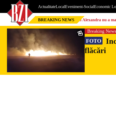
Actualitate
Local
Eveniment-Social
Economic Lo
BREAKING NEWS
Nici Alexandra nu a mai 
Breaking New
Inc
FOTO
flăcări