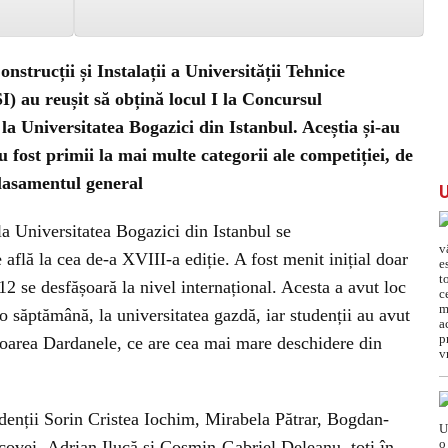
nstrucții și Instalații a Universității Tehnice
 au reușit să obțină locul I la Concursul
la Universitatea Bogazici din Istanbul. Aceștia și-au
 fost primii la mai multe categorii ale competiției, de
clasamentul general
la Universitatea Bogazici din Istanbul se
flă la cea de-a XVIII-a ediție. A fost menit inițial doar
12 se desfășoară la nivel internațional. Acesta a avut loc
 săptămână, la universitatea gazdă, iar studenții au avut
mtoarea Dardanele, ce are cea mai mare deschidere din
denții Sorin Cristea Iochim, Mirabela Pătrar, Bogdan-
vei, Adrian Ilucă și Cosmin-Gabriel Deleanu, toți în