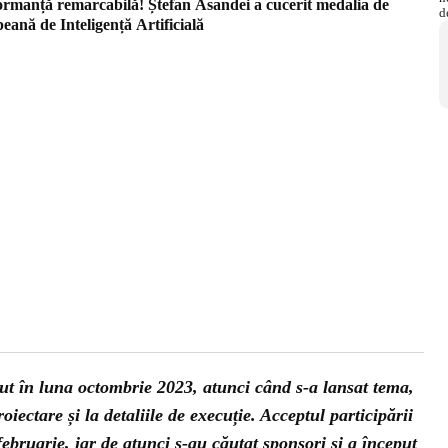
formanță remarcabilă! Ștefan Asandei a cucerit medalia de
eană de Inteligență Artificială
ut în luna octombrie 2023, atunci când s-a lansat tema,
oiectare și la detaliile de execuție. Acceptul participării
februarie, iar de atunci s-au căutat sponsori și a început