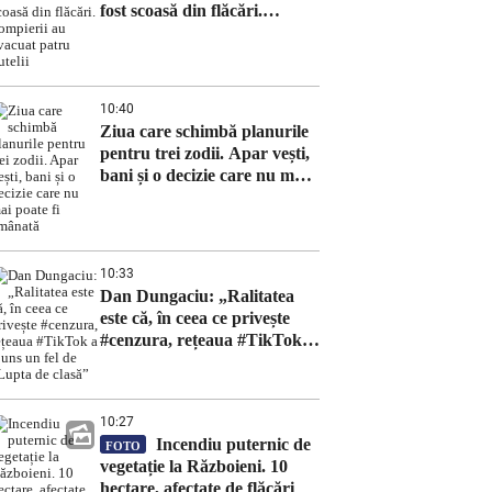
fost scoasă din flăcări.
Pompierii au evacuat patru
butelii
10:40
Ziua care schimbă planurile
pentru trei zodii. Apar vești,
bani și o decizie care nu mai
poate fi amânată
10:33
Dan Dungaciu: „Ralitatea
este că, în ceea ce privește
#cenzura, rețeaua #TikTok a
ajuns un fel de „Lupta de
clasă”
10:27
Incendiu puternic de
FOTO
vegetație la Războieni. 10
hectare, afectate de flăcări