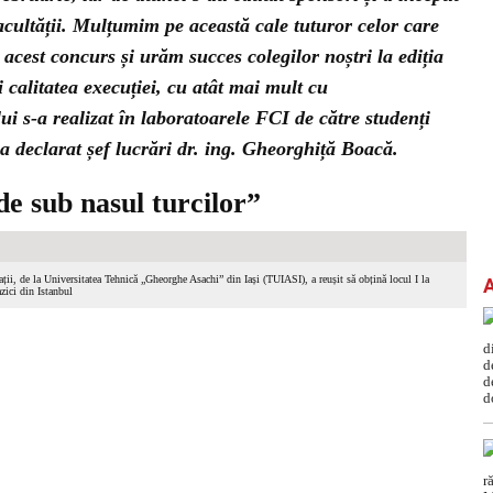
facultății. Mulțumim pe această cale tuturor celor care
 acest concurs și urăm succes colegilor noștri la ediția
 calitatea execuției, cu atât mai mult cu
i s-a realizat în laboratoarele FCI de către studenți
a declarat șef lucrări dr. ing. Gheorghiță Boacă.
de sub nasul turcilor”
ații, de la Universitatea Tehnică „Gheorghe Asachi” din Iași (TUIASI), a reușit să obțină locul I la
zici din Istanbul