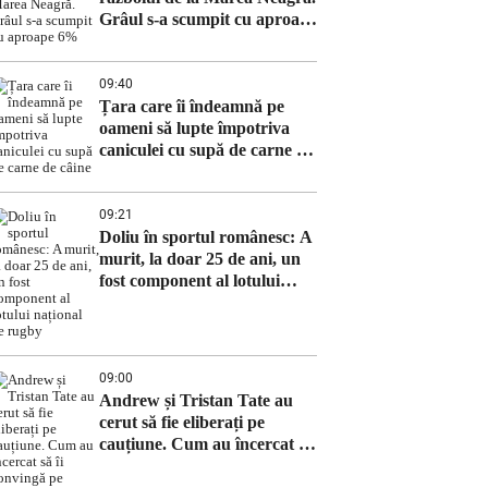
Grâul s-a scumpit cu aproape
6%
09:40
Țara care îi îndeamnă pe
oameni să lupte împotriva
caniculei cu supă de carne de
câine
09:21
Doliu în sportul românesc: A
murit, la doar 25 de ani, un
fost component al lotului
național de rugby
09:00
Andrew și Tristan Tate au
cerut să fie eliberați pe
cauțiune. Cum au încercat să
îi convingă pe judecători că
nu vor fugi din SUA