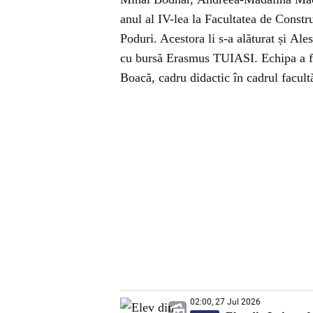
anul al IV-lea la Facultatea de Constru
Poduri. Acestora li s-a alăturat și Ale
cu bursă Erasmus TUIASI. Echipa a fos
Boacă, cadru didactic în cadrul facultă
02:00, 27 Jul 2026