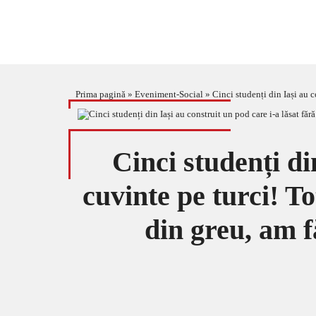
Prima pagină
»
Eveniment-Social
»
Cinci studenți din Iași au con
Cinci studenți di
cuvinte pe turci! T
din greu, am 