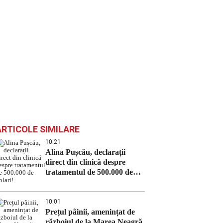
ARTICOLE SIMILARE
10:21
Alina Pușcău, declarații
direct din clinică despre
tratamentul de 500.000 de
dolari!
10:01
Prețul pâinii, amenințat de
războiul de la Marea Neagră.