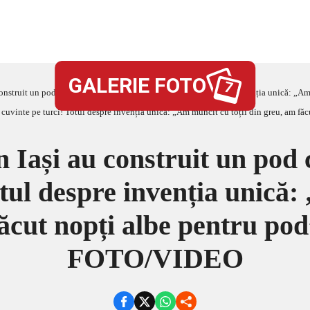
GALERIE FOTO
7
struit un pod care i-a lăsat fără cuvinte pe turci! Totul despre invenția unică: „Am muncit cu 
n Iași au construit un pod c
otul despre invenția unică:
făcut nopți albe pentru 
FOTO/VIDEO