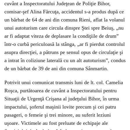
cuvânt a Inspectoratului Judeţean de Poliţie Bihor,
comisar-şef Alina Fărcuţa, accidentul s-a produs după ce
un bărbat de 64 de ani din comuna Rieni, aflat la volanul
unui autoturism care circula dinspre Ştei spre Beiuş, „nu
ar fi adaptat viteza de deplasare la condiţiile de drum”
într-o curbă periculoasă la stânga, „ar fi pierdut controlul
asupra direcţiei, a pătruns pe sensul opus de circulaţie şi
a intrat în coliziune laterală cu un alt autoturism”, condus
de un bărbat de 39 de ani din comuna Sânmartin.
Potrivit unui comunicat transmis luni de lt. col. Camelia
Roşca, purtătoarea de cuvânt a Inspectoratului pentru
Situaţii de Urgenţă Crişana al judeţului Bihor, în urma
impactului, şoferul maşinii lovite precum şi cei patru
pasageri, o femeie şi trei minore, au suferit leziuni
uşoare. Victimele au fost preluate de echipaje ale