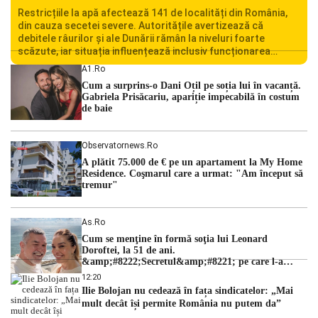
Restricțiile la apă afectează 141 de localități din România,
din cauza secetei severe. Autoritățile avertizează că
debitele râurilor și ale Dunării rămân la niveluri foarte
scăzute, iar situația influențează inclusiv funcționarea
Centralei Nucleare de la Cernavodă. România se confruntă
A1.ro
cu una dintre cele mai dificile perioade din punct de vedere
Cum a surprins-o Dani Oțil pe soția lui în vacanță.
hidrologic din ultimii ani. Lipsa […]
Gabriela Prisăcariu, apariție impecabilă în costum
de baie
Observatornews.ro
A plătit 75.000 de € pe un apartament la My Home
Residence. Coşmarul care a urmat: "Am început să
tremur"
As.ro
Cum se menţine în formă soţia lui Leonard
Doroftei, la 51 de ani.
&amp;#8222;Secretul&amp;#8221; pe care l-a
dezvăluit
12:20
Ilie Bolojan nu cedează în fața sindicatelor: „Mai
mult decât își permite România nu putem da”