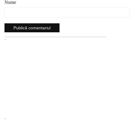
Nume
`
`