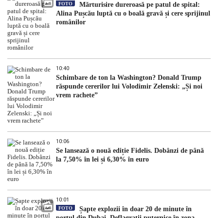
FOTO
Mărturisire dureroasă pe patul de spital:
Alina Pușcău luptă cu o boală gravă și cere sprijinul
românilor
10:40
Schimbare de ton la Washington? Donald Trump
răspunde cererilor lui Volodimir Zelenski: „Și noi
vrem rachete”
10:06
Se lansează o nouă ediție Fidelis. Dobânzi de până
la 7,50% în lei și 6,30% în euro
10:01
FOTO
Șapte explozii în doar 20 de minute în
portul din Dubai. Deflagrații puternice în zona