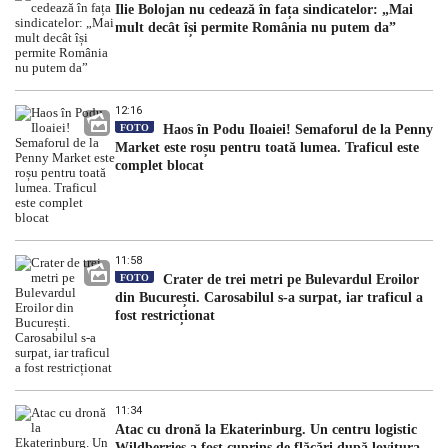
Ilie Bolojan nu cedează în fața sindicatelor: „Mai
mult decât își permite România nu putem da”
12:16
FOTO
Haos în Podu Iloaiei! Semaforul de la Penny
Market este roșu pentru toată lumea. Traficul este
complet blocat
11:58
FOTO
Crater de trei metri pe Bulevardul Eroilor
din București. Carosabilul s-a surpat, iar traficul a
fost restricționat
11:34
Atac cu dronă la Ekaterinburg. Un centru logistic
Wildberries a fost cuprins de flăcări după lovitura