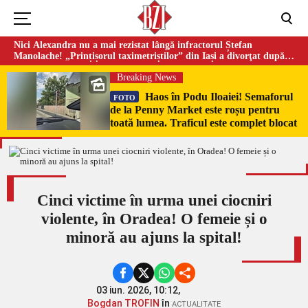
Nici Alexandra nu a mai rezistat lângă infractorul Ștefan
Manolache! „Prințișorul taximetriștilor” din Iași a divorţat după
doi ani de căsnicie
Breaking News
Haos în Podu Iloaiei! Semaforul
FOTO
de la Penny Market este roșu pentru
toată lumea. Traficul este complet blocat
Cinci victime în urma unei ciocniri
violente, în Oradea! O femeie și o
minoră au ajuns la spital!
03 iun. 2026, 10:12,
Bogdan TROFIN
în
ACTUALITATE