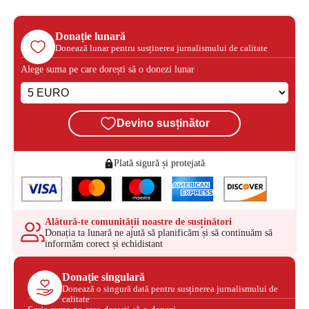
Donație lunară
Donează lunar pentru susținerea jurnalismului de calitate
Alege suma pe care dorești să o donezi lunar
Devino susținător
Plată sigură și protejată
Alătură-te comunității noastre de susținători
Donația ta lunară ne ajută să planificăm și să continuăm să
informăm corect și echidistant
Donație singulară
Donează o singură dată pentru susținerea jurnalismului de
calitate