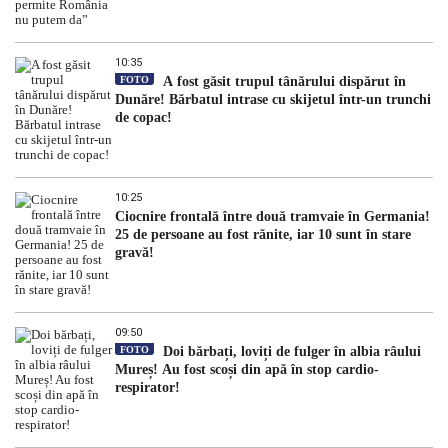
10:35
FOTO
A fost găsit trupul tânărului dispărut în
Dunăre! Bărbatul intrase cu skijetul într-un trunchi
de copac!
10:25
Ciocnire frontală între două tramvaie în Germania!
25 de persoane au fost rănite, iar 10 sunt în stare
gravă!
09:50
FOTO
Doi bărbați, loviți de fulger în albia râului
Mureș! Au fost scoși din apă în stop cardio-
respirator!