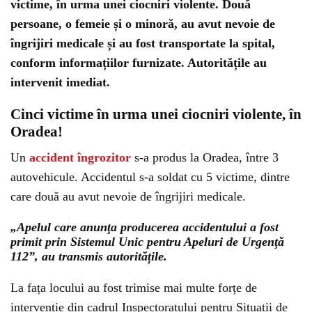
victime, în urma unei ciocniri violente. Două
persoane, o femeie și o minoră, au avut nevoie de
îngrijiri medicale și au fost transportate la spital,
conform informațiilor furnizate. Autoritățile au
intervenit imediat.
Cinci victime în urma unei ciocniri violente, în
Oradea!
Un
accident îngrozitor
s-a produs la Oradea, între 3
autovehicule. Accidentul s-a soldat cu 5 victime, dintre
care două au avut nevoie de îngrijiri medicale.
„Apelul care anunţa producerea accidentului a fost
primit prin Sistemul Unic pentru Apeluri de Urgenţă
112”, au transmis autoritățile.
La fața locului au fost trimise mai multe forțe de
intervenție din cadrul Inspectoratului pentru Situații de