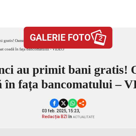
GALERIE FOTO
2
bani gratis! Oamenii au format coadă în fața bancomatului – VIDEO
ănci au primit bani gratis
ă în fața bancomatului – 
03 feb. 2025, 15:23,
Redacția BZI
în
ACTUALITATE