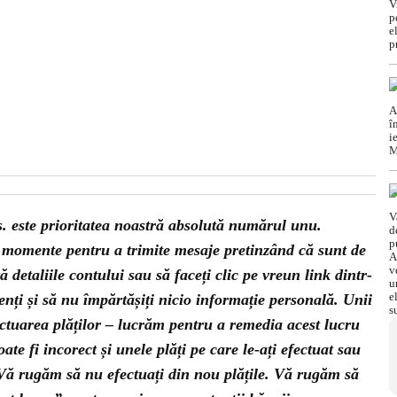
s. este prioritatea noastră absolută numărul unu.
e momente pentru a trimite mesaje pretinzând că sunt de
detaliile contului sau să faceți clic pe vreun link dintr-
enți și să nu împărtășiți nicio informație personală. Unii
ectuarea plăților – lucrăm pentru a remedia acest lucru
ate fi incorect și unele plăți pe care le-ați efectuat sau
. Vă rugăm să nu efectuați din nou plățile. Vă rugăm să