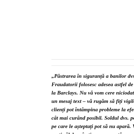
„Păstrarea în siguranță a banilor dv
Fraudatorii folosesc adesea astfel d
la Barclays. Nu vă vom cere niciodată 
un mesaj text – vă rugăm să fiți vigil
clienți pot întâmpina probleme la ef
cât mai curând posibil. Soldul dvs. po
pe care le așteptați pot să nu apară