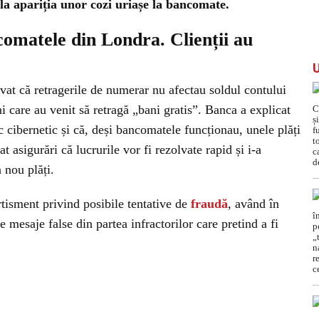
s la apariția unor cozi uriașe la bancomate.
omatele din Londra. Clienții au
rvat că retragerile de numerar nu afectau soldul contului
ni care au venit să retragă „bani gratis”. Banca a explicat
c cibernetic și că, deși bancomatele funcționau, unele plăți
t asigurări că lucrurile vor fi rezolvate rapid și i-a
n nou plăți.
rtisment privind posibile tentative de
fraudă
, având în
 mesaje false din partea infractorilor care pretind a fi