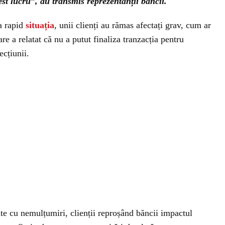
st lucru”, au transmis reprezentanții băncii.
va rapid
situația
, unii clienți au rămas afectați grav, cum ar
re a relatat că nu a putut finaliza tranzacția pentru
ecțiunii.
te cu nemulțumiri, clienții reproșând băncii impactul