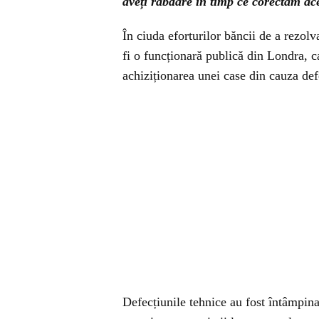
aveți răbdare în timp ce corectăm ace
În ciuda eforturilor băncii de a rezol
fi o funcționară publică din Londra, ca
achiziționarea unei case din cauza def
Defecțiunile tehnice au fost întâmpina