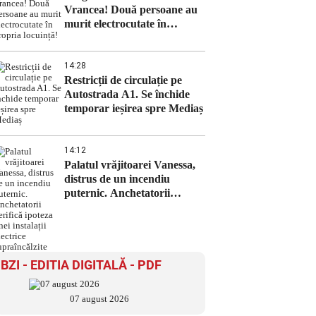
Vrancea! Două persoane au
murit electrocutate în
propria locuință!
14:28
Restricții de circulație pe
Autostrada A1. Se închide
temporar ieșirea spre Mediaș
14:12
Palatul vrăjitoarei Vanessa,
distrus de un incendiu
puternic. Anchetatorii
verifică ipoteza unei instalații
electrice supraîncălzite
BZI - EDITIA DIGITALĂ - PDF
07 august 2026