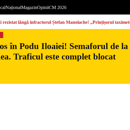
cal
Național
Magazin
Opinii
CM 2026
rezistat lângă infractorul Ștefan Manolache! „Prințișorul taximetri
s
s în Podu Iloaiei! Semaforul de la
ea. Traficul este complet blocat