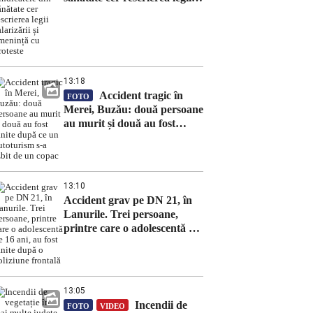
salarizării și amenință cu
proteste
13:18
Accident tragic în
FOTO
Merei, Buzău: două persoane
au murit și două au fost
rănite după ce un autoturism
s-a izbit de un copac
13:10
Accident grav pe DN 21, în
Lanurile. Trei persoane,
printre care o adolescentă de
16 ani, au fost rănite după o
coliziune frontală
13:05
Incendii de
FOTO
VIDEO