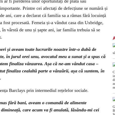
m ar fi pierderea unor oportunități de plată sau
 importante. Printre cei afectați de defecțiune se numără și
de ani, care a declarat că familia sa a rămas fără locuință
 a fost procesată. Femeia și-a vândut casa din Uxbridge,
 în vârstă de unu și șapte ani, iar familia trebuia să se
x.
i și aveam toate lucrurile noastre într-o dubă de
te, în jurul orei unu, avocatul meu a sunat și a spus că
utem finaliza vânzarea. Așa că ne-am vândut casa –
t finaliza cealaltă parte a vânzării, așa că suntem, în
.
ența Barclays prin intermediul rețelelor sociale.
ămas fără bani, aveam o comandă de alimente
 dimineață, care acum va fi anulată, lăsându-mi cei