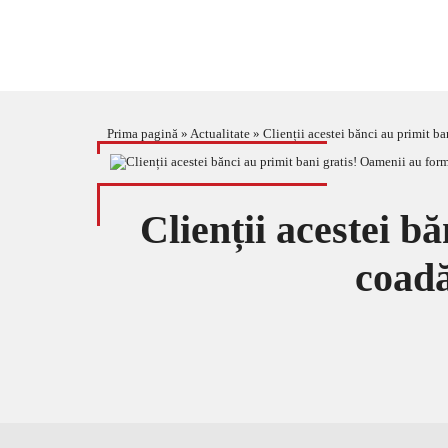
Prima pagină
»
Actualitate
»
Clienții acestei bănci au primit 
Clienții acestei b
coad