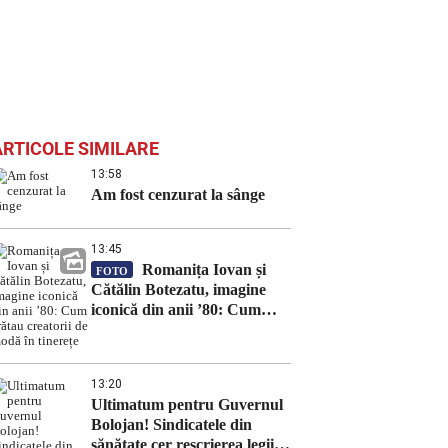
ARTICOLE SIMILARE
13:58
Am fost cenzurat la sânge
13:45
Romanița Iovan și
FOTO
Cătălin Botezatu, imagine
iconică din anii ’80: Cum
arătau creatorii de modă în
tinerețe
13:20
Ultimatum pentru Guvernul
Bolojan! Sindicatele din
sănătate cer rescrierea legii