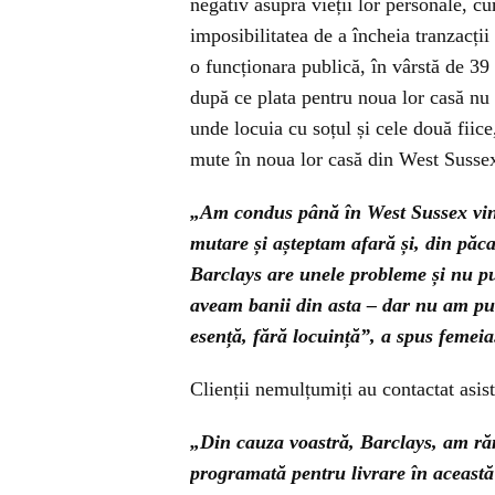
negativ asupra vieții lor personale, cu
imposibilitatea de a încheia tranzacții
o funcționara publică, în vârstă de 39 
după ce plata pentru noua lor casă nu
unde locuia cu soțul și cele două fiice,
mute în noua lor casă din West Susse
„Am condus până în West Sussex viner
mutare și așteptam afară și, din păca
Barclays are unele probleme și nu p
aveam banii din asta – dar nu am putu
esență, fără locuință”, a spus femeia
Clienții nemulțumiți au contactat asist
„Din cauza voastră, Barclays, am r
programată pentru livrare în această