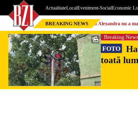
Actualitate
Local
Eveniment-Social
Economic Lo
BREAKING NEWS
Nici Alexandra nu a mai 
Breaking New
Hao
FOTO
toată lum