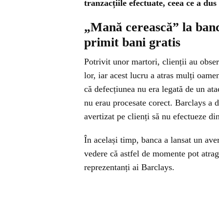
tranzacțiile efectuate, ceea ce a du
„Mană cerească” la banc
primit bani gratis
Potrivit unor martori, clienții au obse
lor, iar acest lucru a atras mulți oame
că defecțiunea nu era legată de un ata
nu erau procesate corect. Barclays a da
avertizat pe clienți să nu efectueze di
În același timp, banca a lansat un ave
vedere că astfel de momente pot atrage
reprezentanți ai Barclays.