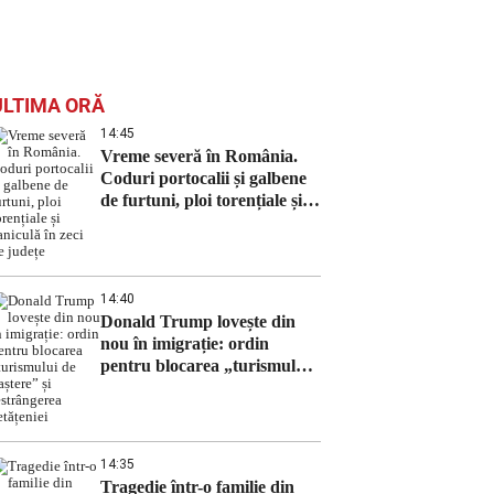
ULTIMA ORĂ
14:45
Vreme severă în România.
Coduri portocalii și galbene
de furtuni, ploi torențiale și
caniculă în zeci de județe
14:40
Donald Trump lovește din
nou în imigrație: ordin
pentru blocarea „turismului
de naștere” și restrângerea
cetățeniei
14:35
Tragedie într-o familie din