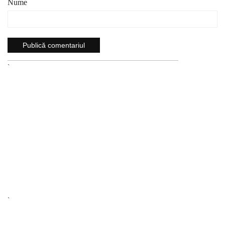
Nume
`
`