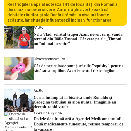
Restricțiile la apă afectează 141 de localități din România,
din cauza secetei severe. Autoritățile avertizează că
debitele râurilor și ale Dunării rămân la niveluri foarte
scăzute, iar situația influențează inclusiv funcționarea
Centralei Nucleare de la Cernavodă. România se confruntă
A1.ro
cu una dintre cele mai dificile perioade din punct de vedere
Nelu Vlad, solistul trupei Azur, nevoit să își vândă
hidrologic din ultimii ani. Lipsa […]
terenul din Băile Tușnad. Cât cere pe el: „Timpul
nu îmi mai permite”
Observatornews.ro
Cât de periculoase sunt jucăriile "squishy" pentru
sănătatea copiilor. Avertismentul toxicologilor
As.ro
Ce s-a întâmplat la biserica unde Ronaldo şi
Georgina trebuiau să aibă nunta. Imaginile au
devenit rapid virale
17:40, 07 Aug 2026
Decizie de ultimă oră a Agenției Medicamentului!
Două medicamente cunoscute, retrase temporar de
la vânzare