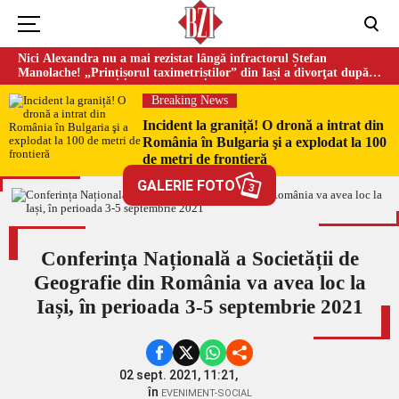
Nici Alexandra nu a mai rezistat lângă infractorul Ștefan
Manolache! „Prințișorul taximetriștilor” din Iași a divorţat după
doi ani de căsnicie
Breaking News
Incident la graniță! O dronă a intrat din
România în Bulgaria şi a explodat la 100
de metri de frontieră
GALERIE FOTO
3
Conferința Națională a Societății de
Geografie din România va avea loc la
Iași, în perioada 3-5 septembrie 2021
02 sept. 2021, 11:21,
în
EVENIMENT-SOCIAL