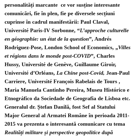
personalități marcante ce vor susține interesante
comunicări, fie în plen, fie pe diversele secțiuni
cuprinse în cadrul manifestării:
Paul Claval
,
Université Paris-IV Sorbonne, “
L’approche culturelle
en géographie: un état de la question
”,
Andrés
Rodriguez-Pose
, London School of Economics, „
Villes
et régions dans le monde post-COVID
”,
Charles
Hussy
, Université de Genève,
Guillaume Giroir
,
Université d’Orléans,
La Chine post-Covid,
Jean-Paul
Carriere
, Université François Rabelais de Tours ,
Maria Manuela Cantinho Pereira, Museu Histórico e
Etnográfico da Sociedade de Geografia de Lisboa etc.
Generalul dr. Ștefan Danilă, fost Sef al Statului
Major General al Armatei Române în perioada 2011-
2015 va prezenta o interesantă comunicare cu tema
Realități militare și perspective geopolitice după