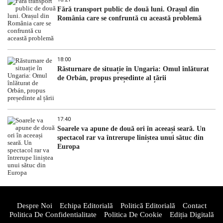
Fără transport public de două luni. Orașul din
România care se confruntă cu această problemă
18:00
Răsturnare de situație în Ungaria: Omul înlăturat
de Orbán, propus președinte al țării
17:40
Soarele va apune de două ori în aceeași seară. Un
spectacol rar va întrerupe liniștea unui sătuc din
Europa
Despre Noi
Echipa Editorială
Politică Editorială
Contact
Politica De Confidentialitate
Politica De Cookie
Ediția Digitală