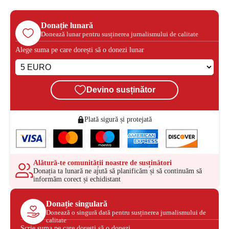
Donație lunară
Donează lunar pentru susținerea jurnalismului de calitate
Alege suma pe care dorești să o donezi lunar
Devino susținător
Plată sigură și protejată
Alătură-te comunității noastre de susținători
Donația ta lunară ne ajută să planificăm și să continuăm să
informăm corect și echidistant
Donație singulară
Donează o singură dată pentru susținerea jurnalismului de
calitate
Scrie suma pe care dorești să o donezi