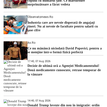
copilul cu numărul șase. Ce mărturisire
surprinzătoare a făcut vedeta
Observatornews.ro
Industria care are nevoie disperată de angajaţi
tineri. Nu ai nevoie de facultate pentru salarii cu
şase cifre
As.ro
Ce nu mănâncă niciodată David Popovici, pentru a
se menţine într-o formă fizică perfectă
17:40, 07 Aug 2026
Decizie de ultimă oră a Agenției Medicamentului!
Două medicamente cunoscute, retrase temporar de
la vânzare
14:40, 07 Aug 2026
Donald Trump lovește din nou în imigrație: ordin