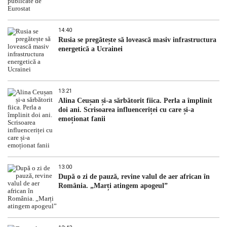
14:40
Rusia se pregătește să lovească masiv infrastructura
energetică a Ucrainei
13:21
Alina Ceușan și-a sărbătorit fiica. Perla a împlinit
doi ani. Scrisoarea influenceriței cu care și-a
emoționat fanii
13:00
După o zi de pauză, revine valul de aer african în
România. „Marți atingem apogeul”