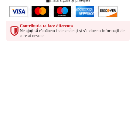
Plată sigură și protejată
Contribuția ta face diferența
Ne ajuți să rămânem independenți și să aducem informații de
care ai nevoie