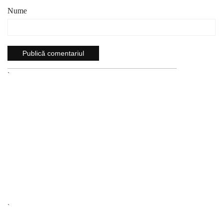
Nume
`
`