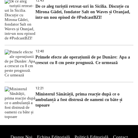
12:43
De ce aleg turiștii retreat-uri în Sicilia. Discuție cu
Mirona Gâdei, fondator Salt on Waves și Oranjad,
intr-un nou episod de #PodcastBZI!
12:40
Primele efecte ale operațiunii de pe Dunăre: Apa a
crescut cu 8 cm peste prognoză. Ce urmează
12:21
Ministerul Sănătății, prima reacție după ce o
ambulanță a fost distrusă de oameni cu bâte și
topoare
Despre Noi
Echipa Editorială
Politică Editorială
Contact