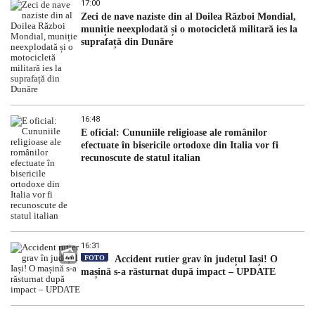
17:00
Zeci de nave naziste din al Doilea Război Mondial,
muniție neexplodată și o motocicletă militară ies la
suprafață din Dunăre
16:48
E oficial: Cununiile religioase ale românilor
efectuate în bisericile ortodoxe din Italia vor fi
recunoscute de statul italian
16:31
FOTO
Accident rutier grav în județul Iași! O
mașină s-a răsturnat după impact – UPDATE