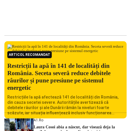
ARTICOL RECOMANDAT
Restricții la apă în 141 de localități din
România. Seceta severă reduce debitele
râurilor și pune presiune pe sistemul
energetic
Restricțiile la apă afectează 141 de localități din România,
din cauza secetei severe. Autoritățile avertizează că
debitele râurilor și ale Dunării rămân la niveluri foarte
scăzute, iar situația influențează inclusiv funcționarea
Centralei Nucleare de la Cernavodă. România se confruntă
A1.ro
cu una dintre cele mai dificile perioade din punct de vedere
Laura Cosoi abia a născut, dar visează deja la
hidrologic din ultimii ani. Lipsa […]