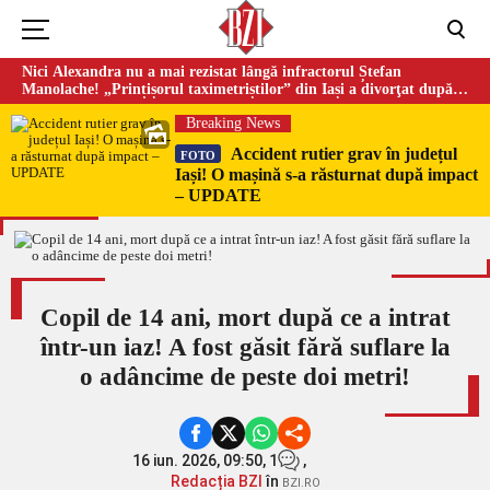
Nici Alexandra nu a mai rezistat lângă infractorul Ștefan
Manolache! „Prințișorul taximetriștilor” din Iași a divorţat după
doi ani de căsnicie
Breaking News
Accident rutier grav în județul
FOTO
Iași! O mașină s-a răsturnat după impact
– UPDATE
Copil de 14 ani, mort după ce a intrat
într-un iaz! A fost găsit fără suflare la
o adâncime de peste doi metri!
16 iun. 2026, 09:50,
1
,
Redacția BZI
în
BZI.RO