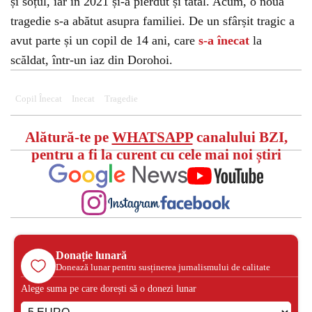
și soțul, iar în 2021 și-a pierdut și tatăl. Acum, o nouă
tragedie s-a abătut asupra familiei. De un sfârșit tragic a
avut parte și un copil de 14 ani, care
s-a înecat
la
scăldat, într-un iaz din Dorohoi.
Copil Înecat
Inecat
Tragedie
Alătură-te pe
WHATSAPP
canalului BZI,
pentru a fi la curent cu cele mai noi știri
Donație lunară
Donează lunar pentru susținerea jurnalismului de calitate
Alege suma pe care dorești să o donezi lunar