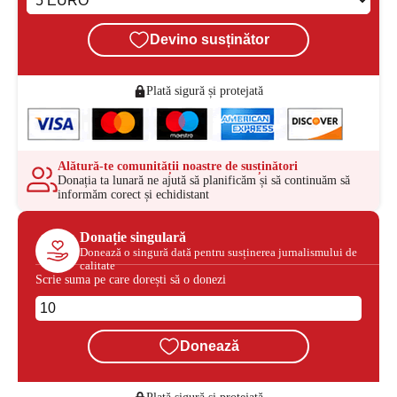
Devino susținător
Plată sigură și protejată
Alătură-te comunității noastre de susținători
Donația ta lunară ne ajută să planificăm și să continuăm să
informăm corect și echidistant
Donație singulară
Donează o singură dată pentru susținerea jurnalismului de
calitate
Scrie suma pe care dorești să o donezi
Donează