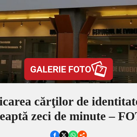
GALERIE FOTO
7
icarea cărţilor de identita
teaptă zeci de minute – F