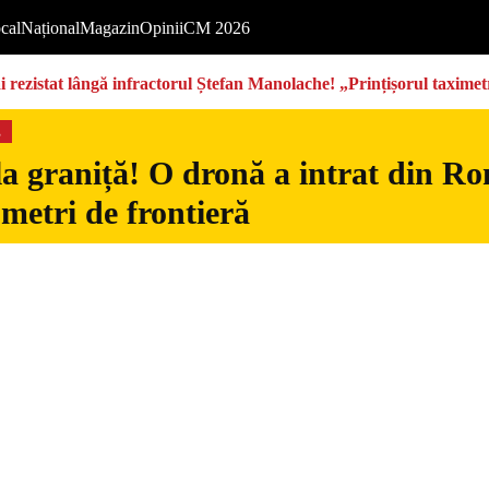
cal
Național
Magazin
Opinii
CM 2026
rezistat lângă infractorul Ștefan Manolache! „Prințișorul taximetri
s
la graniță! O dronă a intrat din Ro
 metri de frontieră