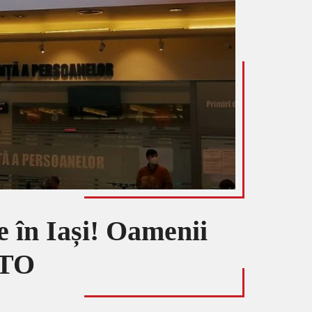
te în Iași! Oamenii
OTO