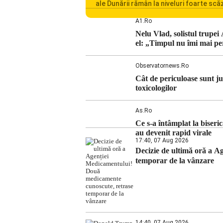
ale Dunării rămân la niveluri foarte scă
iar situația influențează inclusiv funcț
Centralei Nucleare de la Cernavodă. R
A1.ro
se confruntă cu una dintre cele mai difi
Nelu Vlad, solistul trupei
perioade din punct de vedere hidrologi
el: „Timpul nu îmi mai pe
ultimii ani. Lipsa […]
Observatornews.ro
Cât de periculoase sunt ju
toxicologilor
As.ro
Ce s-a întâmplat la biser
au devenit rapid virale
17:40, 07 Aug 2026
Decizie de ultimă oră a 
temporar de la vânzare
14:40, 07 Aug 2026