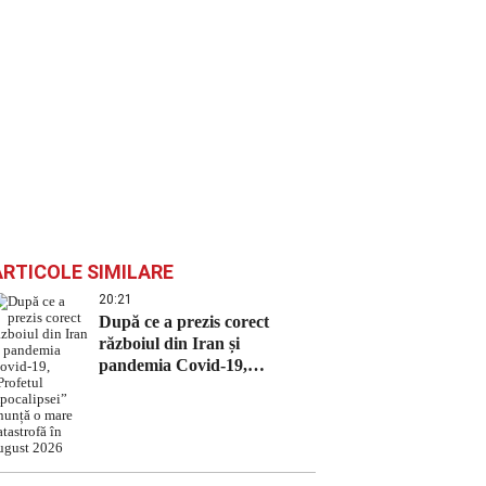
ARTICOLE SIMILARE
20:21
După ce a prezis corect
războiul din Iran și
pandemia Covid-19,
„Profetul Apocalipsei”
anunță o mare catastrofă în
august 2026