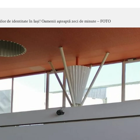
rţilor de identitate în Iași! Oamenii aşteaptă zeci de minute – FOTO