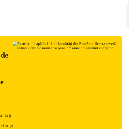
 de
ne
alități
rilor și