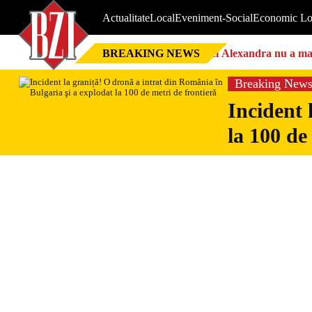
Actualitate
Local
Eveniment-Social
Economic Lo
BREAKING NEWS
Nici Alexandra nu a mai 
Breaking New
Incident 
la 100 de