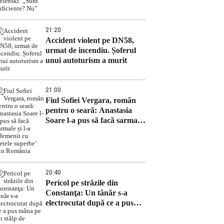
Zelenski: „Sunt suficiente?
Nu”
21:20
Accident violent pe DN58,
urmat de incendiu. Șoferul
unui autoturism a murit
21:00
Fiul Sofiei Vergara, român
pentru o seară: Anastasia
Soare l-a pus să facă sarmale
și l-a ademenit cu ‘fetele
superbe’ din România
20:40
Pericol pe străzile din
Constanţa: Un tânăr s-a
electrocutat după ce a pus
mâna pe un stâlp de iluminat