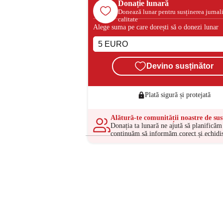
Donație lunară
Donează lunar pentru susținerea jurnal
calitate
Alege suma pe care dorești să o donezi lunar
Devino susținător
Plată sigură și protejată
Alătură-te comunității noastre de sus
Donația ta lunară ne ajută să planificăm 
continuăm să informăm corect și echidis