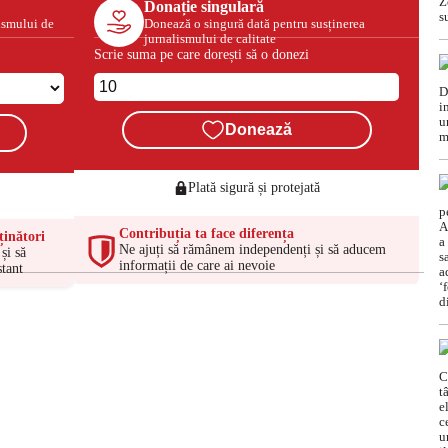
Donație singulară
ismului de
Donează o singură dată pentru susținerea
jurnalismului de calitate
Scrie suma pe care dorești să o donezi
Donează
Plată sigură și protejată
Contribuția ta face diferența
ținători
Ne ajuți să rămânem independenți și să aducem
și să
informații de care ai nevoie
tant