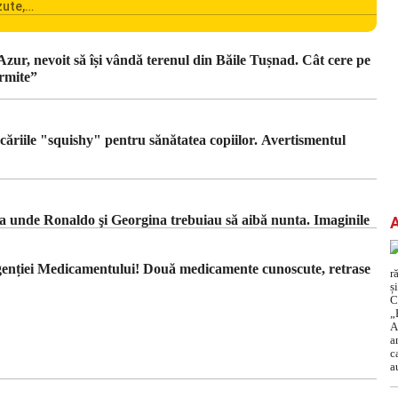
zute,
ionarea
omânia
cile
 Azur, nevoit să își vândă terenul din Băile Tușnad. Cât cere pe
c din
rmite”
căriile "squishy" pentru sănătatea copiilor. Avertismentul
ica unde Ronaldo şi Georgina trebuiau să aibă nunta. Imaginile
Agenției Medicamentului! Două medicamente cunoscute, retrase