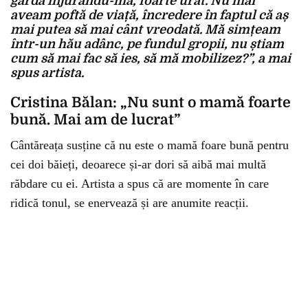
gardă înjurându-mă, foarte urât. Nu mai
aveam poftă de viață, încredere în faptul că aș
mai putea să mai cânt vreodată. Mă simțeam
într-un hău adânc, pe fundul gropii, nu știam
cum să mai fac să ies, să mă mobilizez?”, a mai
spus artista.
Cristina Bălan: „Nu sunt o mamă foarte
bună. Mai am de lucrat”
Cântăreața susține că nu este o mamă foare bună pentru
cei doi băieți, deoarece și-ar dori să aibă mai multă
răbdare cu ei. Artista a spus că are momente în care
ridică tonul, se enervează și are anumite reacții.