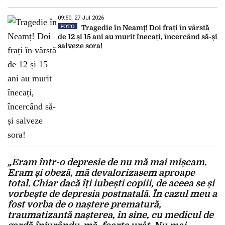
09:50, 27 Jul 2026
FOTO
Tragedie în Neamț! Doi frați în vârstă
de 12 și 15 ani au murit înecați, încercând să-și
salveze sora!
„Eram într-o depresie de nu mă mai mișcam.
Eram și obeză, mă devalorizasem aproape
total. Chiar dacă îți iubești copiii, de aceea se și
vorbește de depresia postnatală. În cazul meu a
fost vorba de o naștere prematură,
traumatizantă nașterea, în sine, cu medicul de