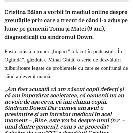
Cristina Bălan a vorbit în mediul online despre
greutățile prin care a trecut de când i-a adus pe
lume pe gemenii Toma și Matei (9 ani),
diagnosticați cu sindromul Down.
Fosta solistă a trupei „Impact” a făcut în podcastul „În
Oglindă”, găzduit e Mihai Ghiță, o serie de dezvăluiri
tulburătoare legate de problemele cu care se confruntă de
când a devenit mamă.
„Am fost acuzată că am născut copii defecți și
că am împovărat societatea, că oamenii nu au
nevoie de așa ceva, că îmi chinui copiii.
Sindrom Down! Dar cumva am avut o
presimțire și am întrebat medicul în acel
moment – ‚Bine, este vorba despre unul (n.r. –
unul dintre gemeni), cum s-ar proceda?