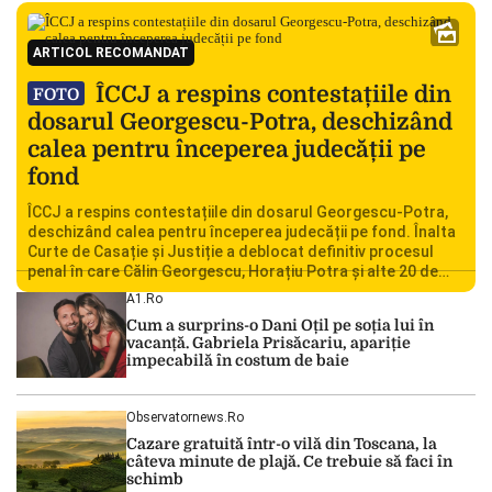
ARTICOL RECOMANDAT
ÎCCJ a respins contestațiile din
FOTO
dosarul Georgescu-Potra, deschizând
calea pentru începerea judecății pe
fond
ÎCCJ a respins contestațiile din dosarul Georgescu-Potra,
deschizând calea pentru începerea judecății pe fond. Înalta
Curte de Casație și Justiție a deblocat definitiv procesul
penal în care Călin Georgescu, Horațiu Potra și alte 20 de
persoane sunt acuzați de acțiuni îndreptate împotriva
A1.ro
ordinii constituționale. În ședința din camera preliminară,
Cum a surprins-o Dani Oțil pe soția lui în
judecătorii de la instanța supremă au […]
vacanță. Gabriela Prisăcariu, apariție
impecabilă în costum de baie
Observatornews.ro
Cazare gratuită într-o vilă din Toscana, la
câteva minute de plajă. Ce trebuie să faci în
schimb