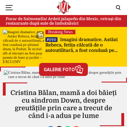
Focar de Salmonella! Ardeii jalapeño din Mexic, retrași din
restaurante după sute de îmbolnăviri
Breaking News
Imagini dramatice. Astăzi
FOTO
Rebeca, fetița călcată de o
autoutilitară, a fost condusă pe
ultimul drum, la Poduri. În sicriul
alb al micuței au fost puși pumni
de bani și jucării – EXCLUSIV
GALERIE FOTO
6
Cristina Bălan, mamă a doi băieți
cu sindrom Down, despre
greutățile prin care a trecut de
când i-a adus pe lume