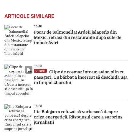
ARTICOLE SIMILARE
16:40
Focar de Salmonella! Ardeii jalapeño din
Mexic, retrași din restaurante după sute de
îmbolnăviri
16:33
VIDEO
Clipe de coșmar într-un avion plin cu
pasageri. Un bărbat a încercat să deschidă ușa
în timpul zborului
16:28
Ilie Bolojan a refuzat să vorbească despre
criza energetică. Răspunsul care a surprins
jurnaliștii