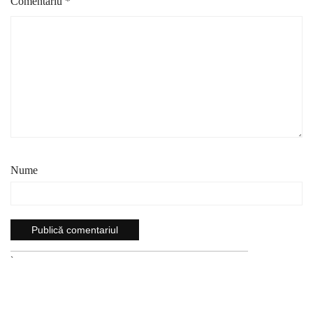
Comentariu
*
Nume
`