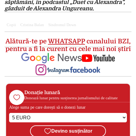
săptămâni, în podcastul „Duet cu Alexandra”,
găzduit de Alexandra Ungureanu.
Copii
Cristina Balan
Sindromul Down
Alătură-te pe
WHATSAPP
canalului BZI,
pentru a fi la curent cu cele mai noi știri
Donație lunară
Donează lunar pentru susținerea jurnalismului de calitate
Alege suma pe care dorești să o donezi lunar
Devino susținător