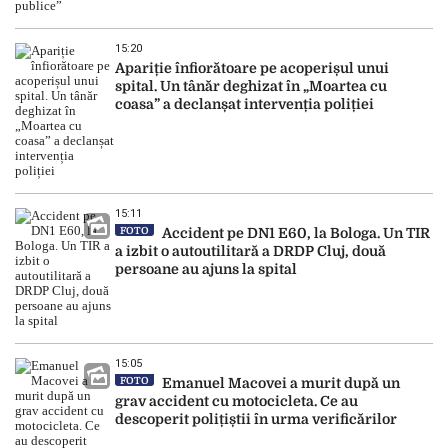
15:20
Apariție înfiorătoare pe acoperișul unui
spital. Un tânăr deghizat în „Moartea cu
coasa” a declanșat intervenția poliției
15:11
FOTO
Accident pe DN1 E60, la Bologa. Un TIR
a izbit o autoutilitară a DRDP Cluj, două
persoane au ajuns la spital
15:05
FOTO
Emanuel Macovei a murit după un
grav accident cu motocicleta. Ce au
descoperit polițiștii în urma verificărilor