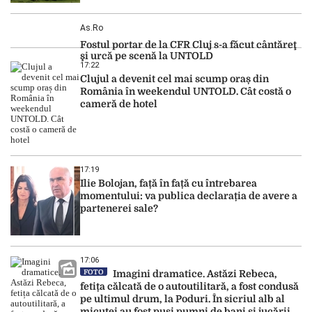
As.ro
Fostul portar de la CFR Cluj s-a făcut cântăreţ
şi urcă pe scenă la UNTOLD
17:22
Clujul a devenit cel mai scump oraș din
România în weekendul UNTOLD. Cât costă o
cameră de hotel
17:19
Ilie Bolojan, față în față cu întrebarea
momentului: va publica declarația de avere a
partenerei sale?
17:06
FOTO
Imagini dramatice. Astăzi Rebeca,
fetița călcată de o autoutilitară, a fost condusă
pe ultimul drum, la Poduri. În sicriul alb al
micuței au fost puși pumni de bani și jucării –