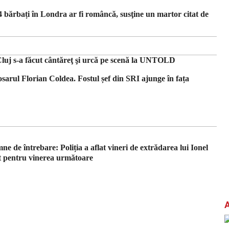
4 bărbați în Londra ar fi româncă, susţine un martor citat de
luj s-a făcut cântăreţ şi urcă pe scenă la UNTOLD
osarul Florian Coldea. Fostul șef din SRI ajunge în fața
ne de întrebare: Poliția a aflat vineri de extrădarea lui Ionel
t pentru vinerea următoare