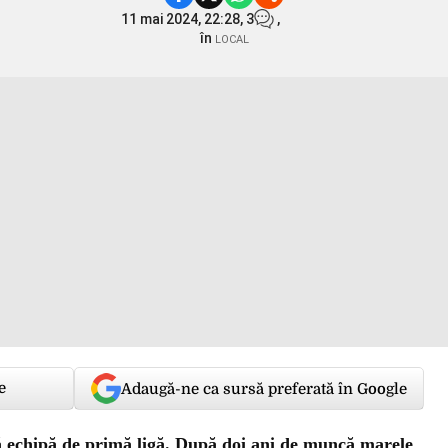
11 mai 2024, 22:28,
3
,
în
LOCAL
e
Adaugă-ne ca sursă preferată în Google
ă echipă de primă ligă. După doi ani de muncă marele