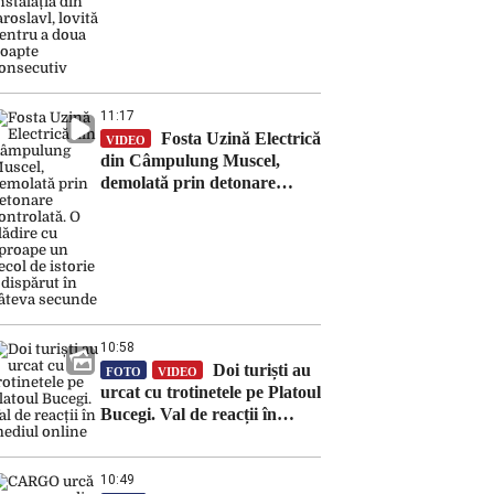
Iaroslavl, lovită pentru a
doua noapte consecutiv
11:17
Fosta Uzină Electrică
VIDEO
din Câmpulung Muscel,
demolată prin detonare
controlată. O clădire cu
aproape un secol de istorie a
dispărut în câteva secunde
10:58
Doi turiști au
FOTO
VIDEO
urcat cu trotinetele pe Platoul
Bucegi. Val de reacții în
mediul online
10:49