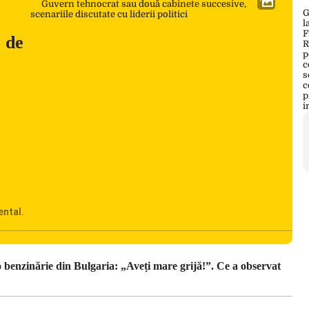
e de
ental.
adrul
Ciucu
o benzinărie din Bulgaria: „Aveți mare grijă!”. Ce a observat
uă
zează
rsează