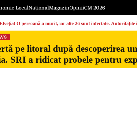
nomic Local
Național
Magazin
Opinii
CM 2026
Elveția! O persoană a murit, iar alte 26 sunt infectate. Autoritățil
ews
rtă pe litoral după descoperirea u
. SRI a ridicat probele pentru exp