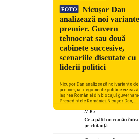
Nicușor Dan
FOTO
analizează noi variant
premier. Guvern
tehnocrat sau două
cabinete succesive,
scenariile discutate cu
liderii politici
Nicușor Dan analizează noi variante de
premier, iar negocierile politice vizează
ieșirea României din blocajul guvernam
Președintele României, Nicușor Dan,
analizează noi variante de premier în c
consultărilor cu liderii politici. Ciprian 
A1.ro
vorbește despre scenariul unui guvern
Ce a pățit un român într-
tehnocrat și despre posibilitatea a do
pe chitanță
cabinete succesive. Nicușor Dan anali
noi variante de premier România trave