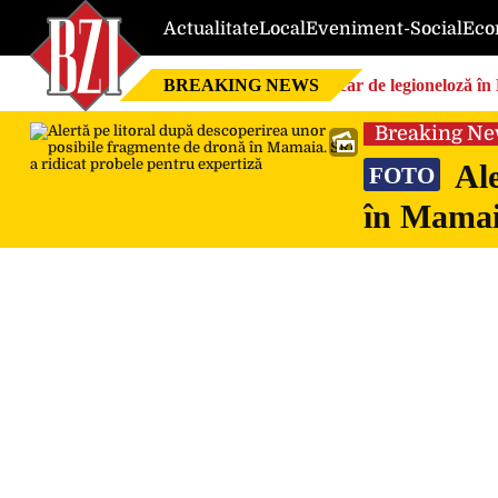
Actualitate
Local
Eveniment-Social
Eco
BREAKING NEWS
Focar de legioneloză în 
Breaking N
Ale
FOTO
în Mamaia