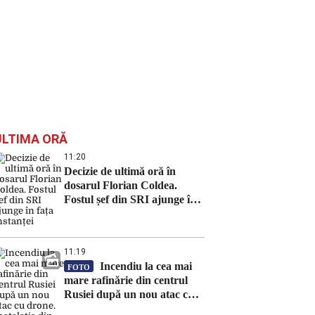
ULTIMA ORĂ
11:20
Decizie de ultimă oră în
dosarul Florian Coldea.
Fostul șef din SRI ajunge în
fața instanței
11:19
Incendiu la cea mai
FOTO
mare rafinărie din centrul
Rusiei după un nou atac cu
drone. Instalația din