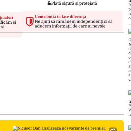
Plată sigură și protejată
Contribuția ta face diferența
ținători
Ne ajuți să rămânem independenți și să
ificăm și
aducem informații de care ai nevoie
 și