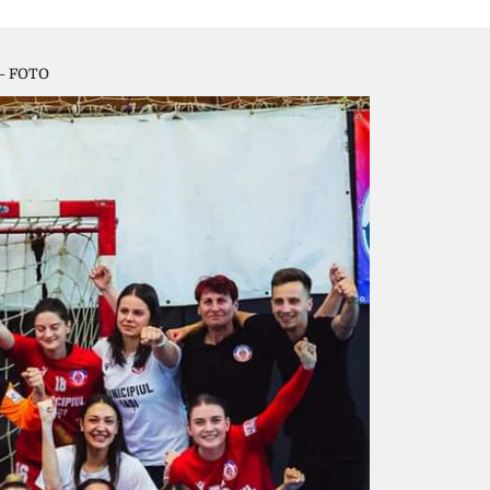
ă – FOTO