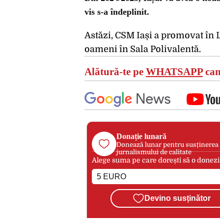
vis s-a îndeplinit.
Astăzi, CSM Iași a promovat în L
oameni în Sala Polivalentă.
Alătură-te pe
WHATSAPP
can
Donație lunară
Donează lunar pentru susținerea
jurnalismului de calitate
Alege suma pe care dorești să o donezi
Devino susținător