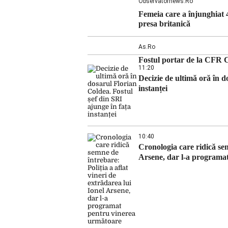
[…]
Observatornews.ro
Femeia care a înjunghiat 
presa britanică
As.ro
Fostul portar de la CFR C
11:20
Decizie de ultimă oră în d
instanței
10:40
Cronologia care ridică sem
Arsene, dar l-a programa