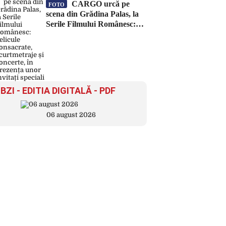
CARGO urcă pe
FOTO
scena din Grădina Palas, la
Serile Filmului Românesc:
pelicule consacrate,
scurtmetraje și concerte, în
prezența unor invitați speciali
BZI - EDITIA DIGITALĂ - PDF
06 august 2026