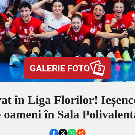
GALERIE FOTO
5
 în Liga Florilor! Ieșence
e oameni în Sala Polivale