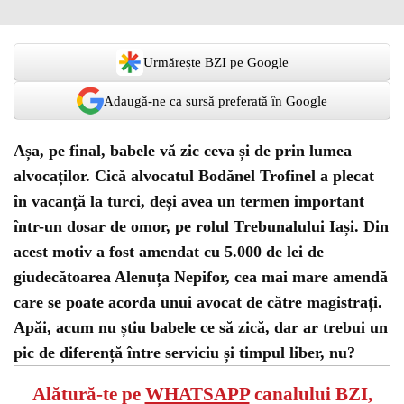
Urmărește BZI pe Google
Adaugă-ne ca sursă preferată în Google
Așa, pe final, babele vă zic ceva și de prin lumea
alvocaților. Cică alvocatul Bodănel Trofinel a plecat
în vacanță la turci, deși avea un termen important
într-un dosar de omor, pe rolul Trebunalului Iași. Din
acest motiv a fost amendat cu 5.000 de lei de
giudecătoarea Alenuța Nepifor, cea mai mare amendă
care se poate acorda unui avocat de către magistrați.
Apăi, acum nu știu babele ce să zică, dar ar trebui un
pic de diferență între serviciu și timpul liber, nu?
Alătură-te pe
WHATSAPP
canalului BZI,