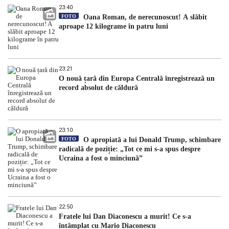
23:40
FOTO
Oana Roman, de nerecunoscut! A slăbit
aproape 12 kilograme în patru luni
23:21
O nouă țară din Europa Centrală înregistrează un
record absolut de căldură
23:10
FOTO
O apropiată a lui Donald Trump, schimbare
radicală de poziție: „Tot ce mi s-a spus despre
Ucraina a fost o minciună”
22:50
Fratele lui Dan Diaconescu a murit! Ce s-a
întâmplat cu Mario Diaconescu