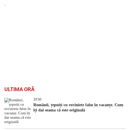
`
ULTIMA ORĂ
23:50
Românii, țepuiți cu roviniete false în vacanțe. Cum
îți dai seama că este originală