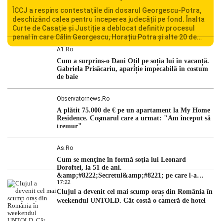
ÎCCJ a respins contestațiile din dosarul Georgescu-Potra,
deschizând calea pentru începerea judecății pe fond. Înalta
Curte de Casație și Justiție a deblocat definitiv procesul
penal în care Călin Georgescu, Horațiu Potra și alte 20 de
persoane sunt acuzați de acțiuni îndreptate împotriva
A1.ro
ordinii constituționale. În ședința din camera preliminară,
Cum a surprins-o Dani Oțil pe soția lui în vacanță.
judecătorii de la instanța supremă au […]
Gabriela Prisăcariu, apariție impecabilă în costum
de baie
Observatornews.ro
A plătit 75.000 de € pe un apartament la My Home
Residence. Coşmarul care a urmat: "Am început să
tremur"
As.ro
Cum se menţine în formă soţia lui Leonard
Doroftei, la 51 de ani.
&amp;#8222;Secretul&amp;#8221; pe care l-a
17:22
dezvăluit
Clujul a devenit cel mai scump oraș din România în
weekendul UNTOLD. Cât costă o cameră de hotel