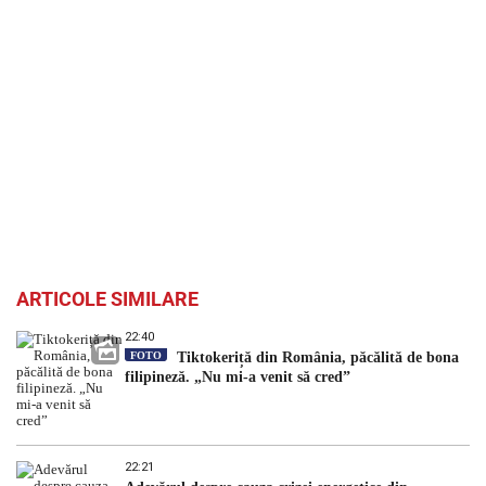
ARTICOLE SIMILARE
22:40
FOTO
Tiktokeriță din România, păcălită de bona
filipineză. „Nu mi-a venit să cred”
22:21