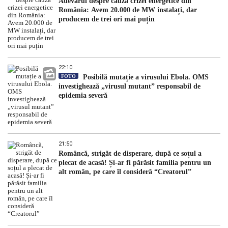
Adevărul despre cauza crizei energetice din
România: Avem 20.000 de MW instalați, dar
producem de trei ori mai puțin
22:10
FOTO
Posibilă mutație a virusului Ebola. OMS
investighează „virusul mutant” responsabil de
epidemia severă
21:50
Româncă, strigăt de disperare, după ce soțul a
plecat de acasă! Și-ar fi părăsit familia pentru un
alt român, pe care îl consideră “Creatorul”