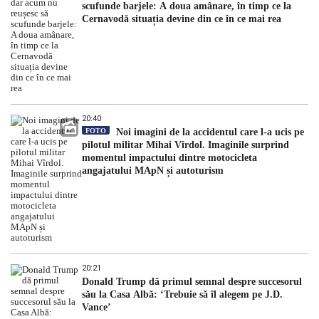
scufunde barjele: A doua amânare, în timp ce la
Cernavodă situația devine din ce în ce mai rea
20:40
FOTO
Noi imagini de la accidentul care l-a ucis pe
pilotul militar Mihai Vîrdol. Imaginile surprind
momentul impactului dintre motocicleta
angajatului MApN și autoturism
20:21
Donald Trump dă primul semnal despre succesorul
său la Casa Albă: ‘Trebuie să îl alegem pe J.D.
Vance’