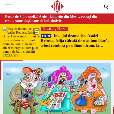
Focar de Salmonella! Ardeii jalapeño din Mexic, retrași din
restaurante după sute de îmbolnăviri
Breaking News
Imagini dramatice. Astăzi
FOTO
Rebeca, fetița călcată de o autoutilitară,
a fost condusă pe ultimul drum, la
Poduri. În sicriul alb al micuței au fost
puși pumni de bani și jucării –
EXCLUSIV