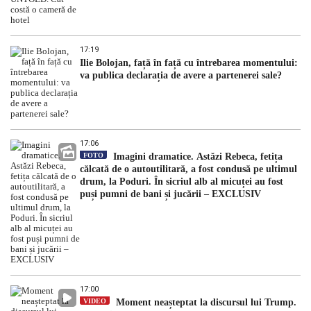
17:19
Ilie Bolojan, față în față cu întrebarea momentului:
va publica declarația de avere a partenerei sale?
17:06
FOTO
Imagini dramatice. Astăzi Rebeca, fetița
călcată de o autoutilitară, a fost condusă pe ultimul
drum, la Poduri. În sicriul alb al micuței au fost
puși pumni de bani și jucării – EXCLUSIV
17:00
VIDEO
Moment neașteptat la discursul lui Trump.