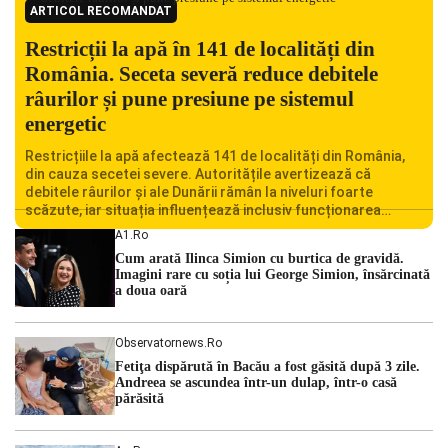
ARTICOL RECOMANDAT
Restricții la apă în 141 de localități din
România. Seceta severă reduce debitele
râurilor și pune presiune pe sistemul
energetic
Restricțiile la apă afectează 141 de localități din România,
din cauza secetei severe. Autoritățile avertizează că
debitele râurilor și ale Dunării rămân la niveluri foarte
scăzute, iar situația influențează inclusiv funcționarea
Centralei Nucleare de la Cernavodă. România se confruntă
A1.ro
cu una dintre cele mai dificile perioade din punct de vedere
Cum arată Ilinca Simion cu burtica de gravidă.
hidrologic din ultimii ani. Lipsa […]
Imagini rare cu soția lui George Simion, însărcinată
a doua oară
Observatornews.ro
Fetiţa dispărută în Bacău a fost găsită după 3 zile.
Andreea se ascundea într-un dulap, într-o casă
părăsită