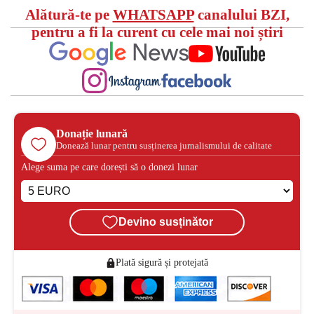
Alătură-te pe
WHATSAPP
canalului BZI,
pentru a fi la curent cu cele mai noi știri
Donație lunară
Donează lunar pentru susținerea jurnalismului de calitate
Alege suma pe care dorești să o donezi lunar
Devino susținător
Plată sigură și protejată