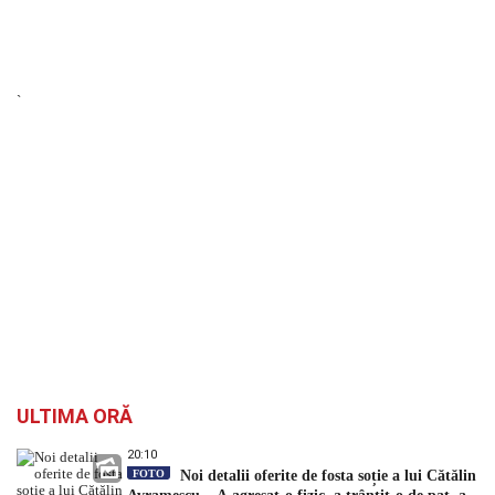
`
ULTIMA ORĂ
20:10
FOTO
Noi detalii oferite de fosta soție a lui Cătălin