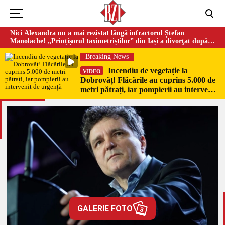
Nici Alexandra nu a mai rezistat lângă infractorul Ștefan
Manolache! „Prințișorul taximetriștilor” din Iași a divorţat după
doi ani de căsnicie
Breaking News
Incendiu de vegetație la
VIDEO
Dobrovăț! Flăcările au cuprins 5.000 de
metri pătrați, iar pompierii au intervenit
de urgență
GALERIE FOTO
3