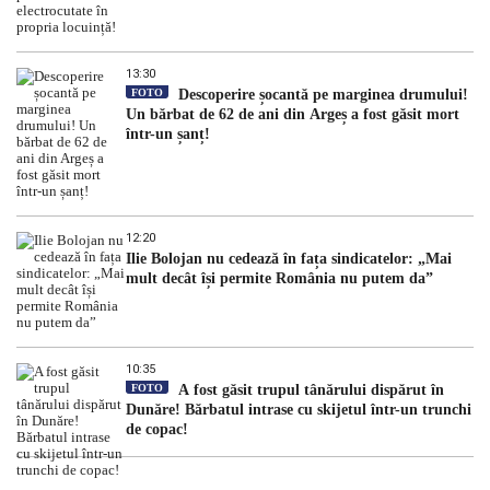
13:30
FOTO
Descoperire șocantă pe marginea drumului!
Un bărbat de 62 de ani din Argeș a fost găsit mort
într-un șanț!
12:20
Ilie Bolojan nu cedează în fața sindicatelor: „Mai
mult decât își permite România nu putem da”
10:35
FOTO
A fost găsit trupul tânărului dispărut în
Dunăre! Bărbatul intrase cu skijetul într-un trunchi
de copac!