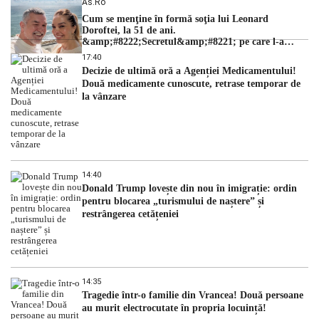
As.ro
Cum se menţine în formă soţia lui Leonard
Doroftei, la 51 de ani.
&amp;#8222;Secretul&amp;#8221; pe care l-a
dezvăluit
17:40
Decizie de ultimă oră a Agenției Medicamentului!
Două medicamente cunoscute, retrase temporar de
la vânzare
14:40
Donald Trump lovește din nou în imigrație: ordin
pentru blocarea „turismului de naștere” și
restrângerea cetățeniei
14:35
Tragedie într-o familie din Vrancea! Două persoane
au murit electrocutate în propria locuință!