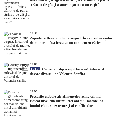
Avramescu. „A agresat-o fizic, a trântit-o de pat, a
strâns-o de gât și a amenințat-o cu un cuțit”
19:50
Zăpadă la Brașov în luna august. În centrul orașului
de munte, a fost instalat un tun pentru răcire
19:40
FOTO
Codruța Filip a rupt tăcerea! Adevărul
despre divorțul de Valentin Sanfira
19:20
Prețurile globale ale alimentelor ating cel mai
ridicat nivel din ultimii trei ani și jumătate, pe
fondul căldurii extreme și al conflictelor