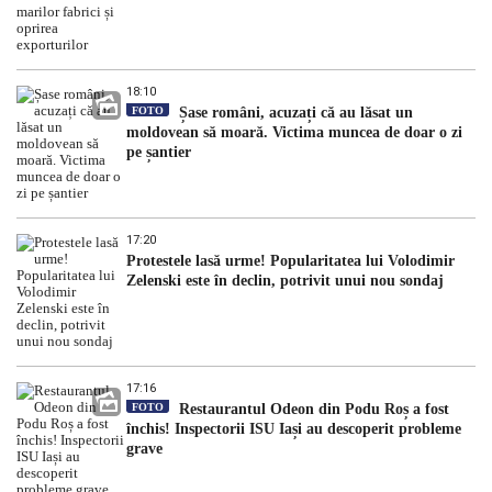
18:10
FOTO
Șase români, acuzați că au lăsat un
moldovean să moară. Victima muncea de doar o zi
pe șantier
17:20
Protestele lasă urme! Popularitatea lui Volodimir
Zelenski este în declin, potrivit unui nou sondaj
17:16
FOTO
Restaurantul Odeon din Podu Roș a fost
închis! Inspectorii ISU Iași au descoperit probleme
grave