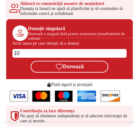
Alătură-te comunității noastre de susținători
Donația ta lunară ne ajută să planificăm și să continuăm să
informăm corect și echidistant
Donație singulară
Donează o singură dată pentru susținerea jurnalismului de
calitate
Scrie suma pe care dorești să o donezi
Donează
Plată sigură și protejată
Contribuția ta face diferența
Ne ajuți să rămânem independenți și să aducem informații de
care ai nevoie