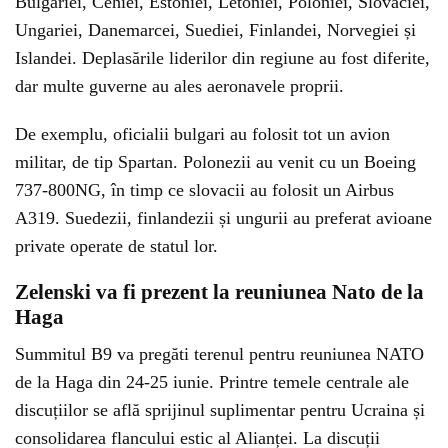
Bulgariei, Cehiei, Estoniei, Letoniei, Poloniei, Slovaciei,
Ungariei, Danemarcei, Suediei, Finlandei, Norvegiei și
Islandei. Deplasările liderilor din regiune au fost diferite,
dar multe guverne au ales aeronavele proprii.
De exemplu, oficialii bulgari au folosit tot un avion
militar, de tip Spartan. Polonezii au venit cu un Boeing
737-800NG, în timp ce slovacii au folosit un Airbus
A319. Suedezii, finlandezii și ungurii au preferat avioane
private operate de statul lor.
Zelenski va fi prezent la reuniunea Nato de la
Haga
Summitul B9 va pregăti terenul pentru reuniunea NATO
de la Haga din 24-25 iunie. Printre temele centrale ale
discuțiilor se află sprijinul suplimentar pentru Ucraina și
consolidarea flancului estic al Alianței. La discuții