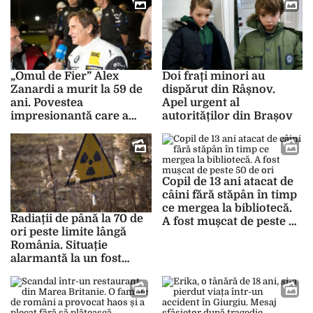
„Omul de Fier” Alex
Doi frați minori au
Zanardi a murit la 59 de
dispărut din Râșnov.
ani. Povestea
Apel urgent al
impresionantă care a
autorităților din Brașov
inspirat lumea
motorsportului
Copil de 13 ani atacat de
câini fără stăpân în timp
ce mergea la bibliotecă.
Radiații de până la 70 de
A fost mușcat de peste 50
ori peste limite lângă
de ori
România. Situație
alarmantă la un fost
depozit de izotopi