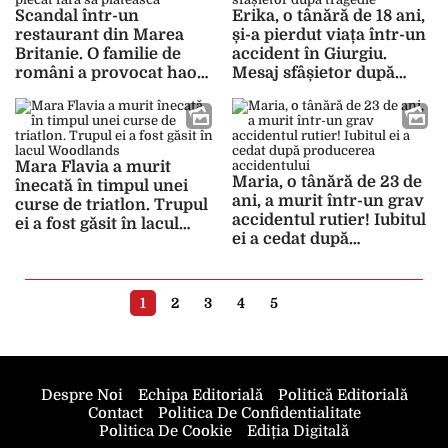
Scandal într-un
Erika, o tânără de 18 ani,
restaurant din Marea
și-a pierdut viața într-un
Britanie. O familie de
accident în Giurgiu.
români a provocat haos
Mesaj sfâșietor după
și a plecat fără să
tragedie
plătească
Mara Flavia a murit
Maria, o tânără de 23 de
înecată în timpul unei
ani, a murit într-un grav
curse de triatlon. Trupul
accidentul rutier! Iubitul
ei a fost găsit în lacul
ei a cedat după
Woodlands
producerea accidentului
1
2
3
4
5
Despre Noi
Echipa Editorială
Politică Editorială
Contact
Politica De Confidentialitate
Politica De Cookie
Ediția Digitală