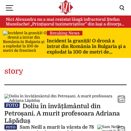
Nici Alexandra nu a mai rezistat lângă infractorul Ștefan
Manolache! „Prințișorul taximetriștilor” din Iași a divorţat
după doi ani de căsnicie
Breaking News
Incident la graniță! O dronă a
intrat din România în Bulgaria şi a
explodat la 100 de metri de
frontieră
story
Doliu în învățământul din
FOTO
Petroșani. A murit profesoara Adriana
Lăpăduș
Sam Neill a murit la vârsta de 78
FOTO