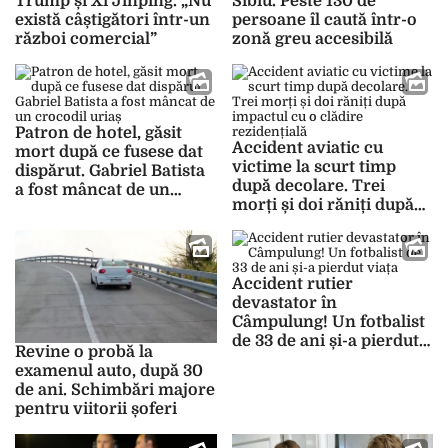
Trump și Xi Jinping. „Nu
Sibiu. Peste 130 de
există câștigători într-un
persoane îl caută într-o
război comercial”
zonă greu accesibilă
Patron de hotel, găsit
Accident aviatic cu
mort după ce fusese dat
victime la scurt timp
dispărut. Gabriel Batista
după decolare. Trei
a fost mâncat de un
morți și doi răniți după
crocodil uriaș
impactul cu o clădire
rezidențială
Accident rutier
devastator în
Câmpulung! Un fotbalist
de 33 de ani și-a pierdut
Revine o probă la
viața
examenul auto, după 30
de ani. Schimbări majore
pentru viitorii șoferi