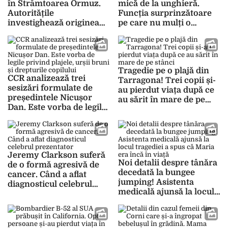
în Strâmtoarea Ormuz.
mică de la unghieră.
Autoritățile
Funcția surprinzătoare
investighează originea
pe care nu mulți o
proiectilului
cunosc
Tragedie pe o plajă din
CCR analizează trei
Tarragona! Trei copii și-
sesizări formulate de
au pierdut viața după ce
președintele Nicușor
au sărit în mare de pe
Dan. Este vorba de legile
stânci
privind plajele, urșii
bruni și drepturile
copilului
Jeremy Clarkson suferă
Noi detalii despre tânăra
de o formă agresivă de
decedată la bungee
cancer. Când a aflat
jumping! Asistenta
diagnosticul celebrul
medicală ajunsă la locul
prezentator
tragediei a spus că Maria
era încă în viață