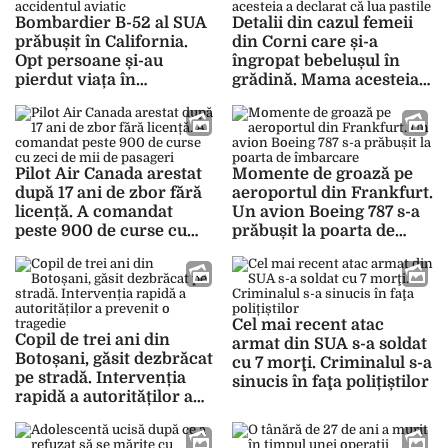
Bombardier B-52 al SUA
Detalii din cazul femeii
prăbușit în California.
din Corni care și-a
Opt persoane și-au
îngropat bebelușul în
pierdut viața în
grădină. Mama acesteia a
accidentul aviatic
declarat că lua pastile
Pilot Air Canada arestat
Momente de groază pe
după 17 ani de zbor fără
aeroportul din Frankfurt.
licență. A comandat
Un avion Boeing 787 s-a
peste 900 de curse cu
prăbușit la poarta de
zeci de mii de pasageri
îmbarcare
Cel mai recent atac
Copil de trei ani din
armat din SUA s-a soldat
Botoșani, găsit dezbrăcat
cu 7 morţi. Criminalul s-a
pe stradă. Intervenția
sinucis în faţa polițiștilor
rapidă a autorităților a
prevenit o tragedie