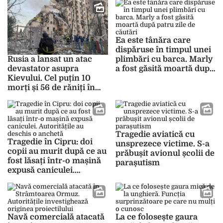
dispărut
Ea este tânăra care
dispăruse în timpul unei
plimbări cu barca. Marly
Rusia a lansat un atac
a fost găsită moartă după
devastator asupra
patru zile de căutări
Kievului. Cel puțin 10
morți și 56 de răniți în
urma
bombardamentelor
Tragedie aviatică cu
Tragedie în Cipru: doi
unsprezece victime. S-a
copii au murit după ce au
prăbușit avionul școlii de
fost lăsați într-o mașină
parașutism
expusă caniculei.
Autoritățile au deschis o
anchetă
Navă comercială atacată
La ce folosește gaura