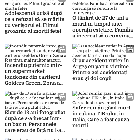
Adolescentă ucisă după
O tânără de 27 de ani a
ce a refuzat să se mărite
murit în timpul unei
cu verișorul ei. Filmul
operații estetice. Familia
groaznic al morții fetei
a încercat să o convingă
să renunțe la intervenție
Grav accident rutier în
Incendiu puternic într-
Argeș cu patru victime.
un supermarket
Printre cei accidentați
londonez din cartierul
erau și doi copii
Golders Green. Zona a
fost ținta mai multor
atacuri
Șofer român găsit mort
Elev de 13 ani fotografiat
în cabina TIR-ului, în
după ce s-a înecat într-
Italia. Care a fost cauza
un bazin. Persoanele
morții
care erau de față nu l-au
putut salva