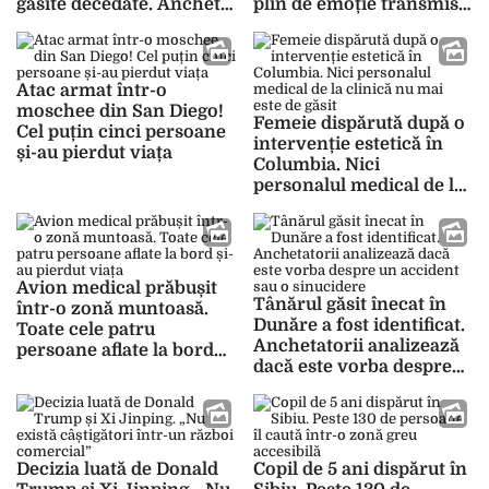
găsite decedate. Ancheta
plin de emoție transmis
autorităților este în plină
de colegii lui Bogdan
desfășurare
Ghiță
Atac armat într-o
moschee din San Diego!
Femeie dispărută după o
Cel puțin cinci persoane
intervenție estetică în
și-au pierdut viața
Columbia. Nici
personalul medical de la
clinică nu mai este de
găsit
Avion medical prăbușit
Tânărul găsit înecat în
într-o zonă muntoasă.
Dunăre a fost identificat.
Toate cele patru
Anchetatorii analizează
persoane aflate la bord
dacă este vorba despre
și-au pierdut viața
un accident sau o
sinucidere
Decizia luată de Donald
Copil de 5 ani dispărut în