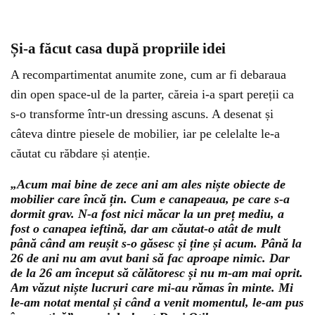
Și-a făcut casa după propriile idei
A recompartimentat anumite zone, cum ar fi debaraua
din open space-ul de la parter, căreia i-a spart pereții ca
s-o transforme într-un dressing ascuns. A desenat și
câteva dintre piesele de mobilier, iar pe celelalte le-a
căutat cu răbdare și atenție.
„Acum mai bine de zece ani am ales niște obiecte de
mobilier care încă țin. Cum e canapeaua, pe care s-a
dormit grav. N-a fost nici măcar la un preț mediu, a
fost o canapea ieftină, dar am căutat-o atât de mult
până când am reușit s-o găsesc și ține și acum. Până la
26 de ani nu am avut bani să fac aproape nimic. Dar
de la 26 am început să călătoresc și nu m-am mai oprit.
Am văzut niște lucruri care mi-au rămas în minte. Mi
le-am notat mental și când a venit momentul, le-am pus