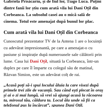
Gabriela Prisăcariu, și de fiul lor, Tiago Luca. Puțini
dintre fanii lor știu cum arată vila lui Dani Oțil din
Corbeanca. La subsolul casei au o mică sală de
cinema. Totul este amenajat după bunul lor plac.
Cum arată vila lui Dani Oțil din Corbeanca
Cunoscutul prezentator TV de la Antena 1 are o locuință
cu adevărat impresionantă, pe care a amenajat-o cu
pasiune și inspirație după numeroasele sale călătorii prin
lume. Casa lui
Dani Oțil
, situată la Corbeanca, într-un
duplex pe care îl împarte cu colegul său de matinal,
Răzvan Simion, este un adevărat colț de rai.
„Acasă poți să-i spui locului ăluia la care visezi după
primele trei zile de vacanță. Sau când ești plecat în oraș
și ai o zi mai lungă, să vrei să ajungi acasă la răcoarea
ta, mirosul tău, căldura ta. Locul ăla unde să fii ca
telefonul pus la încărcat”, spunea Dani Oțil.