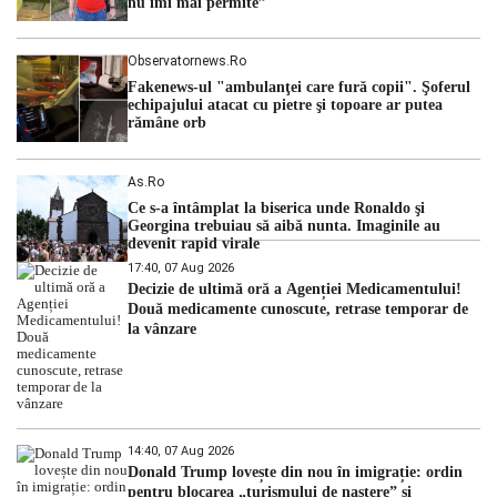
nu îmi mai permite”
Observatornews.ro
Fakenews-ul "ambulanţei care fură copii". Şoferul
echipajului atacat cu pietre şi topoare ar putea
rămâne orb
As.ro
Ce s-a întâmplat la biserica unde Ronaldo şi
Georgina trebuiau să aibă nunta. Imaginile au
devenit rapid virale
17:40, 07 Aug 2026
Decizie de ultimă oră a Agenției Medicamentului!
Două medicamente cunoscute, retrase temporar de
la vânzare
14:40, 07 Aug 2026
Donald Trump lovește din nou în imigrație: ordin
pentru blocarea „turismului de naștere” și