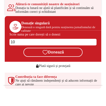
Alătură-te comunității noastre de susținători
Donația ta lunară ne ajută să planificăm și să continuăm să
informăm corect și echidistant
Donație singulară
Donează o singură dată pentru susținerea jurnalismului de
calitate
Scrie suma pe care dorești să o donezi
Donează
Plată sigură și protejată
Contribuția ta face diferența
Ne ajuți să rămânem independenți și să aducem informații de
care ai nevoie