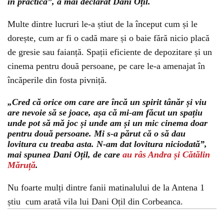
în practică”, a mai declarat Dani Oțil.
Multe dintre lucruri le-a știut de la început cum și le
dorește, cum ar fi o cadă mare și o baie fără nicio placă
de gresie sau faianță. Spații eficiente de depozitare și un
cinema pentru două persoane, pe care le-a amenajat în
încăperile din fosta pivniță.
„Cred că orice om care are încă un spirit tânăr și viu
are nevoie să se joace, așa că mi-am făcut un spațiu
unde pot să mă joc și unde am și un mic cinema doar
pentru două persoane. Mi s-a părut că o să dau
lovitura cu treaba asta. N-am dat lovitura niciodată”,
mai spunea Dani Oțil, de care
au râs Andra și Cătălin
Măruță
.
Nu foarte mulți dintre fanii matinalului de la Antena 1
știu cum arată vila lui Dani Oțil din Corbeanca.