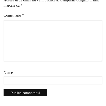
Adresa ta de email nu va fi publicată.
Câmpurile obligatorii sunt
marcate cu
*
Comentariu
*
Nume
`