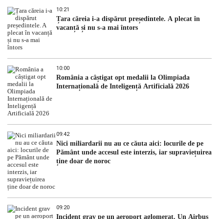
10:21
Țara căreia i-a dispărut președintele. A plecat în
vacanță și nu s-a mai întors
10:00
România a câștigat opt medalii la Olimpiada
Internațională de Inteligență Artificială 2026
09:42
Nici miliardarii nu au ce căuta aici: locurile de pe
Pământ unde accesul este interzis, iar supraviețuirea
ține doar de noroc
09:20
Incident grav pe un aeroport aglomerat. Un Airbus