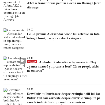
A320 a frânat brusc pentru a evita un Boeing Qatar
Airways
09:00
Ce i-a promis Aleksandar Vučić lui Zelenski în fața
întregii lumi, dar și ce refuză categoric
08:41
VIDEO
Ambulanță atacată cu topoarele în Cluj:
„Șansa noastră știți care a fost? Că au proști, altfel
ne omorau”
08:21
Dezvăluiri tulburătoare despre evoluția bolii lui Joe
Biden: fiul său vorbește despre durerile cumplite pe
care le îndură fostul președinte american