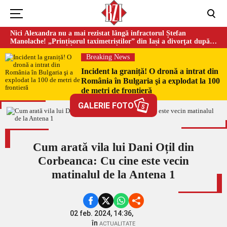
Nici Alexandra nu a mai rezistat lângă infractorul Ștefan
Manolache! „Prințișorul taximetriștilor” din Iași a divorţat după
doi ani de căsnicie
Breaking News
Incident la graniță! O dronă a intrat din
România în Bulgaria şi a explodat la 100
de metri de frontieră
GALERIE FOTO
5
Cum arată vila lui Dani Oțil din
Corbeanca: Cu cine este vecin
matinalul de la Antena 1
02 feb. 2024, 14:36,
în
ACTUALITATE