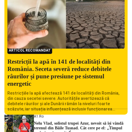
ARTICOL RECOMANDAT
Restricții la apă în 141 de localități din
România. Seceta severă reduce debitele
râurilor și pune presiune pe sistemul
energetic
Restricțiile la apă afectează 141 de localități din România,
din cauza secetei severe. Autoritățile avertizează că
debitele râurilor și ale Dunării rămân la niveluri foarte
scăzute, iar situația influențează inclusiv funcționarea
Centralei Nucleare de la Cernavodă. România se confruntă
A1.ro
cu una dintre cele mai dificile perioade din punct de vedere
Nelu Vlad, solistul trupei Azur, nevoit să își vândă
hidrologic din ultimii ani. Lipsa […]
terenul din Băile Tușnad. Cât cere pe el: „Timpul