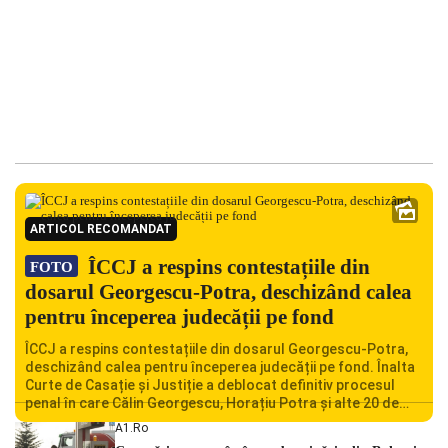
ARTICOL RECOMANDAT
ÎCCJ a respins contestațiile din
FOTO
dosarul Georgescu-Potra, deschizând calea
pentru începerea judecății pe fond
ÎCCJ a respins contestațiile din dosarul Georgescu-Potra,
deschizând calea pentru începerea judecății pe fond. Înalta
Curte de Casație și Justiție a deblocat definitiv procesul
penal în care Călin Georgescu, Horațiu Potra și alte 20 de
persoane sunt acuzați de acțiuni îndreptate împotriva
A1.ro
ordinii constituționale. În ședința din camera preliminară,