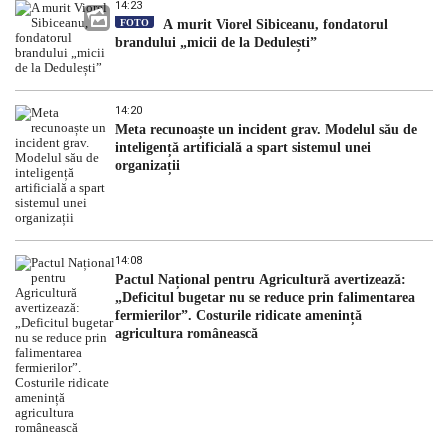
14:23
FOTO
A murit Viorel Sibiceanu, fondatorul
brandului „micii de la Dedulești”
14:20
Meta recunoaște un incident grav. Modelul său de
inteligență artificială a spart sistemul unei
organizații
14:08
Pactul Național pentru Agricultură avertizează:
„Deficitul bugetar nu se reduce prin falimentarea
fermierilor”. Costurile ridicate amenință
agricultura românească