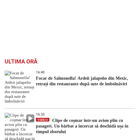
ULTIMA ORĂ
16:40
Focar de Salmonella! Ardeii jalapeño din Mexic,
retrași din restaurante după sute de îmbolnăviri
16:33
VIDEO
Clipe de coșmar într-un avion plin cu
pasageri. Un bărbat a încercat să deschidă ușa în
timpul zborului