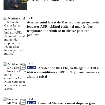
Guvernului și Comisiei Europene
15:41
Avertismentul lansat de Marius Lulea, președintele
fondator AUR: „Mărul otrăvit al unor fonduri
temporare nu trebuie să ne dicteze politicile
publice”
15:11
FOTO
Accident pe DN1 E60, la Bologa. Un TIR a
izbit o autoutilitară a DRDP Cluj, două persoane au
ajuns la spital
15:05
FOTO
Emanuel Macovei a murit după un grav