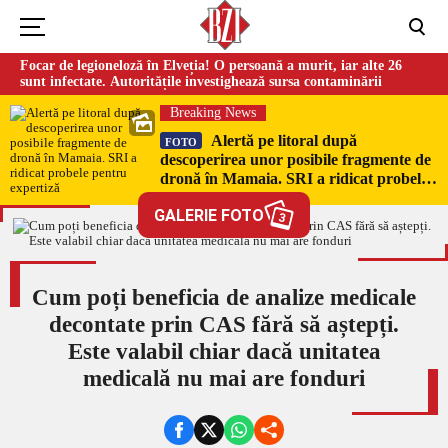
Focar de legioneloză în Elveția! O persoană a murit, iar alte 26
sunt infectate. Autoritățile investighează sursa contaminării
Breaking News
Alertă pe litoral după
FOTO
descoperirea unor posibile fragmente de
dronă în Mamaia. SRI a ridicat probele
pentru expertiză
GALERIE FOTO
3
Cum poți beneficia de analize medicale
decontate prin CAS fără să aștepți.
Este valabil chiar dacă unitatea
medicală nu mai are fonduri