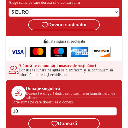
Alege suma pe care dorești să o donezi lunar
Devino susținător
Plată sigură și protejată
Alătură-te comunității noastre de susținători
Donația ta lunară ne ajută să planificăm și să continuăm să
informăm corect și echidistant
Donație singulară
Donează o singură dată pentru susținerea jurnalismului de
calitate
Scrie suma pe care dorești să o donezi
Donează