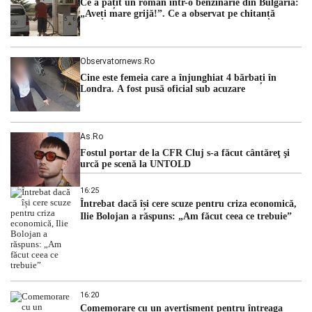
Ce a pățit un român într-o benzinărie din Bulgaria:
judecătorii de la instanța supremă au […]
„Aveți mare grijă!”. Ce a observat pe chitanță
Observatornews.ro
Cine este femeia care a înjunghiat 4 bărbați în
Londra. A fost pusă oficial sub acuzare
As.ro
Fostul portar de la CFR Cluj s-a făcut cântăreţ şi
urcă pe scenă la UNTOLD
16:25
Întrebat dacă își cere scuze pentru criza economică,
Ilie Bolojan a răspuns: „Am făcut ceea ce trebuie”
16:20
Comemorare cu un avertisment pentru întreaga