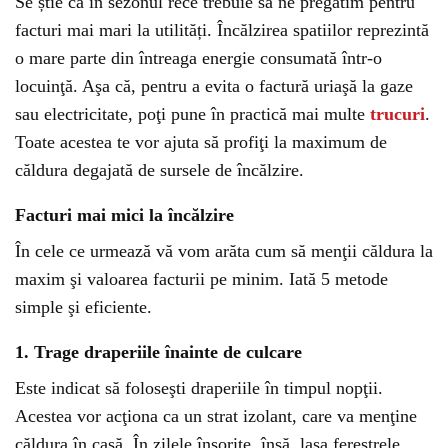
Se știe că în sezonul rece trebuie să ne pregătim pentru
facturi mai mari la utilități. Încălzirea spatiilor reprezintă
o mare parte din întreaga energie consumată într-o
locuinţă. Aşa că, pentru a evita o factură uriaşă la gaze
sau electricitate, poţi pune în practică mai multe
trucuri
.
Toate acestea te vor ajuta să profiţi la maximum de
căldura degajată de sursele de încălzire.
Facturi mai mici la încălzire
În cele ce urmează vă vom arăta cum să menţii căldura la
maxim şi valoarea facturii pe minim. Iată 5 metode
simple şi eficiente.
1. Trage draperiile înainte de culcare
Este indicat să foloseşti draperiile în timpul nopţii.
Acestea vor acţiona ca un strat izolant, care va menţine
căldura în casă. În zilele însorite, însă, lasa ferestrele