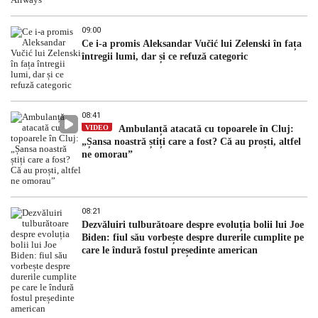
09:00
Ce i-a promis Aleksandar Vučić lui Zelenski în fața
întregii lumi, dar și ce refuză categoric
08:41
VIDEO
Ambulanță atacată cu topoarele în Cluj:
„Șansa noastră știți care a fost? Că au proști, altfel
ne omorau”
08:21
Dezvăluiri tulburătoare despre evoluția bolii lui Joe
Biden: fiul său vorbește despre durerile cumplite pe
care le îndură fostul președinte american