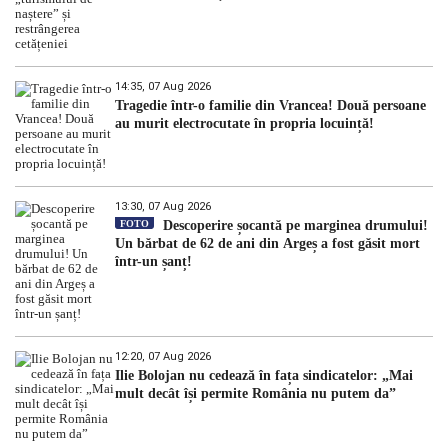
14:35, 07 Aug 2026
Tragedie într-o familie din Vrancea! Două persoane
au murit electrocutate în propria locuință!
13:30, 07 Aug 2026
FOTO
Descoperire șocantă pe marginea drumului!
Un bărbat de 62 de ani din Argeș a fost găsit mort
într-un șanț!
12:20, 07 Aug 2026
Ilie Bolojan nu cedează în fața sindicatelor: „Mai
mult decât își permite România nu putem da”