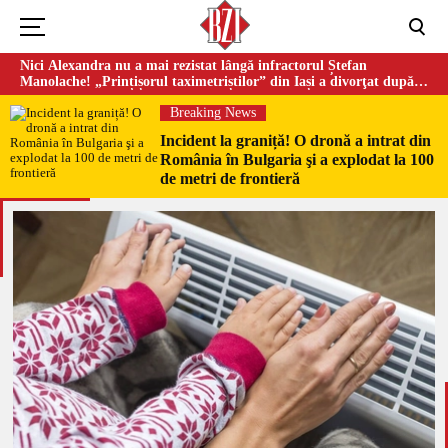
Nici Alexandra nu a mai rezistat lângă infractorul Ștefan
Manolache! „Prințișorul taximetriștilor” din Iași a divorţat după
doi ani de căsnicie
Breaking News
Incident la graniță! O dronă a intrat din
România în Bulgaria şi a explodat la 100
de metri de frontieră