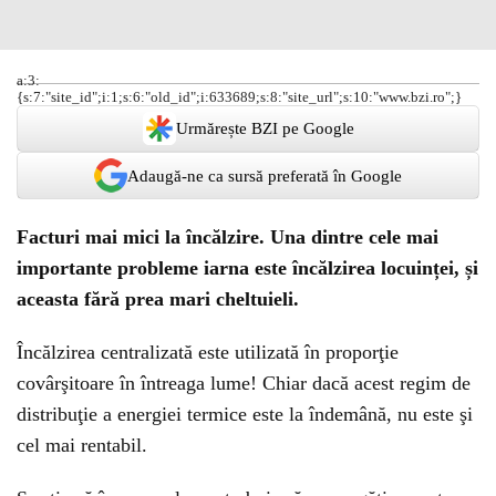
a:3:
{s:7:"site_id";i:1;s:6:"old_id";i:633689;s:8:"site_url";s:10:"www.bzi.ro";}
Urmărește BZI pe Google
Adaugă-ne ca sursă preferată în Google
Facturi mai mici la încălzire. Una dintre cele mai
importante probleme iarna este încălzirea locuinței, și
aceasta fără prea mari cheltuieli.
Încălzirea centralizată este utilizată în proporţie
covârşitoare în întreaga lume! Chiar dacă acest regim de
distribuţie a energiei termice este la îndemână, nu este şi
cel mai rentabil.