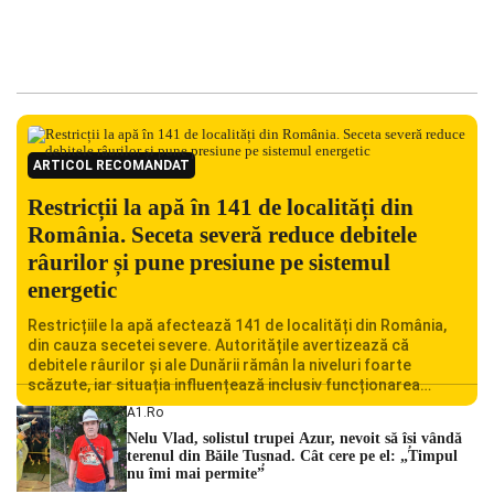
ARTICOL RECOMANDAT
Restricții la apă în 141 de localități din
România. Seceta severă reduce debitele
râurilor și pune presiune pe sistemul
energetic
Restricțiile la apă afectează 141 de localități din România,
din cauza secetei severe. Autoritățile avertizează că
debitele râurilor și ale Dunării rămân la niveluri foarte
scăzute, iar situația influențează inclusiv funcționarea
Centralei Nucleare de la Cernavodă. România se confruntă
A1.ro
cu una dintre cele mai dificile perioade din punct de vedere
Nelu Vlad, solistul trupei Azur, nevoit să își vândă
hidrologic din ultimii ani. Lipsa […]
terenul din Băile Tușnad. Cât cere pe el: „Timpul
nu îmi mai permite”