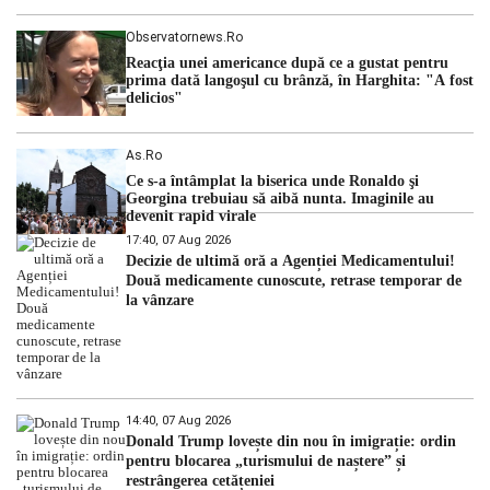
Observatornews.ro
Reacţia unei americance după ce a gustat pentru
prima dată langoşul cu brânză, în Harghita: "A fost
delicios"
As.ro
Ce s-a întâmplat la biserica unde Ronaldo şi
Georgina trebuiau să aibă nunta. Imaginile au
devenit rapid virale
17:40, 07 Aug 2026
Decizie de ultimă oră a Agenției Medicamentului!
Două medicamente cunoscute, retrase temporar de
la vânzare
14:40, 07 Aug 2026
Donald Trump lovește din nou în imigrație: ordin
pentru blocarea „turismului de naștere” și
restrângerea cetățeniei