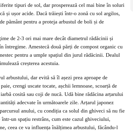
ferite tipuri de sol, dar prosperează cel mai bine în soluri
ă și ușor acide. Dacă trăiești într-o zonă cu sol argilos,
de pământ pentru a proteja arbustul de boli și de
țime de 2-3 ori mai mare decât diametrul rădăcinii și
 în întregime. Amestecă două părți de compost organic cu
mestec pentru a umple spațiul din jurul rădăcinii. Dealul
stimulează creșterea acestuia.
ul arbustului, dar evită să îl așezi prea aproape de
 paie, crengi uscate tocate, așchii lemnoase, scoarță de
 iarbă cosită sau coji de nucă. Udă bine rădăcina arțarului
cantități adecvate în următoarele zile. Arțarul japonez
parcursul anului, cu condiția ca solul din ghiveci să nu fie
 într-un spațiu restrâns, cum este cazul ghiveciului,
me, ceea ce va influența înălțimea arbustului, făcându-l