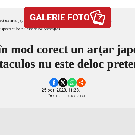
GALERIE FOTO
7
ct un arțar japonez. Acest copac spectaculos nu este deloc pretențios
în mod corect un arțar jap
taculos nu este deloc prete
25 oct. 2023, 11:23,
în
STIRI SI CURIOZITATI