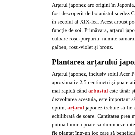
Arțarul japonez are origini în Japonia
fost descoperit de botanistul suedez C
în secolul al XIX-lea. Acest arbust poa
funcție de soi. Primăvara, arțarul jap
culoare roșu-purpuriu, numite samara.
galben, roșu-violet și bronz.
Plantarea arțarului jap
Arțarul japonez, inclusiv soiul Acer 
aproximativ 2,5 centimetri și poate at
mai rapidă când
arbustul
este tânăr ș
dezvoltarea acestuia, este important să
optim,
arțarul
japonez trebuie să fie 
echilibrată de soare. Cantitatea prea 
puțină lumină poate să diminueze inten
fie plantat într-un loc care să benefic