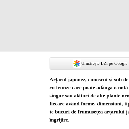
Urmărește BZI pe Google
Arțarul japonez, cunoscut și sub d
cu frunze care poate adăuga o notă di
singur sau alături de alte plante 
fiecare având forme, dimensiuni, tip
te bucuri de frumusețea arțarului j
îngrijire.