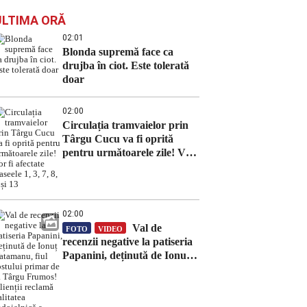
ULTIMA ORĂ
02:01
Blonda supremă face ca
drujba în ciot. Este tolerată
doar
02:00
Circulația tramvaielor prin
Târgu Cucu va fi oprită
pentru următoarele zile! Vor
fi afectate traseele 1, 3, 7, 8, 9
și 13
02:00
Val de
FOTO
VIDEO
recenzii negative la patiseria
Papanini, deținută de Ionuț
Vatamanu, fiul fostului
primar de la Târgu Frumos!
Clienții reclamă calitatea