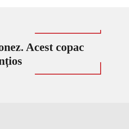
onez. Acest copac
nțios