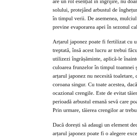
are un rol esențial în îngrijire, nu do
solului, protejând arbustul de înghețu
în timpul verii. De asemenea, mulciul r
previne evaporarea apei în sezonul ca
Arțarul japonez poate fi fertilizat cu 
treptată, însă acest lucru ar trebui fă
utilizezi îngrășăminte, aplică-le înain
culoarea frunzelor în timpul toamnei și
arțarul japonez nu necesită toaletare,
coroana singur. Cu toate acestea, dacă 
ocazional crengile. Este de evitat tăi
perioadă arbustul emană sevă care poate
Prin urmare, tăierea crengilor ar trebu
Dacă dorești să adaugi un element deco
arțarul japonez poate fi o alegere exc