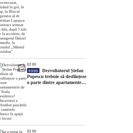
căzând în gol, în cap, în
Blocul Operator al dr.
Cristian Lupașcu. Contract
semnat în fals, după 5 zile de
la accident, de managerul
Daniel Timofte, la Spitalul
„Sfântul Spiridon”
02:00
Dezvoltatorul Ștefan
FOTO
Popescu trebuie să desființeze
o parte dintre apartamentele
de la Scala Residence!
Afaceristul a schimbat
parcările și camerele tehnice
în spații de locuit
02:00