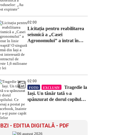
îndoielnică a produselor:
„Au fost expirate”
02:00
Licitația pentru reabilitarea
seismică a „Casei
Agronomului” a intrat în
linie dreaptă! O singură
firmă din Iași a fost
interesată de contractul de
peste 1,6 milioane de lei
02:00
Tragedie la
FOTO
EXCLUSIV
Iași. Un tânăr tată s-a
spânzurat de dorul copilului.
Ce mesaj a postat pe
Facebook, înainte de a-și
pune capăt zilelor
BZI - EDITIA DIGITALĂ - PDF