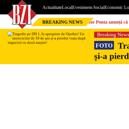
Actualitate
Local
Eveniment-Social
Economic Lo
BREAKING NEWS
Victor Ponta anunță că 
Breaking New
Tra
FOTO
și-a pier