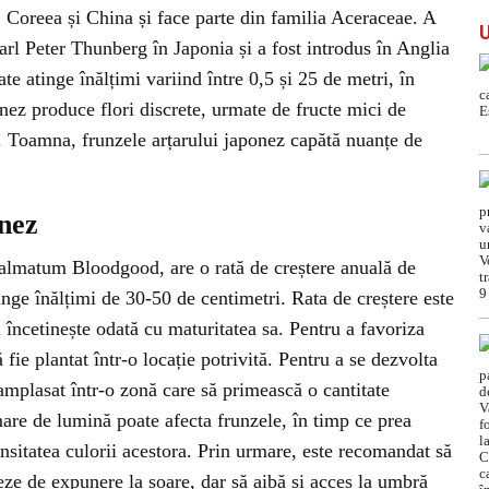
, Coreea și China și face parte din familia Aceraceae. A
arl Peter Thunberg în Japonia și a fost introdus în Anglia
te atinge înălțimi variind între 0,5 și 25 de metri, în
onez produce flori discrete, urmate de fructe mici de
 Toamna, frunzele arțarului japonez capătă nuanțe de
onez
Palmatum Bloodgood, are o rată de creștere anuală de
inge înălțimi de 30-50 de centimetri. Rata de creștere este
i încetinește odată cu maturitatea sa. Pentru a favoriza
 fie plantat într-o locație potrivită. Pentru a se dezvolta
amplasat într-o zonă care să primească o cantitate
mare de lumină poate afecta frunzele, în timp ce prea
sitatea culorii acestora. Prin urmare, este recomandat să
ieze de expunere la soare, dar să aibă și acces la umbră