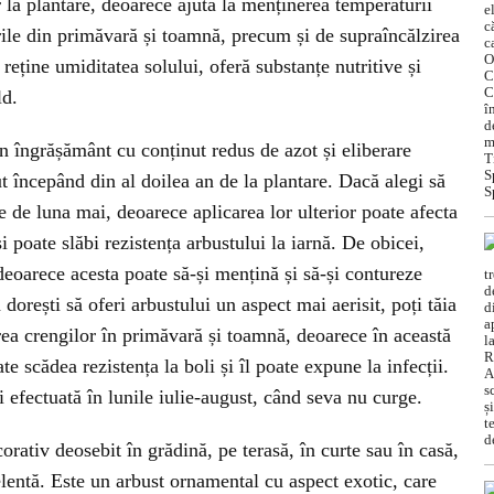
ar la plantare, deoarece ajută la menținerea temperaturii
rile din primăvară și toamnă, precum și de supraîncălzirea
eține umiditatea solului, oferă substanțe nutritive și
ld.
un îngrășământ cu conținut redus de azot și eliberare
cut începând din al doilea an de la plantare. Dacă alegi să
te de luna mai, deoarece aplicarea lor ulterior poate afecta
 poate slăbi rezistența arbustului la iarnă. De obicei,
 deoarece acesta poate să-și mențină și să-și contureze
dorești să oferi arbustului un aspect mai aerisit, poți tăia
erea crengilor în primăvară și toamnă, deoarece în această
 scădea rezistența la boli și îl poate expune la infecții.
i efectuată în lunile iulie-august, când seva nu curge.
rativ deosebit în grădină, pe terasă, în curte sau în casă,
elentă. Este un arbust ornamental cu aspect exotic, care