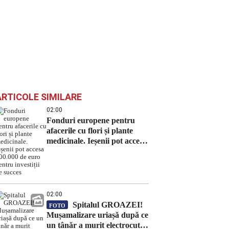
ARTICOLE SIMILARE
02:00
Fonduri europene pentru
afacerile cu flori și plante
medicinale. Ieșenii pot accesa
100.000 de euro pentru
investiții de succes
02:00
Spitalul GROAZEI!
FOTO
Mușamalizare uriașă după ce
un tânăr a murit electrocutat,