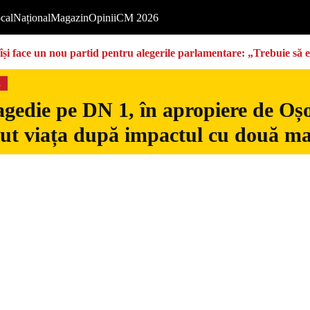
cal
Național
Magazin
Opinii
CM 2026
își face un nou partid pentru alegerile parlamentare: „Trebuie să 
s
gedie pe DN 1, în apropiere de Oșo
dut viața după impactul cu două ma