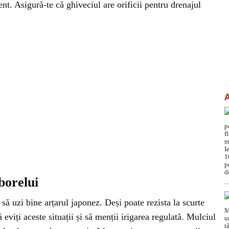
ent. Asigură-te că ghiveciul are orificii pentru drenajul
rborelui
să uzi bine arțarul japonez. Deși poate rezista la scurte
eviți aceste situații și să menții irigarea regulată. Mulciul