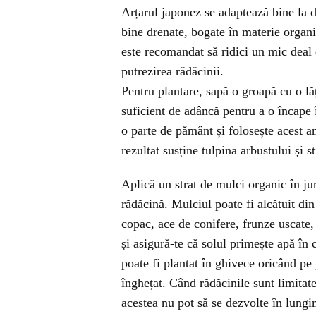
Arțarul japonez se adaptează bine la di
bine drenate, bogate în materie organic
este recomandat să ridici un mic deal 
putrezirea rădăcinii.
Pentru plantare, sapă o groapă cu o lă
suficient de adâncă pentru a o încape
o parte de pământ și folosește acest a
rezultat susține tulpina arbustului și 
Aplică un strat de mulci organic în jur
rădăcină. Mulciul poate fi alcătuit din
copac, ace de conifere, frunze uscate,
și asigură-te că solul primește apă în 
poate fi plantat în ghivece oricând pe 
înghețat. Când rădăcinile sunt limitate
acestea nu pot să se dezvolte în lungi