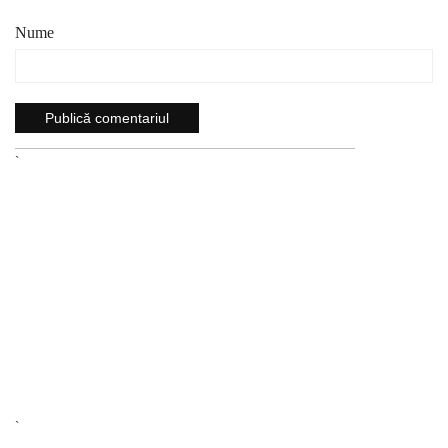
Nume
`
`