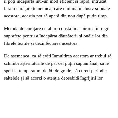
îi poți îndepărta într-un mod eficient și rapid, întrucât
fără o curățare temeinică, care elimină inclusiv și ouăle
acestora, aceștia pot să apară din nou după puțin timp.
Metoda de curățare cu aburi constă în aspirarea întregii
suprafețe pentru a îndepărta dăunătorii și ouăle lor din
fibrele textile și dezinfectarea acestora.
De asemenea, ca să eviți înmulțirea acestora ar trebui să
schimbi așternuturile de pat cel puțin săptămânal, să le
speli la temperatura de 60 de grade, să cureți periodic
saltelele și să acorzi o atenție deosebită îngrijirii lor.