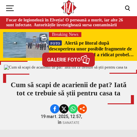
Focar de legioneloză în Elveția! O persoană a murit, iar alte 26
sunt infectate. Autoritățile investighează sursa contaminării
Breaking News
Alertă pe litoral după
FOTO
descoperirea unor posibile fragmente de
dronă în Mamaia. SRI a ridicat probele
GALERIE FOTO
pentru expertiză
5
Cum să scapi de acarienii de pat? Iată
tot ce trebuie să știi pentru casa ta
19 mart. 2025, 12:57,
în
SANATATE