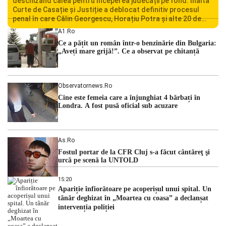
deschizând calea pentru începerea judecății pe fond. Înalta
Curte de Casație și Justiție a deblocat definitiv procesul
penal în care Călin Georgescu, Horațiu Potra și alte 20 de
persoane sunt acuzați de acțiuni îndreptate împotriva
A1.ro
ordinii constituționale. În ședința din camera preliminară,
Ce a pățit un român într-o benzinărie din Bulgaria:
judecătorii de la instanța supremă au […]
„Aveți mare grijă!”. Ce a observat pe chitanță
Observatornews.ro
Cine este femeia care a înjunghiat 4 bărbați în
Londra. A fost pusă oficial sub acuzare
As.ro
Fostul portar de la CFR Cluj s-a făcut cântăreţ şi
urcă pe scenă la UNTOLD
15:20
Apariție înfiorătoare pe acoperișul unui spital. Un
tânăr deghizat în „Moartea cu coasa” a declanșat
intervenția poliției