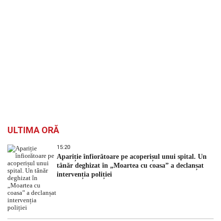
ULTIMA ORĂ
15:20
Apariție înfiorătoare pe acoperișul unui spital. Un
tânăr deghizat în „Moartea cu coasa” a declanșat
intervenția poliției