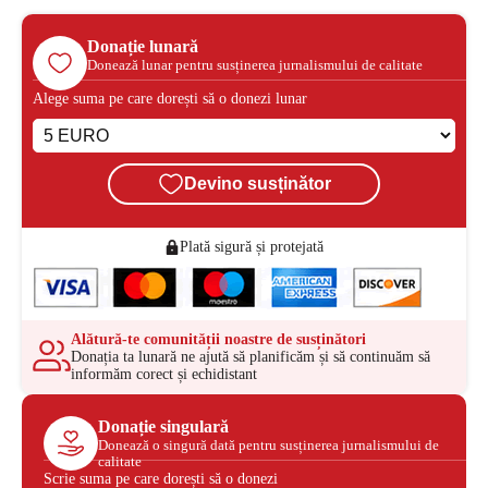
Donație lunară
Donează lunar pentru susținerea jurnalismului de calitate
Alege suma pe care dorești să o donezi lunar
Devino susținător
Plată sigură și protejată
Alătură-te comunității noastre de susținători
Donația ta lunară ne ajută să planificăm și să continuăm să
informăm corect și echidistant
Donație singulară
Donează o singură dată pentru susținerea jurnalismului de
calitate
Scrie suma pe care dorești să o donezi