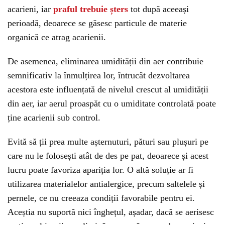
acarieni, iar
praful trebuie șters
tot după aceeași
perioadă, deoarece se găsesc particule de materie
organică ce atrag acarienii.
De asemenea, eliminarea umidității din aer contribuie
semnificativ la înmulțirea lor, întrucât dezvoltarea
acestora este influențată de nivelul crescut al umidității
din aer, iar aerul proaspăt cu o umiditate controlată poate
ține acarienii sub control.
Evită să ții prea multe așternuturi, pături sau plușuri pe
care nu le folosești atât de des pe pat, deoarece și acest
lucru poate favoriza apariția lor. O altă soluție ar fi
utilizarea materialelor antialergice, precum saltelele și
pernele, ce nu creeaza condiții favorabile pentru ei.
Aceștia nu suportă nici înghețul, așadar, dacă se aerisesc