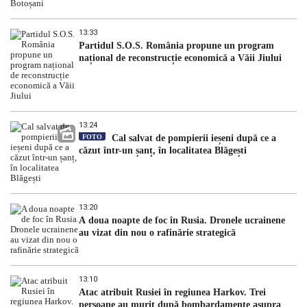
13:33
Partidul S.O.S. România propune un program
național de reconstrucție economică a Văii Jiului
13:24
FOTO
Cal salvat de pompierii ieșeni după ce a
căzut într-un șanț, în localitatea Blăgești
13:20
A doua noapte de foc în Rusia. Dronele ucrainene
au vizat din nou o rafinărie strategică
13:10
Atac atribuit Rusiei în regiunea Harkov. Trei
persoane au murit după bombardamente asupra