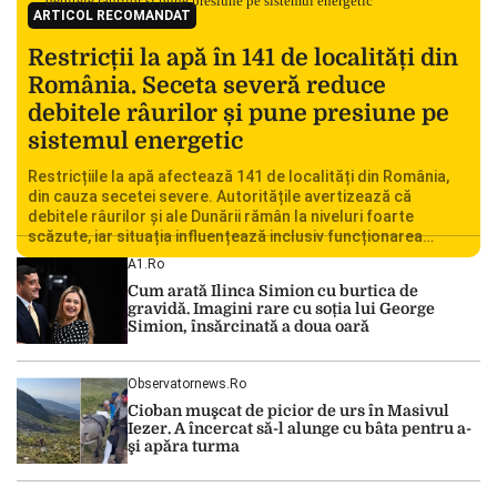
ARTICOL RECOMANDAT
Restricții la apă în 141 de localități din
România. Seceta severă reduce
debitele râurilor și pune presiune pe
sistemul energetic
Restricțiile la apă afectează 141 de localități din România,
din cauza secetei severe. Autoritățile avertizează că
debitele râurilor și ale Dunării rămân la niveluri foarte
scăzute, iar situația influențează inclusiv funcționarea
Centralei Nucleare de la Cernavodă. România se confruntă
A1.ro
cu una dintre cele mai dificile perioade din punct de vedere
Cum arată Ilinca Simion cu burtica de
hidrologic din ultimii ani. Lipsa […]
gravidă. Imagini rare cu soția lui George
Simion, însărcinată a doua oară
Observatornews.ro
Cioban muşcat de picior de urs în Masivul
Iezer. A încercat să-l alunge cu bâta pentru a-
şi apăra turma