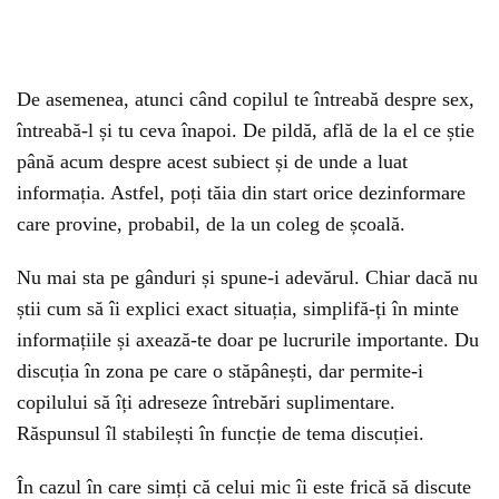
De asemenea, atunci când copilul te întreabă despre sex,
întreabă-l și tu ceva înapoi. De pildă, află de la el ce știe
până acum despre acest subiect și de unde a luat
informația. Astfel, poți tăia din start orice dezinformare
care provine, probabil, de la un coleg de școală.
Nu mai sta pe gânduri și spune-i adevărul. Chiar dacă nu
știi cum să îi explici exact situația, simplifă-ți în minte
informațiile și axează-te doar pe lucrurile importante. Du
discuția în zona pe care o stăpânești, dar permite-i
copilului să îți adreseze întrebări suplimentare.
Răspunsul îl stabilești în funcție de tema discuției.
În cazul în care simți că celui mic îi este frică să discute