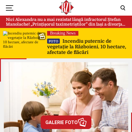
Nici Alexandra nu a mai rezistat lângă infractorul Ștefan
Manolache! „Prințișorul taximetriștilor” din Iași a divorţat
după doi ani de căsnicie
Breaking News
Incendiu puternic de
FOTO
vegetație la Războieni. 10 hectare,
afectate de flăcări
GALERIE FOTO
4