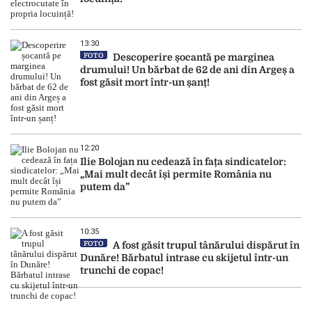
13:30
FOTO
Descoperire șocantă pe marginea
drumului! Un bărbat de 62 de ani din Argeș a
fost găsit mort într-un șanț!
12:20
Ilie Bolojan nu cedează în fața sindicatelor:
„Mai mult decât își permite România nu
putem da”
10:35
FOTO
A fost găsit trupul tânărului dispărut în
Dunăre! Bărbatul intrase cu skijetul într-un
trunchi de copac!