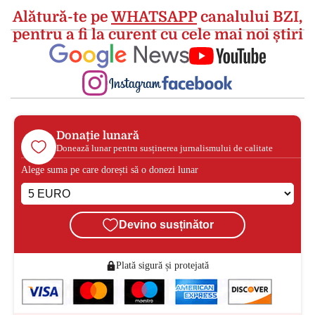
Alătură-te pe
WHATSAPP
canalului BZI,
pentru a fi la curent cu cele mai noi știri
Donație lunară
Donează lunar pentru susținerea jurnalismului de calitate
Alege suma pe care dorești să o donezi lunar
Devino susținător
Plată sigură și protejată