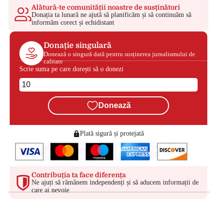
Alătură-te comunității noastre de susținători
Donația ta lunară ne ajută să planificăm și să continuăm să
informăm corect și echidistant
Donație singulară
Donează o singură dată pentru susținerea jurnalismului de
calitate
Scrie suma pe care dorești să o donezi
Donează
Plată sigură și protejată
Contribuția ta face diferența
Ne ajuți să rămânem independenți și să aducem informații de
care ai nevoie