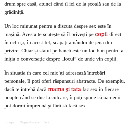
drum spre casă, atunci când îl iei de la școală sau de la
grădiniță.
Un loc minunat pentru a discuta despre sex este în
mașină. Acesta te scutește să îl privești pe
copil
direct
în ochi și, în acest fel, scăpați amândoi de jena din
privire. Chiar și statul pe bancă este un loc bun pentru a
iniția o conversație despre „locul” de unde vin copiii.
În situația în care cel mic îți adresează întrebări
personale, îi poți oferi răspunsuri abstracte. De exemplu,
dacă te întrebă dacă
mama şi tata
fac sex în fiecare
noapte când se duc la culcare, îi poţi spune că oamenii
pot dormi împreună şi fără să facă sex.
Copii
Reproducere
Sex