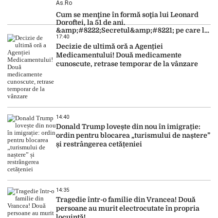
As.ro
Cum se menţine în formă soţia lui Leonard
Doroftei, la 51 de ani.
&amp;#8222;Secretul&amp;#8221; pe care l-a
17:40
dezvăluit
Decizie de ultimă oră a Agenției
Medicamentului! Două medicamente
cunoscute, retrase temporar de la vânzare
14:40
Donald Trump lovește din nou în imigrație:
ordin pentru blocarea „turismului de naștere”
și restrângerea cetățeniei
14:35
Tragedie într-o familie din Vrancea! Două
persoane au murit electrocutate în propria
locuință!