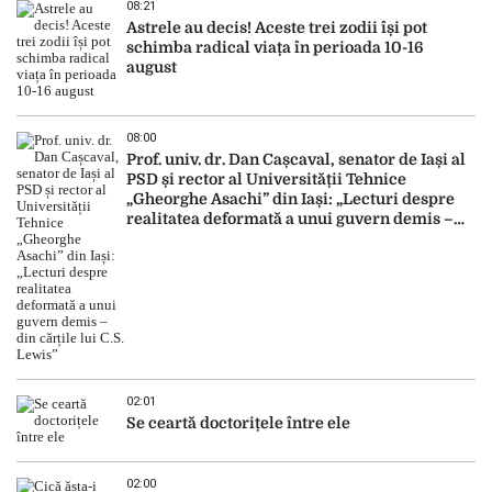
08:21
Astrele au decis! Aceste trei zodii își pot
schimba radical viața în perioada 10-16
august
08:00
Prof. univ. dr. Dan Cașcaval, senator de Iași al
PSD și rector al Universității Tehnice
„Gheorghe Asachi” din Iași: „Lecturi despre
realitatea deformată a unui guvern demis –
din cărțile lui C.S. Lewis”
02:01
Se ceartă doctorițele între ele
02:00