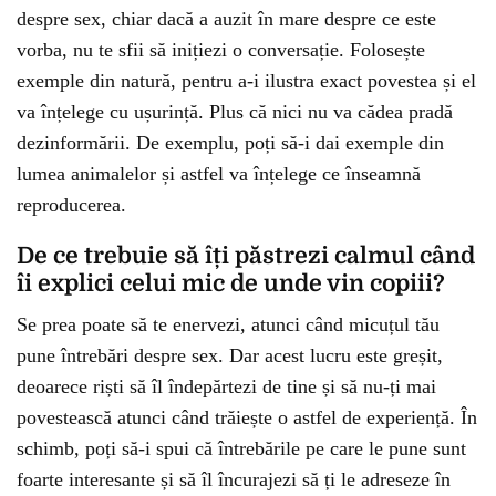
despre sex, chiar dacă a auzit în mare despre ce este
vorba, nu te sfii să inițiezi o conversație. Folosește
exemple din natură, pentru a-i ilustra exact povestea și el
va înțelege cu ușurință. Plus că nici nu va cădea pradă
dezinformării. De exemplu, poți să-i dai exemple din
lumea animalelor și astfel va înțelege ce înseamnă
reproducerea.
De ce trebuie să îți păstrezi calmul când
îi explici celui mic de unde vin copiii?
Se prea poate să te enervezi, atunci când micuțul tău
pune întrebări despre sex. Dar acest lucru este greșit,
deoarece riști să îl îndepărtezi de tine și să nu-ți mai
povestească atunci când trăiește o astfel de experiență. În
schimb, poți să-i spui că întrebările pe care le pune sunt
foarte interesante și să îl încurajezi să ți le adreseze în