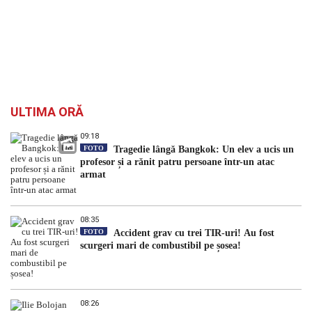
ULTIMA ORĂ
09:18
FOTO
Tragedie lângă Bangkok: Un elev a ucis un
profesor și a rănit patru persoane într-un atac
armat
08:35
FOTO
Accident grav cu trei TIR-uri! Au fost
scurgeri mari de combustibil pe șosea!
08:26