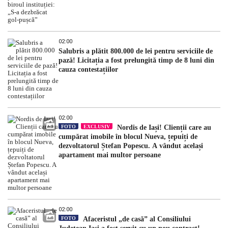
02:00
Salubris a plătit 800.000 de lei pentru serviciile de
pază! Licitația a fost prelungită timp de 8 luni din
cauza contestațiilor
02:00
FOTO
EXCLUSIV
Nordis de Iași! Clienții care au
cumpărat imobile în blocul Nueva, țepuiți de
dezvoltatorul Ștefan Popescu. A vândut același
apartament mai multor persoane
02:00
FOTO
Afaceristul „de casă” al Consiliului