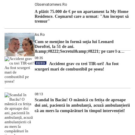
Observatornews.ro
A plătit 75.000 de € pe un apartament la My Home
Residence. Coşmarul care a urmat: "Am început să
tremur"
As.ro
Cum se menţine în formă soţia lui Leonard
Doroftei, la 51 de ani.
&amp;#8222;Secretul&amp;#8221; pe care l-a
dezvăluit
08:35
FOTO
Accident grav cu trei TIR-uri! Au fost
scurgeri mari de combustibil pe șosea!
08:13
Scandal în Bacău! O mămică cu fetița de aproape
doi ani, pacientă în ambulanță, acuză ambulanțierii
că au mers la cumpărături în timpul intervenției!