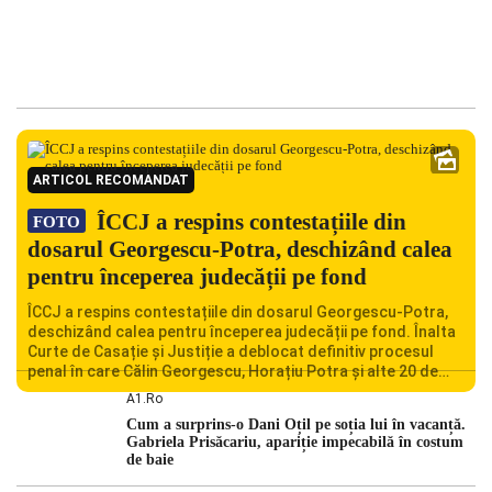
ARTICOL RECOMANDAT
ÎCCJ a respins contestațiile din
FOTO
dosarul Georgescu-Potra, deschizând calea
pentru începerea judecății pe fond
ÎCCJ a respins contestațiile din dosarul Georgescu-Potra,
deschizând calea pentru începerea judecății pe fond. Înalta
Curte de Casație și Justiție a deblocat definitiv procesul
penal în care Călin Georgescu, Horațiu Potra și alte 20 de
persoane sunt acuzați de acțiuni îndreptate împotriva
A1.ro
ordinii constituționale. În ședința din camera preliminară,
Cum a surprins-o Dani Oțil pe soția lui în vacanță.
judecătorii de la instanța supremă au […]
Gabriela Prisăcariu, apariție impecabilă în costum
de baie