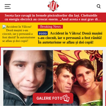
Seceta face ravagii în fermele piscicultorilor din Iași. Cheltuielile
cu energia electrică au crescut enorm. „Anul acesta e mai grav din
cauza temperaturilor foarte mari”
Breaking News
Accident în Vâlcea! Două mașini
FOTO
s-au ciocnit, iar o persoană a fost rănită!
În autoturisme se aflau și doi copii!
GALERIE FOTO
5