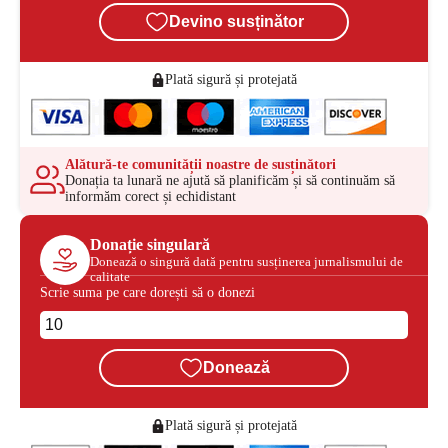
Devino susținător
Plată sigură și protejată
Alătură-te comunității noastre de susținători
Donația ta lunară ne ajută să planificăm și să continuăm să
informăm corect și echidistant
Donație singulară
Donează o singură dată pentru susținerea jurnalismului de
calitate
Scrie suma pe care dorești să o donezi
Donează
Plată sigură și protejată