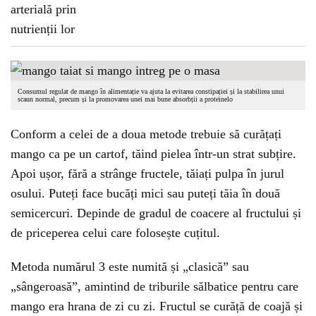
Consumul regulat de mango în alimentație va ajuta la evitarea constipației și la stabilirea unui
scaun normal, precum și la promovarea unei mai bune absorbții a proteinelo
Conform a celei de a doua metode trebuie să curățați
mango ca pe un cartof, tăind pielea într-un strat subțire.
Apoi ușor, fără a strânge fructele, tăiați pulpa în jurul
osului. Puteți face bucăți mici sau puteți tăia în două
semicercuri. Depinde de gradul de coacere al fructului și
de priceperea celui care folosește cuțitul.
Metoda numărul 3 este numită și „clasică” sau
„sângeroasă”, amintind de triburile sălbatice pentru care
mango era hrana de zi cu zi. Fructul se curăță de coajă și