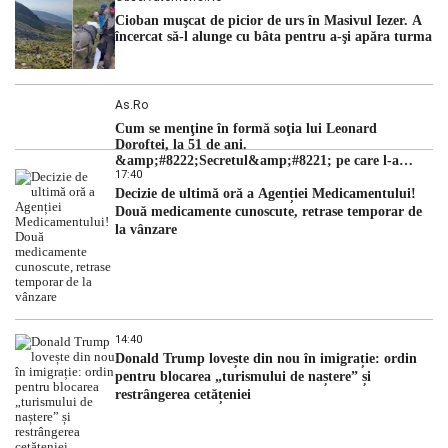
Cioban muşcat de picior de urs în Masivul Iezer. A
încercat să-l alunge cu bâta pentru a-şi apăra turma
As.ro
Cum se menţine în formă soţia lui Leonard
Doroftei, la 51 de ani.
&amp;#8222;Secretul&amp;#8221; pe care l-a
17:40
dezvăluit
Decizie de ultimă oră a Agenției Medicamentului!
Două medicamente cunoscute, retrase temporar de
la vânzare
14:40
Donald Trump lovește din nou în imigrație: ordin
pentru blocarea „turismului de naștere” și
restrângerea cetățeniei