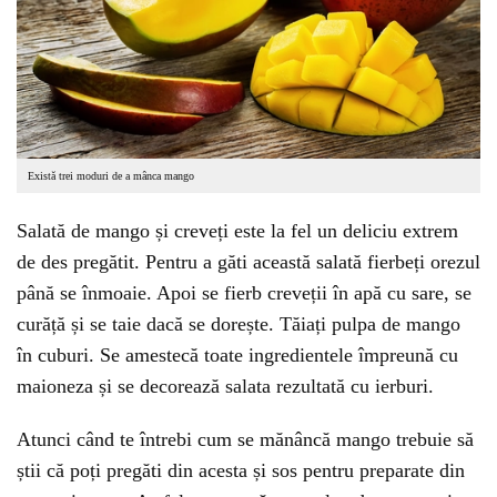
Există trei moduri de a mânca mango
Salată de mango și creveți este la fel un deliciu extrem
de des pregătit. Pentru a găti această salată fierbeți orezul
până se înmoaie. Apoi se fierb creveții în apă cu sare, se
curăță și se taie dacă se dorește. Tăiați pulpa de mango
în cuburi. Se amestecă toate ingredientele împreună cu
maioneza și se decorează salata rezultată cu ierburi.
Atunci când te întrebi cum se mănâncă mango trebuie să
știi că poți pregăti din acesta și sos pentru preparate din