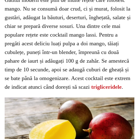
Gătitul modern este plin de multe rețete care folosesc
mango. Nu se consumă doar crud, ci și murat, folosit la
gustări, adăugat la băuturi, deserturi, înghețată, salate și
chiar se prepară diverse sosuri. Una dintre cele mai
populare rețete este cocktail mango lassi. Pentru a
pregăti acest deliciu luați pulpa a doi mango, tăiați
cubulețe, puneți într-un blender, împreună cu două
pahare de iaurt și adăugați 100 g de zahăr. Se amestecă
timp de 10 secunde, apoi se adaugă cuburi de gheață și
se bate până la omogenizare. Acest cocktail este extrem
de indicat atunci când dorești să scazi
trigliceridele
.