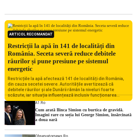
ARTICOL RECOMANDAT
Restricții la apă în 141 de localități din
România. Seceta severă reduce debitele
râurilor și pune presiune pe sistemul
energetic
Restricțiile la apă afectează 141 de localități din România,
din cauza secetei severe. Autoritățile avertizează că
debitele râurilor și ale Dunării rămân la niveluri foarte
scăzute, iar situația influențează inclusiv funcționarea
Centralei Nucleare de la Cernavodă. România se confruntă
A1.ro
cu una dintre cele mai dificile perioade din punct de vedere
Cum arată Ilinca Simion cu burtica de gravidă.
hidrologic din ultimii ani. Lipsa […]
Imagini rare cu soția lui George Simion, însărcinată
a doua oară
Observatornews.ro