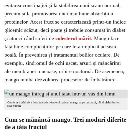
evitarea constipației și la stabilirea unui scaun normal,
precum și la promovarea unei mai bune absorbții a
proteinelor. Acest fruct se caracterizează printr-un indice
glicemic scăzut, deci poate și trebuie consumat în diabet
și atunci când suferi de
colesterol mărit
. Mango face
față bine complicațiilor pe care le-a implicat această
boală. În prevenirea și tratamentul bolilor oculare. De
exemplu, sindromul de ochi uscat, arsuri și mâncărimi
ale membranei mucoase, orbire nocturnă. De asemenea,
mango inhibă dezvoltarea proceselor de îmbătrânire.
Conform a celei de a doua metode trebuie să curățați mango ca pe un cartof, tăind pielea într-un
strat subțire
Cum se mănâncă mango. Trei moduri diferite
de a tăia fructul