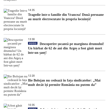
14:35
Tragedie într-o familie din Vrancea! Două persoane
au murit electrocutate în propria locuință!
13:30
FOTO
Descoperire șocantă pe marginea drumului!
Un bărbat de 62 de ani din Argeș a fost găsit mort
într-un șanț!
12:20
Ilie Bolojan nu cedează în fața sindicatelor: „Mai
mult decât își permite România nu putem da”
10:35