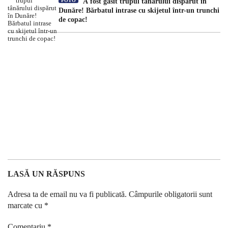
FOTO
A fost găsit trupul tânărului dispărut în
Dunăre! Bărbatul intrase cu skijetul într-un trunchi
de copac!
LASĂ UN RĂSPUNS
Adresa ta de email nu va fi publicată.
Câmpurile obligatorii sunt
marcate cu
*
Comentariu
*