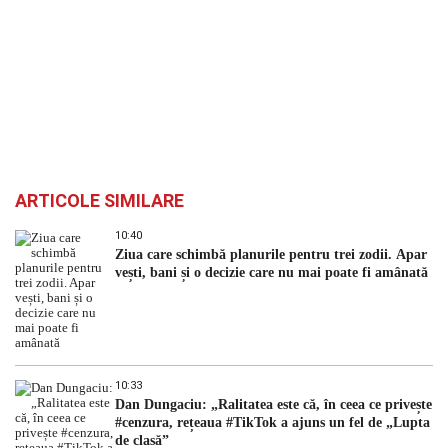
ARTICOLE SIMILARE
10:40
Ziua care schimbă planurile pentru trei zodii. Apar
vești, bani și o decizie care nu mai poate fi amânată
10:33
Dan Dungaciu: „Ralitatea este că, în ceea ce privește
#cenzura, rețeaua #TikTok a ajuns un fel de „Lupta
de clasă”