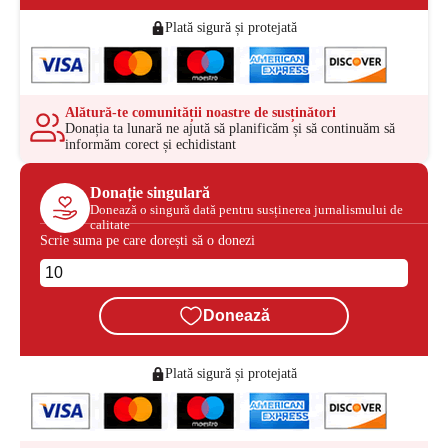
Plată sigură și protejată
Alătură-te comunității noastre de susținători
Donația ta lunară ne ajută să planificăm și să continuăm să
informăm corect și echidistant
Donație singulară
Donează o singură dată pentru susținerea jurnalismului de
calitate
Scrie suma pe care dorești să o donezi
Donează
Plată sigură și protejată