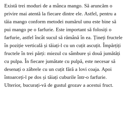
Există trei moduri de a mânca mango. Să aruncăm o
privire mai atentă la fiecare dintre ele. Astfel, pentru a
tăia mango conform metodei numărul unu este bine să
pui mango pe o farfurie. Este important să folosiți o
farfurie, astfel încât sucul să rămână în ea. Țineți fructele
în poziție verticală și tăiați-l cu un cuțit ascuțit. Împărțiți
fructele în trei părți: miezul cu sâmbure și două jumătăți
cu pulpa. În fiecare jumătate cu pulpă, este necesar să
desenați o zăbrele cu un cuțit fără a lovi coaja. Apoi
întoarceți-l pe dos și tăiați cuburile într-o farfurie.
Ulterior, bucurați-vă de gustul grozav a acestui fruct.