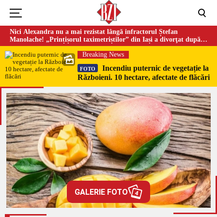
Nici Alexandra nu a mai rezistat lângă infractorul Ștefan
Manolache! „Prințișorul taximetriștilor” din Iași a divorţat după
doi ani de căsnicie
Breaking News
Incendiu puternic de vegetație la
FOTO
Războieni. 10 hectare, afectate de flăcări
GALERIE FOTO
4