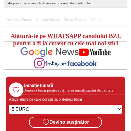
Mango este o sursă excelentă de minerale, vitamine, fibre și antioxidanți
Beneficii Fructe
Consum Fructe
Fructe Exotice
Mango
Alătură-te pe
WHATSAPP
canalului BZI,
pentru a fi la curent cu cele mai noi știri
Donație lunară
Donează lunar pentru susținerea jurnalismului de calitate
Alege suma pe care dorești să o donezi lunar
Devino susținător