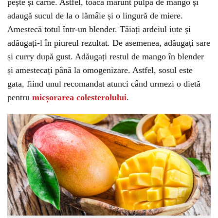
pește și carne. Astfel, toaca mărunt pulpa de mango și
adaugă sucul de la o lămâie și o lingură de miere.
Amestecă totul într-un blender. Tăiați ardeiul iute și
adăugați-l în piureul rezultat. De asemenea, adăugați sare
și curry după gust. Adăugați restul de mango în blender
și amestecați până la omogenizare. Astfel, sosul este
gata, fiind unul recomandat atunci când urmezi o dietă
pentru
micșorarea colesterolului
.