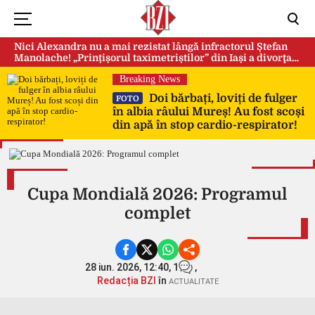
Nici Alexandra nu a mai rezistat lângă infractorul Ștefan
Manolache! „Prințișorul taximetriștilor” din Iași a divorţat
după doi ani de căsnicie
Breaking News
Doi bărbați, loviți de fulger
FOTO
în albia râului Mureș! Au fost scoși
din apă în stop cardio-respirator!
Cupa Mondială 2026: Programul
complet
28 iun. 2026, 12:40,
1
,
Redacția BZI
în
ACTUALITATE