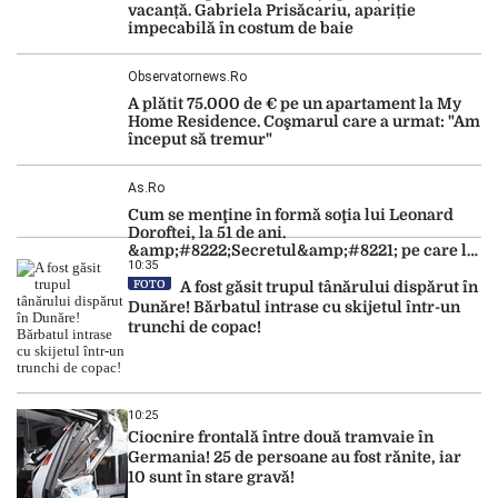
vacanță. Gabriela Prisăcariu, apariție
impecabilă în costum de baie
Observatornews.ro
A plătit 75.000 de € pe un apartament la My
Home Residence. Coşmarul care a urmat: "Am
început să tremur"
As.ro
Cum se menţine în formă soţia lui Leonard
Doroftei, la 51 de ani.
&amp;#8222;Secretul&amp;#8221; pe care l-a
10:35
dezvăluit
FOTO
A fost găsit trupul tânărului dispărut în
Dunăre! Bărbatul intrase cu skijetul într-un
trunchi de copac!
10:25
Ciocnire frontală între două tramvaie în
Germania! 25 de persoane au fost rănite, iar
10 sunt în stare gravă!