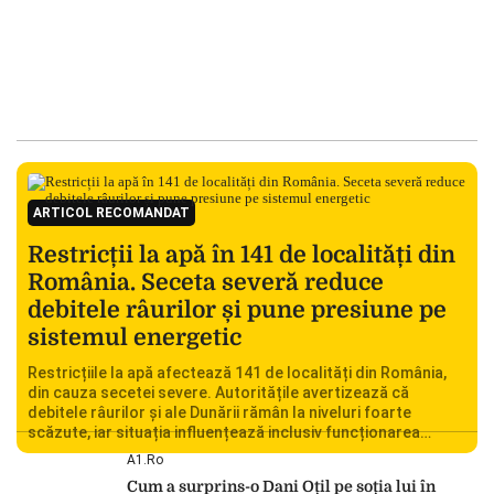
ARTICOL RECOMANDAT
Restricții la apă în 141 de localități din
România. Seceta severă reduce
debitele râurilor și pune presiune pe
sistemul energetic
Restricțiile la apă afectează 141 de localități din România,
din cauza secetei severe. Autoritățile avertizează că
debitele râurilor și ale Dunării rămân la niveluri foarte
scăzute, iar situația influențează inclusiv funcționarea
Centralei Nucleare de la Cernavodă. România se confruntă
A1.ro
cu una dintre cele mai dificile perioade din punct de vedere
Cum a surprins-o Dani Oțil pe soția lui în
hidrologic din ultimii ani. Lipsa […]