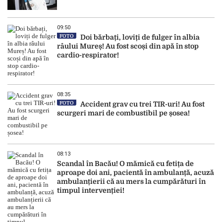
09:50
FOTO
Doi bărbați, loviți de fulger în albia
râului Mureș! Au fost scoși din apă în stop
cardio-respirator!
08:35
FOTO
Accident grav cu trei TIR-uri! Au fost
scurgeri mari de combustibil pe șosea!
08:13
Scandal în Bacău! O mămică cu fetița de
aproape doi ani, pacientă în ambulanță, acuză
ambulanțierii că au mers la cumpărături în
timpul intervenției!