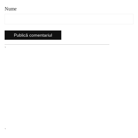
Nume
`
`