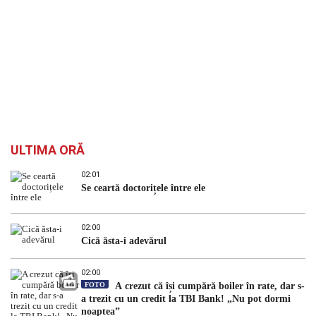
ULTIMA ORĂ
02:01
Se ceartă doctorițele între ele
02:00
Cică ăsta-i adevărul
02:00
FOTO
A crezut că își cumpără boiler în rate, dar s-
a trezit cu un credit la TBI Bank! „Nu pot dormi
noaptea”