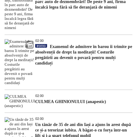
parc auto de dezmembrări! De peste 9 ani, firma
încalcă legea fără să fie deranjată de nimeni
02:00
FOTO
Examenul de admitere în barou îi trimite pe
absolvenții de drept la meditații! Costurile
pregătirii au devenit o povară pentru mulți
candidați
02:00
CULMEA GHINIONULUI (anapestic)
02:00
Un tânăr de 35 de ani din Iași a ajuns în arest după
ce și-a terorizat iubita. A băgat-o cu forța într-un
lift și i-a spart telefonul mobil