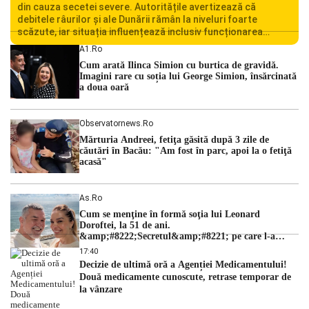
din cauza secetei severe. Autoritățile avertizează că
debitele râurilor și ale Dunării rămân la niveluri foarte
scăzute, iar situația influențează inclusiv funcționarea
Centralei Nucleare de la Cernavodă. România se confruntă
A1.ro
cu una dintre cele mai dificile perioade din punct de vedere
Cum arată Ilinca Simion cu burtica de gravidă.
hidrologic din ultimii ani. Lipsa […]
Imagini rare cu soția lui George Simion, însărcinată
a doua oară
Observatornews.ro
Mărturia Andreei, fetiţa găsită după 3 zile de
căutări în Bacău: "Am fost în parc, apoi la o fetiţă
acasă"
As.ro
Cum se menţine în formă soţia lui Leonard
Doroftei, la 51 de ani.
&amp;#8222;Secretul&amp;#8221; pe care l-a
dezvăluit
17:40
Decizie de ultimă oră a Agenției Medicamentului!
Două medicamente cunoscute, retrase temporar de
la vânzare