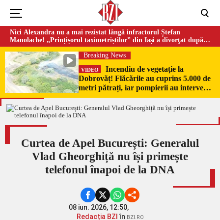
Nici Alexandra nu a mai rezistat lângă infractorul Ștefan
Manolache! „Prințișorul taximetriștilor” din Iași a divorţat după
doi ani de căsnicie
Breaking News
Incendiu de vegetație la
VIDEO
Dobrovăț! Flăcările au cuprins 5.000 de
metri pătrați, iar pompierii au intervenit
de urgență
Curtea de Apel București: Generalul
Vlad Gheorghiță nu își primește
telefonul înapoi de la DNA
08 iun. 2026, 12:50,
Redacția BZI
în
BZI.RO