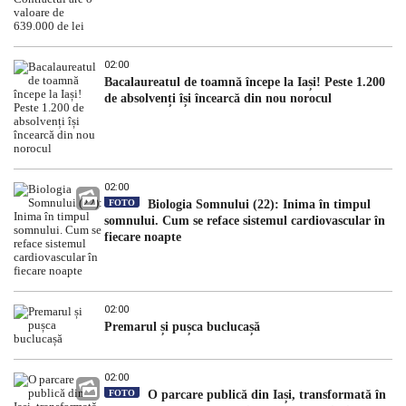
02:00
Bacalaureatul de toamnă începe la Iași! Peste 1.200
de absolvenți își încearcă din nou norocul
02:00
FOTO
Biologia Somnului (22): Inima în timpul
somnului. Cum se reface sistemul cardiovascular în
fiecare noapte
02:00
Premarul și pușca buclucașă
02:00
FOTO
O parcare publică din Iași, transformată în