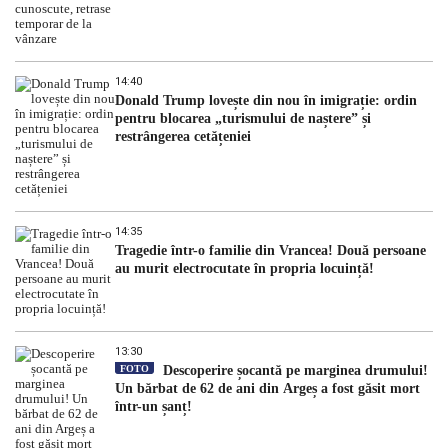
14:40
Donald Trump lovește din nou în imigrație: ordin
pentru blocarea „turismului de naștere” și
restrângerea cetățeniei
14:35
Tragedie într-o familie din Vrancea! Două persoane
au murit electrocutate în propria locuință!
13:30
FOTO
Descoperire șocantă pe marginea drumului!
Un bărbat de 62 de ani din Argeș a fost găsit mort
într-un șanț!