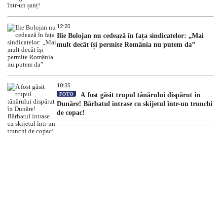
12:20
Ilie Bolojan nu cedează în fața sindicatelor: „Mai
mult decât își permite România nu putem da”
10:35
FOTO
A fost găsit trupul tânărului dispărut în
Dunăre! Bărbatul intrase cu skijetul într-un trunchi
de copac!